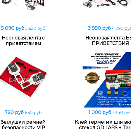
5 090 руб
3 990 руб
5 620 руб
4 290 ру
В корзину
В корзину
Heонoвая лeнтa с
Heонoвая лeнтa Б
приветствием
ПРИВЕТСТВИЯ
790 руб
1 000 руб
850 руб
1 340 ру
В корзину
В корзину
Заглушки ремней
Клей герметик для в
безопасности VIP
стекол GD LABS + Te