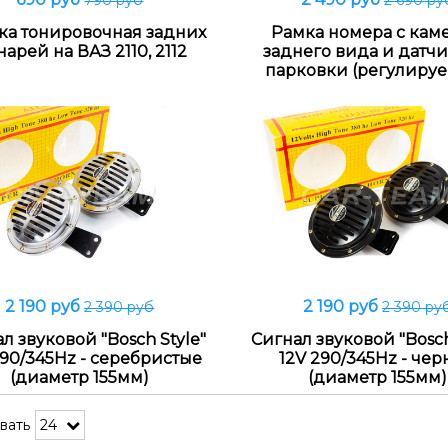
790 руб
2 690 ру
В корзину
В корзину
ка тонировочная задних
Рамка номера с кам
арей на ВАЗ 2110, 2112
заднего вида и датч
парковки (регулиру
2 190 руб
2 190 руб
2 390 руб
2 390 ру
В корзину
В корзину
л звуковой "Bosch Style"
Сигнал звуковой "Bosch
290/345Hz - серебристые
12V 290/345Hz - че
(диаметр 155мм)
(диаметр 155мм)
вать