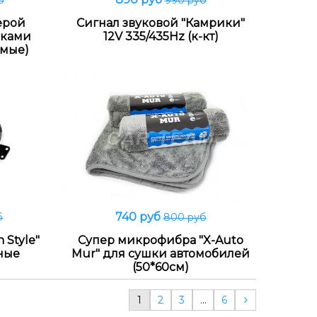
б
990 руб
В корзину
ерой
Сигнал звуковой "Камрики"
иками
12V 335/435Hz (к-кт)
емые)
740 руб
б
800 руб
В корзину
 Style"
Супер микрофибра "X-Auto
рные
Mur" для сушки автомобилей
(50*60см)
1
2
3
…
6