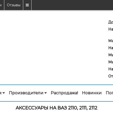
м
Отзывы
До
На
7
Ma
На
Мы
Мы
На
От
м
Производители
Распродажа!
Новинки
По
АКСЕССУАРЫ НА ВАЗ 2110, 2111, 2112