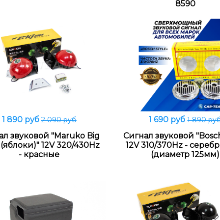
8590
1 890 руб
1 690 руб
2 090 руб
1 890 ру
В корзину
В корзину
ал звуковой "Maruko Big
Сигнал звуковой "Bosch
 (яблоки)" 12V 320/430Hz
12V 310/370Hz - сереб
- красные
(диаметр 125мм)