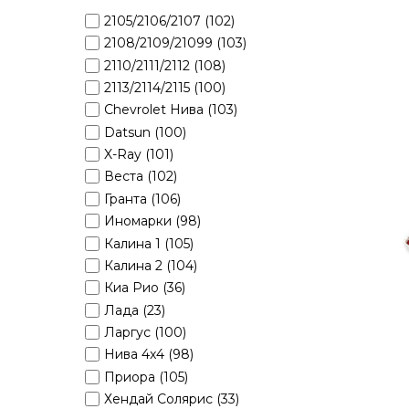
2105/2106/2107 (102)
2108/2109/21099 (103)
2110/2111/2112 (108)
2113/2114/2115 (100)
Chevrolet Нива (103)
Datsun (100)
X-Ray (101)
Веста (102)
Гранта (106)
Иномарки (98)
Калина 1 (105)
Калина 2 (104)
Киа Рио (36)
Лада (23)
Ларгус (100)
Нива 4x4 (98)
Приора (105)
Хендай Солярис (33)