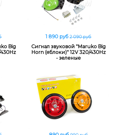
1 890 руб
б
2 090 руб
В корзину
ko Big
Сигнал звуковой "Maruko Big
0/430Hz
Horn (яблоки)" 12V 320/430Hz
- зеленые
890 руб