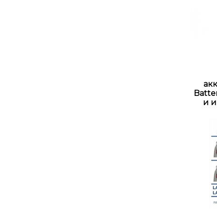
акк
Batte
и и