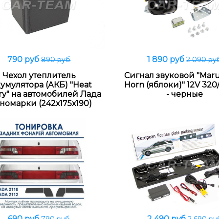
790 руб
1 890 руб
890 руб
2 090 ру
В корзину
В корзину
Чехол утеплитель
Сигнал звуковой "Maru
умулятора (АКБ) "Heat
Horn (яблоки)" 12V 32
ry" на автомобилей Лада
- черные
номарки (242х175х190)
690 руб
2 490 руб