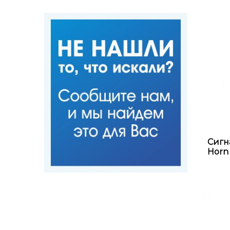
Сигн
Horn