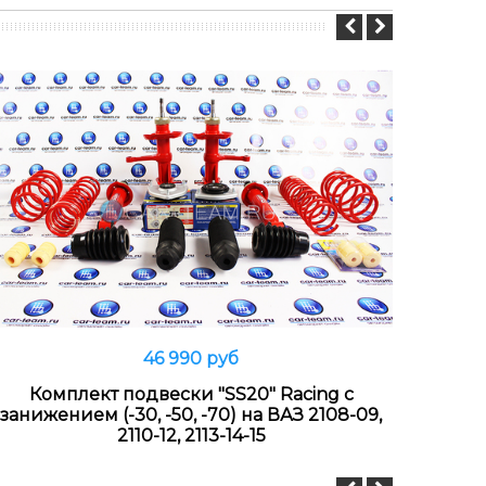
46 990 руб
В корзину
Комплект подвески "SS20" Racing с
Бло
занижением (-30, -50, -70) на ВАЗ 2108-09,
22 
2110-12, 2113-14-15
средн