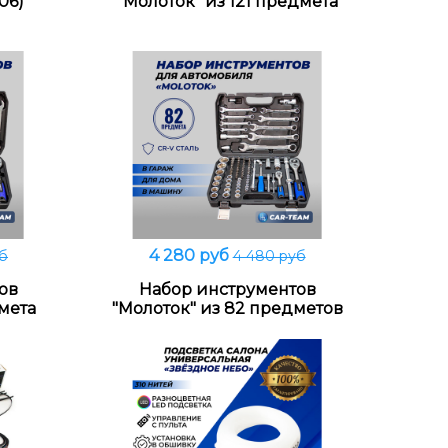
06)
"Молоток" из 121 предмета
4 280 руб
б
4 480 руб
В корзину
ов
Набор инструментов
дмета
"Молоток" из 82 предметов