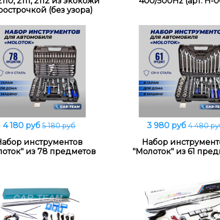
110, 2111, 2112 из экокожи
400/500Hz (арт. Н-0
рострочкой (без узора)
4 180 руб
3 980 руб
5 180 руб
4 480 ру
В корзину
В корзину
Набор инструментов
Набор инструмент
лоток" из 78 предметов
"Молоток" из 61 пре