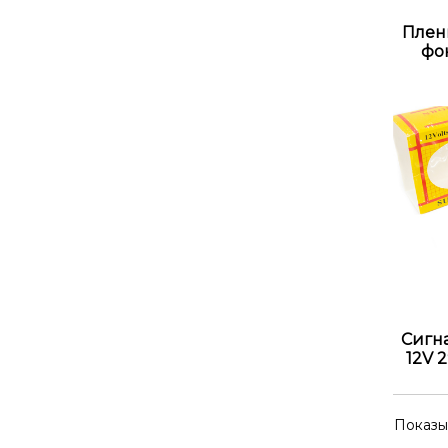
Плен
фон
Сигна
12V 
Показы