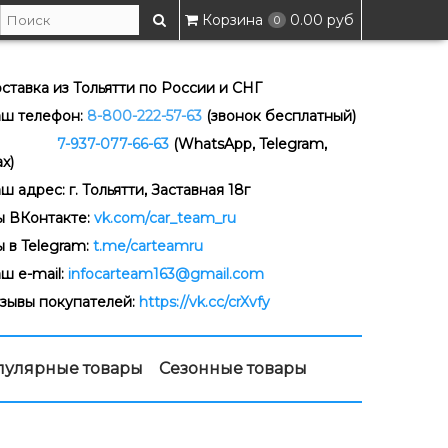
Корзина
0.00 руб
0
ставка из Тольятти по России и СНГ
ш телефон:
8-800-222-57-63
(звонок бесплатный)
-937-077-66-63
(WhatsApp, Telegram,
x)
ш адрес: г. Тольятти, Заставная 18г
 ВКонтакте:
vk.com/car_team_ru
 в Telegram:
t.me/carteamru
ш e-mail:
infocarteam163@gmail.com
зывы покупателей:
https://vk.cc/crXvfy
пулярные товары
Сезонные товары