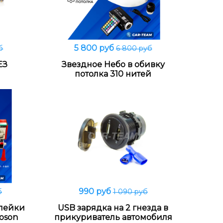
5 800 руб
б
6 800 руб
В корзину
ЕЗ
Звездное Небо в обивку
потолка 310 нитей
990 руб
б
1 090 руб
В корзину
клейки
USB зарядка на 2 гнезда в
roson
прикуриватель автомобиля