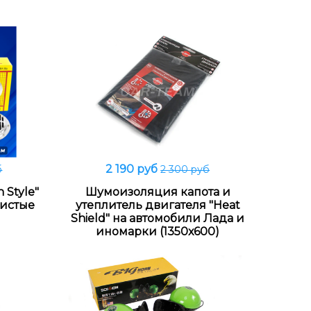
2 190 руб
б
2 300 руб
В корзину
 Style"
Шумоизоляция капота и
ристые
утеплитель двигателя "Heat
Shield" на автомобили Лада и
иномарки (1350х600)