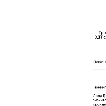
Тро
ЗДТ с
Показы
Тюнинг
Лада Г
значит
произв