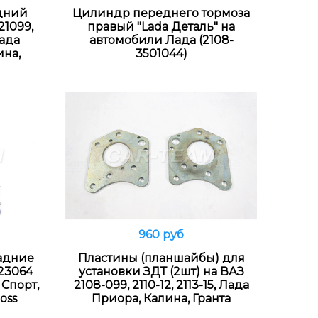
дний
Цилиндр переднего тормоза
21099,
правый "Lada Деталь" на
Лада
автомобили Лада (2108-
ина,
3501044)
960 руб
В корзину
адние
Пластины (планшайбы) для
23064
установки ЗДТ (2шт) на ВАЗ
 Спорт,
2108-099, 2110-12, 2113-15, Лада
oss
Приора, Калина, Гранта