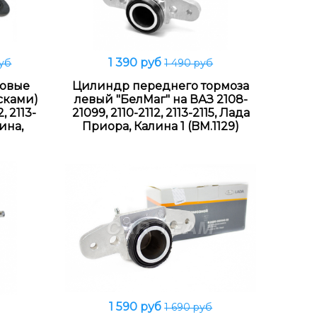
1 390 руб
руб
1 490 руб
В корзину
ковые
Цилиндр переднего тормоза
сками)
левый "БелМаг" на ВАЗ 2108-
, 2113-
21099, 2110-2112, 2113-2115, Лада
ина,
Приора, Калина 1 (BM.1129)
1 590 руб
1 690 руб
В корзину