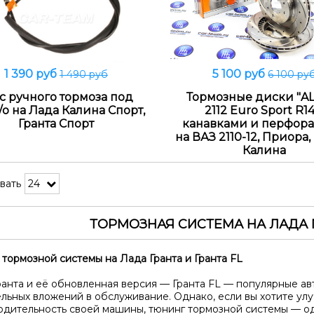
1 390 руб
5 100 руб
1 490 руб
6 100 ру
В корзину
В корзину
с ручного тормоза под
Тормозные диски "A
/о на Лада Калина Спорт,
2112 Euro Sport R14
Гранта Спорт
канавками и перфор
на ВАЗ 2110-12, Приора, 
Калина
вать
ТОРМОЗНАЯ СИСТЕМА НА ЛАДА Г
 тормозной системы на Лада Гранта и Гранта FL
ранта и её обновленная версия — Гранта FL — популярные а
ельных вложений в обслуживание. Однако, если вы хотите ул
одительность своей машины, тюнинг тормозной системы — о