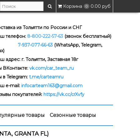
Корзина
0.00 руб
0
ставка из Тольятти по России и СНГ
ш телефон:
8-800-222-57-63
(звонок бесплатный)
-937-077-66-63
(WhatsApp, Telegram,
x)
ш адрес: г. Тольятти, Заставная 18г
 ВКонтакте:
vk.com/car_team_ru
 в Telegram:
t.me/carteamru
ш e-mail:
infocarteam163@gmail.com
зывы покупателей:
https://vk.cc/crXvfy
пулярные товары
Сезонные товары
TA, GRANTA FL)