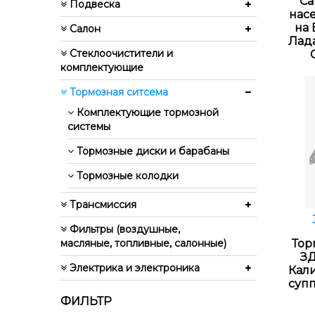
”Ca
Подвеска
нас
на 
Салон
Лада
Стеклоочистители и
комплектующие
Тормозная ситсема
Комплектующие тормозной
системы
Тормозные диски и барабаны
Тормозные колодки
Трансмиссия
Фильтры (воздушные,
масляные, топливные, салонные)
Тор
ЗД
Электрика и электроника
Кали
супп
ФИЛЬТР