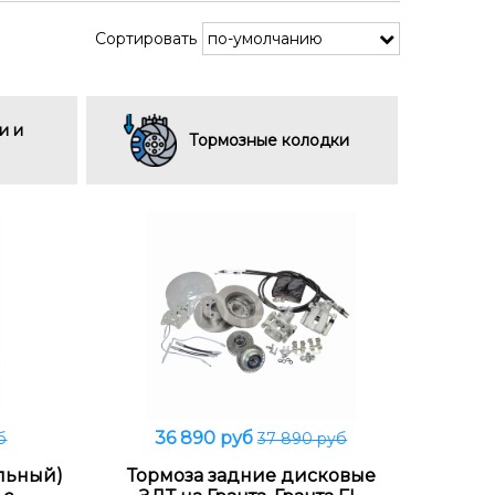
Сортировать
и и
Тормозные колодки
36 890 руб
б
37 890 руб
В корзину
льный)
Тормоза задние дисковые