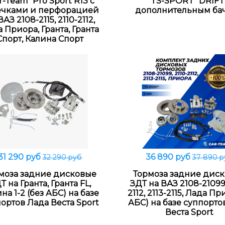
r-Team" Pro Sport R13 с
"TS-SPORT" DRIFT
ечками и перфорацией
дополнительным ба
ВАЗ 2108-2115, 2110-2112,
 Приора, Гранта, Гранта
Спорт, Калина Спорт
31 290 руб
36 890 руб
32 290 руб
37 890 
В корзину
В корзину
моза задние дисковые
Тормоза задние дис
Т на Гранта, Гранта FL,
ЗДТ на ВАЗ 2108-21099,
на 1-2 (без АБС) на базе
2112, 2113-2115, Лада Пр
ортов Лада Веста Sport
АБС) на базе суппорто
Веста Sport