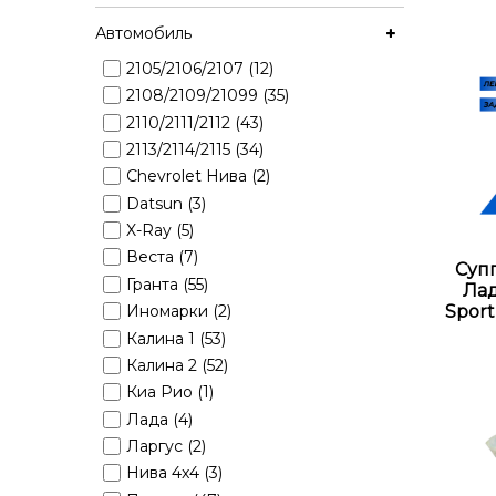
Автомобиль
2105/2106/2107 (12)
2108/2109/21099 (35)
2110/2111/2112 (43)
2113/2114/2115 (34)
Chevrolet Нива (2)
Datsun (3)
X-Ray (5)
Веста (7)
Суп
Гранта (55)
Лад
Sport
Иномарки (2)
Калина 1 (53)
Калина 2 (52)
Киа Рио (1)
Лада (4)
Ларгус (2)
Нива 4x4 (3)