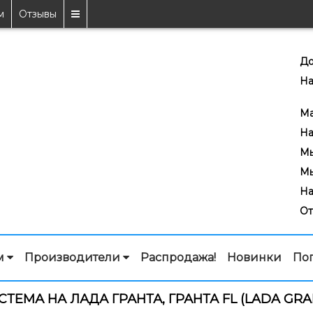
м
Отзывы
До
На
7
Ma
На
Мы
Мы
На
От
м
Производители
Распродажа!
Новинки
По
ТЕМА НА ЛАДА ГРАНТА, ГРАНТА FL (LADA GRAN