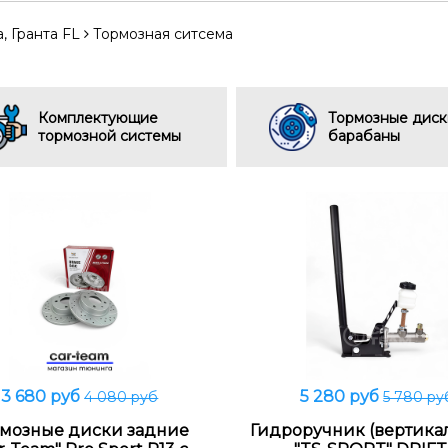
, Гранта FL
Тормозная ситсема
Комплектующие
Тормозные диск
тормозной системы
барабаны
3 680 руб
5 280 руб
4 080 руб
5 780 ру
В корзину
В корзину
рмозные диски задние
Гидроручник (вертика