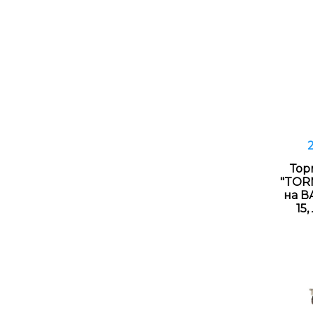
Тор
"TORN
на ВА
15