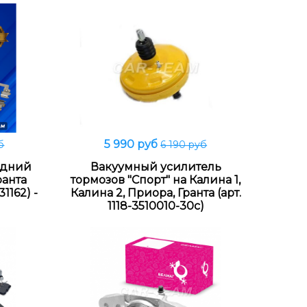
5 990 руб
б
6 190 руб
В корзину
адний
Вакуумный усилитель
ранта
тормозов "Спорт" на Калина 1,
31162) -
Калина 2, Приорa, Гранта (арт.
1118-3510010-30с)