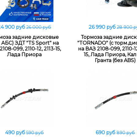
24 900 руб
26 990 руб
26 000 руб
28 900 
В корзину
В корзину
моза задние дисковые
Тормоза задние дис
з АБС) ЗДТ "TS Sport" на
"TORNADO" (c торм.ди
108-099, 2110-12, 2113-15,
на ВАЗ 2108-099, 2110-12
Лада Приора
15, Лада Приора, Кал
Гранта (без ABS)
490 руб
690 руб
590 руб
890 руб
В корзину
В корзину