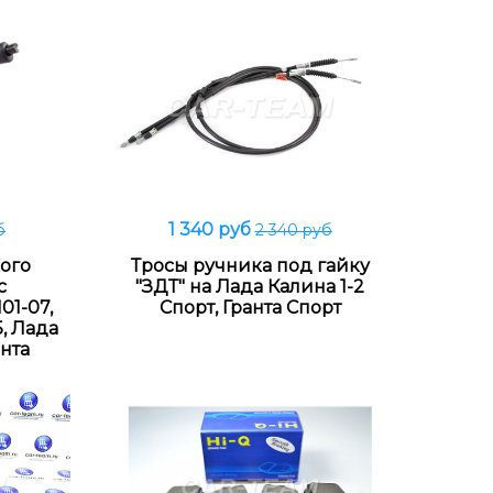
1 340 руб
б
2 340 руб
В корзину
ого
Тросы ручника под гайку
с
"ЗДТ" на Лада Калина 1-2
01-07,
Спорт, Гранта Спорт
5, Лада
анта