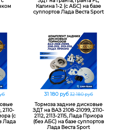
 с
ЗДТ на Гранта, Гранта FL,
чком
Калина 1-2 (с АБС) на базе
суппортов Лада Веста Sport
31 180 руб
руб
32 180 руб
В корзину
ковые
Тормоза задние дисковые
 2110-
ЗДТ на ВАЗ 2108-21099, 2110-
иора (с
2112, 2113-2115, Лада Приора
в Лада
(без АБС) на базе суппортов
Лада Веста Sport