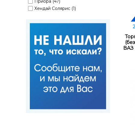
Приора (47)
Хендай Солярис (1)
Тор
(бе
ВАЗ 2