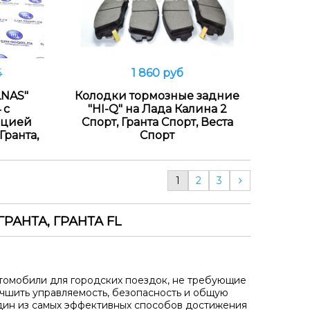
1 860 руб
б
В корзину
LNAS"
Колодки тормозные задние
 с
"HI-Q" на Лада Калина 2
ацией
Спорт, Гранта Спорт, Веста
Гранта,
Спорт
1
2
3
РАНТА, ГРАНТА FL
втомобили для городских поездок, не требующие
учшить управляемость, безопасность и общую
дин из самых эффективных способов достижения