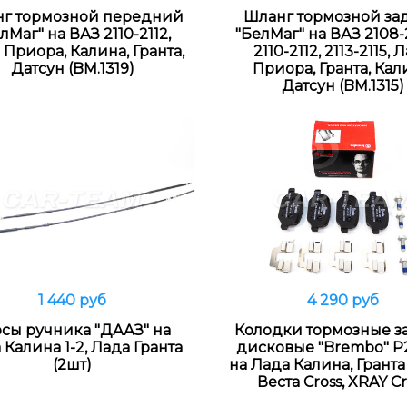
г тормозной передний
Шланг тормозной за
лМаг" на ВАЗ 2110-2112,
"БелМаг" на ВАЗ 2108-
 Приора, Калина, Гранта,
2110-2112, 2113-2115, 
Датсун (BM.1319)
Приора, Гранта, Кал
Датсун (BM.1315)
1 440 руб
4 290 руб
В корзину
В корзину
осы ручника "ДААЗ" на
Колодки тормозные з
 Калина 1-2, Лада Гранта
дисковые "Brembo" P
(2шт)
на Лада Калина, Гранта
Веста Cross, XRAY Cr