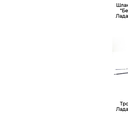
Шлан
"Бе
Лада
Тр
Лада