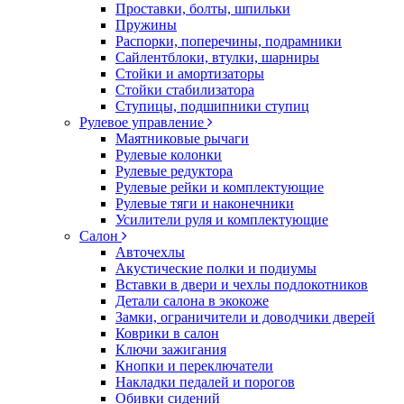
Проставки, болты, шпильки
Пружины
Распорки, поперечины, подрамники
Сайлентблоки, втулки, шарниры
Стойки и амортизаторы
Стойки стабилизатора
Ступицы, подшипники ступиц
Рулевое управление
Маятниковые рычаги
Рулевые колонки
Рулевые редуктора
Рулевые рейки и комплектующие
Рулевые тяги и наконечники
Усилители руля и комплектующие
Салон
Авточехлы
Акустические полки и подиумы
Вставки в двери и чехлы подлокотников
Детали салона в экокоже
Замки, ограничители и доводчики дверей
Коврики в салон
Ключи зажигания
Кнопки и переключатели
Накладки педалей и порогов
Обивки сидений