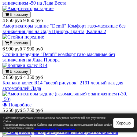
занижением -50 на Лада Веста
В корзину
4 850 руб
9 850 руб
Амортизаторы задние "Demfi" Комфорт газо-масляные без
занижения для на Лада Приора, Гранта, Калина 2
В корзину
6 990 руб
7 990 руб
Стойки передние "Demfi" комфорт газо-масляные без
занижения на Лада Приора
В корзину
2 850 руб
4 350 руб
Колпаки колес R14 "косой рисунок" 2191 черный лак для
автомобилей Лада
Подробнее
5 250 руб
5 750 руб
Амортизаторы задние (газомасляные) с занижением (-30, -50)
Сайт использует cookie с целью анализа поведения посетителей для улучшения
"Асоми" Sport на Лада Гранта, Калина, Приора (А
Сайта.
Хорошо
Продолжая пользоваться Сайтом, вы соглашаетесь на использование файлов cookie
110.2915.004-30/А 110.2915.004-50)
в соответствии с нашей
Политикой конфиденциальности
.