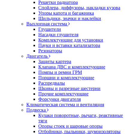
Решетки радиатора
Спойлера, диффузоры, накладки кузова
Упоры капота и багажника
Шильдики, значки и наклейки
Выхлопная система
Глушители
Насадки глушителя
Комплектующие для установки
Пауки и вставки катализатора
Резонаторы
Двигатель
Защиты картера
Клапана ДВС и комплектующие
Помпы и ремни ГРМ
Поршни и комплектующие
Распредвалы
Шкивы и разрезные шестерни
Прочие комплектующие
Форсунки двигателя
Климатическая система и вентиляция
Подвеска
Кулаки поворотные, рычаги, реактивные
тяги
Опоры стоек и шаровые опоры
Отбойники, пыльники, шумоизоляторы