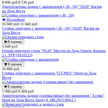
8 000 руб
8 530 руб
Амортизаторы задние с занижением (-30, -50) "SS20" Racing
на Лада Веста
Подробнее
10 600 руб
11 660 руб
Стойки передние с занижением (-30, -50) "SS20" Racing на
Лада Веста
В корзину
5 640 руб
Опоры передних стоек "SS20" Мастер на Лада Гранта, Калина
2 с ЭУР (SS10123)
В корзину
10 680 руб
Стойки передние с занижением "GT-PRO" Street на Лада
Веста
В корзину
5 960 руб
6 460 руб
Амортизаторы задние (газомасляные) без занижения "Асоми"
Sport на Лада Веста Sport (А 180.2915.004-С)