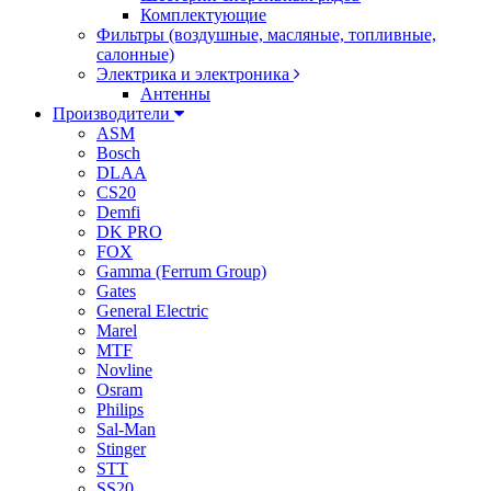
Комплектующие
Фильтры (воздушные, масляные, топливные,
салонные)
Электрика и электроника
Антенны
Производители
ASM
Bosch
DLAA
CS20
Demfi
DK PRO
FOX
Gamma (Ferrum Group)
Gates
General Electric
Marel
MTF
Novline
Osram
Philips
Sal-Man
Stinger
STT
SS20