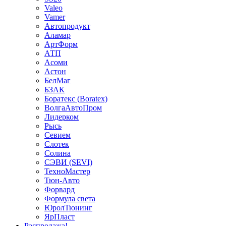
Valeo
Vamer
Автопродукт
Аламар
АртФорм
АТП
Асоми
Астон
БелМаг
БЗАК
Боратекс (Boratex)
ВолгаАвтоПром
Лидерком
Рысь
Севием
Слотек
Солина
СЭВИ (SEVI)
ТехноМастер
Тюн-Авто
Форвард
Формула света
ЮролТюнинг
ЯрПласт
Распродажа!