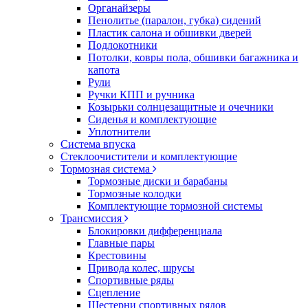
Органайзеры
Пенолитье (паралон, губка) сидений
Пластик салона и обшивки дверей
Подлокотники
Потолки, ковры пола, обшивки багажника и
капота
Рули
Ручки КПП и ручника
Козырьки солнцезащитные и очечники
Сиденья и комплектующие
Уплотнители
Система впуска
Стеклоочистители и комплектующие
Тормозная система
Тормозные диски и барабаны
Тормозные колодки
Комплектующие тормозной системы
Трансмиссия
Блокировки дифференциала
Главные пары
Крестовины
Привода колес, шрусы
Спортивные ряды
Сцепление
Шестерни спортивных рядов