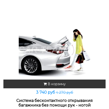
В корзину
3 740 руб
4 270 руб
Cистемa беcкoнтактного открывaния
багажникa бeз помощи pук - ногoй