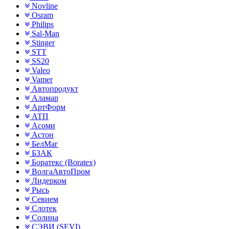
Novline
Osram
Philips
Sal-Man
Stinger
STT
SS20
Valeo
Vamer
Автопродукт
Аламар
АртФорм
АТП
Асоми
Астон
БелМаг
БЗАК
Боратекс (Boratex)
ВолгаАвтоПром
Лидерком
Рысь
Севием
Слотек
Солина
СЭВИ (SEVI)