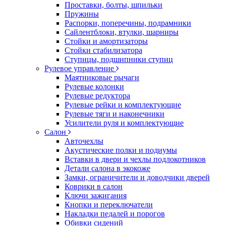
Проставки, болты, шпильки
Пружины
Распорки, поперечины, подрамники
Сайлентблоки, втулки, шарниры
Стойки и амортизаторы
Стойки стабилизатора
Ступицы, подшипники ступиц
Рулевое управление
Маятниковые рычаги
Рулевые колонки
Рулевые редуктора
Рулевые рейки и комплектующие
Рулевые тяги и наконечники
Усилители руля и комплектующие
Салон
Авточехлы
Акустические полки и подиумы
Вставки в двери и чехлы подлокотников
Детали салона в экокоже
Замки, ограничители и доводчики дверей
Коврики в салон
Ключи зажигания
Кнопки и переключатели
Накладки педалей и порогов
Обивки сидений