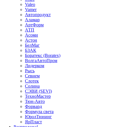
Valeo
Vamer
Автопродукт
Аламар
АртФорм
АТП
Асоми
Астон
БелМаг
БЗАК
Боратекс (Boratex)
ВолгаАвтоПром
Лидерком
Рысь
Севием
Слотек
Солина
СЭВИ (SEVI)
ТехноМастер
Тюн-Авто
Форвард
Формула света
ЮролТюнинг
ЯрПласт
Распродажа!