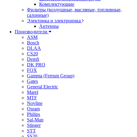
Комплектующие
Фильтры (воздушные, масляные, топливные,
салонные)
Электрика и электроника
Антенны
Производители
ASM
Bosch
DLAA
CS20
Demfi
DK PRO
FOX
Gamma (Ferrum Group)
Gates
General Electric
Marel
MTF
Novline
Osram
Philips
Sal-Man
Stinger
STT
SS20