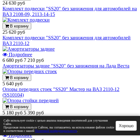
24 630 руб
Комплект подвески "SS20" без занижения для автомобилей на
ВАЗ 2108-09, 2113-14-15
В корзину
25 620 руб
Комплект подвески "SS20" без занижения для автомобилей
ВАЗ 2110-12
Подробнее
6 680 руб
7 210 руб
Амортизаторы задние "SS20" без занижения на Лада Веста
В корзину
5 640 руб
Опоры передних стоек "SS20" Мастер на ВАЗ 2110-12
(SS10104)
В корзину
5 180 руб
5 390 руб
Опора стойки передней "SS20" Мастер на ВАЗ 2108-2115
Сайт использует cookie с целью анализа поведения посетителей для улучшения
(SS10103)
Сайта.
Хорошо
Продолжая пользоваться Сайтом, вы соглашаетесь на использование файлов cookie
в соответствии с нашей
Политикой конфиденциальности
.
Подробнее