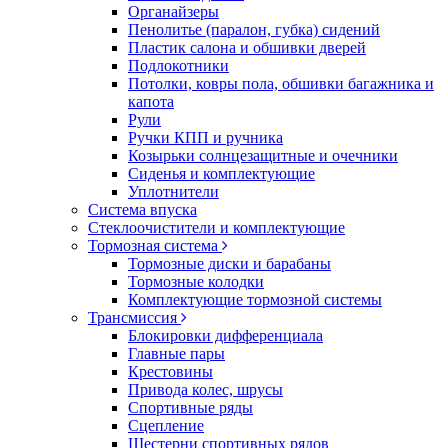
Органайзеры
Пенолитье (паралон, губка) сидений
Пластик салона и обшивки дверей
Подлокотники
Потолки, ковры пола, обшивки багажника и
капота
Рули
Ручки КПП и ручника
Козырьки солнцезащитные и очечники
Сиденья и комплектующие
Уплотнители
Система впуска
Стеклоочистители и комплектующие
Тормозная система
Тормозные диски и барабаны
Тормозные колодки
Комплектующие тормозной системы
Трансмиссия
Блокировки дифференциала
Главные пары
Крестовины
Привода колес, шрусы
Спортивные ряды
Сцепление
Шестерни спортивных рядов