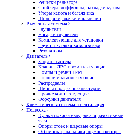
Решетки радиатора
Спойлера, диффузоры, накладки кузова
Упоры капота и багажника
Шильдики, значки и наклейки
Выхлопная система
Глушители
Насадки глушителя
Комплектующие для установки
Пауки и вставки катализатора
Резонаторы
Двигатель
Защиты картера
Клапана ДВС и комплектующие
Помпы и ремни ГРМ
Поршни и комплектующие
Распредвалы
Шкивы и разрезные шестерни
Прочие комплектующие
Форсунки двигателя
Климатическая система и вентиляция
Подвеска
Кулаки поворотные, рычаги, реактивные
тяги
Опоры стоек и шаровые опоры
Отбойники, пыльники, шумоизоляторы