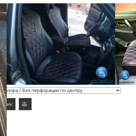
 ДЛЯ ПЕРЕДЕЛКИ СИДЕНИЙ ВАЗ В
КОКОЖИ "ОДИНАРНЫЙ РОМБ 4СМ"
идений на ВАЗ в "Recaro" ("Рекаро") из экокожи
ь модель авто, год выпуска, тип кузова (седан,
н клик
добавить
к
сравнению