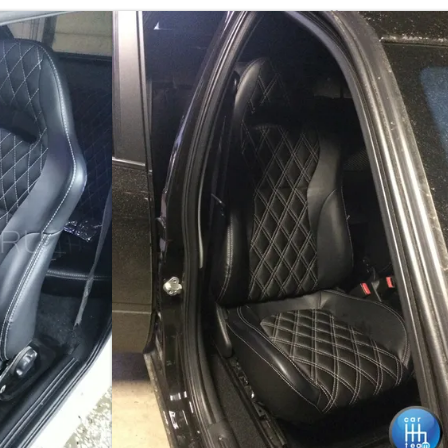
АНАТОМИЧЕСКИЙ КОМПЛЕКТ
"RECARO" (РЕКАРО) ИЗ Э
Анатомический комплект для переделки с
"Одинарный ромб 4см"
Также в комментариях необходимо указат
хэтчбек).
Артикул:
83459958
Наличие:
Есть в наличии
16 900 руб
17 900 руб
В корзину
Купить в оди