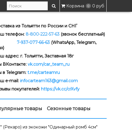
Корзина
0 руб
0
ставка из Тольятти по России и СНГ
ш телефон:
8-800-222-57-63
(звонок бесплатный)
-937-077-66-63
(WhatsApp, Telegram,
x)
ш адрес: г. Тольятти, Заставная 18г
 ВКонтакте:
vk.com/car_team_ru
 в Telegram:
t.me/carteamru
ш e-mail:
infocarteam163@gmail.com
зывы покупателей:
https://vk.cc/crXvfy
пулярные товары
Сезонные товары
" (Рекаро) из экокожи "Одинарный ромб 4см"