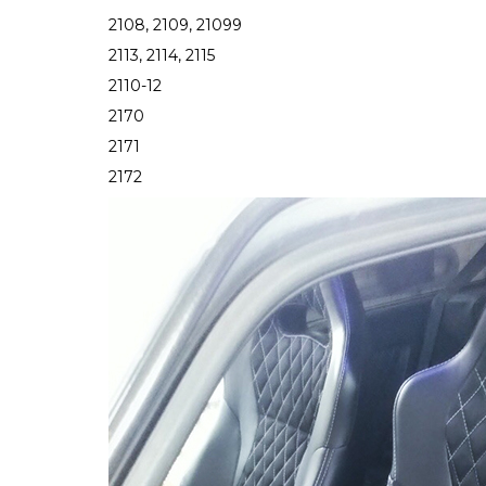
2108, 2109, 21099
2113, 2114, 2115
2110-12
2170
2171
2172