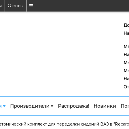
м
Отзывы
До
На
7
Ma
На
Мы
Мы
На
От
м
Производители
Распродажа!
Новинки
По
атомический комплект для переделки сидений ВАЗ в "Recaro