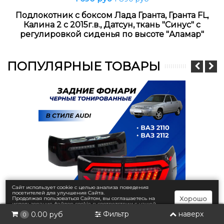
Подлокотник с боксом Лада Гранта, Гранта FL,
Калина 2 с 2015г.в., Датсун, ткань "Синус" с
регулировкой сиденья по высоте "Аламар"
ПОПУЛЯРНЫЕ ТОВАРЫ
Сайт использует cookie с целью анализа поведения
посетителей для улучшения Сайта.
Хорошо
Продолжая пользоваться Сайтом, вы соглашаетесь на
использование файлов cookie в соответствии с нашей
Политикой конфиденциальности
.
Фильтр
наверх
0.00 руб
0