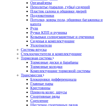
Органайзеры
Пенолитье (паралон, губка) сидений
Пластик салона и обшивки дверей
Подлокотники
Потолки, ковры пола, обшивки багажника и
капота
Рули
Ручки КПП и ручника
Козырьки солнцезащитные и очечники
Сиденья и комплектующие
Уплотнители
Система впуска
Стеклоочистители и комплектующие
Тормозная система
Тормозные диски и барабаны
Тормозные колодки
Комплектующие тормозной системы
Трансмиссия
Блокировки дифференциала
Главные пары
Крестовины
Привода колес, шрусы
Спортивные ряды
Сцепление
Шестерни спортивных рядов