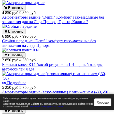
В корзину
4 850 руб
9 850 руб
Амортизаторы задние "Demfi" Комфорт газо-масляные без
занижения для на Лада Приора, Гранта, Калина 2
В корзину
6 990 руб
7 990 руб
Стойки передние "Demfi" комфорт газо-масляные без
занижения на Лада Приора
В корзину
2 850 руб
4 350 руб
Колпаки колес R14 "косой рисунок" 2191 черный лак для
автомобилей Лада
Подробнее
5 250 руб
5 750 руб
Амортизаторы задние (газомасляные) с занижением (-30, -50)
"Асоми" Sport на Лада Гранта, Калина, Приора (А
Сайт использует cookie с целью анализа поведения посетителей для улучшения
110.2915.004-30/А 110.2915.004-50)
Сайта.
Хорошо
Продолжая пользоваться Сайтом, вы соглашаетесь на использование файлов cookie
в соответствии с нашей
Политикой конфиденциальности
.
В корзину