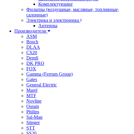
Комплектующие
Фильтры (воздушные, масляные, топливные,
салонные)
Электрика и электроника
Антенны
Производители
ASM
Bosch
DLAA
CS20
Demfi
DK PRO
FOX
Gamma (Ferrum Group)
Gates
General Electric
Marel
MTF
Novline
Osram
Philips
Sal-Man
Stinger
STT
SS20