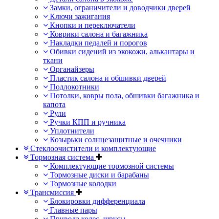
Замки, ограничители и доводчики дверей
Ключи зажигания
Кнопки и переключатели
Коврики салона и багажника
Накладки педалей и порогов
Обивки сидений из экокожи, алькантары и
ткани
Органайзеры
Пластик салона и обшивки дверей
Подлокотники
Потолки, ковры пола, обшивки багажника и
капота
Рули
Ручки КПП и ручника
Уплотнители
Козырьки солнцезащитные и очечники
Стеклоочистители и комплектующие
Тормозная система
Комплектующие тормозной системы
Тормозные диски и барабаны
Тормозные колодки
Трансмиссия
Блокировки дифференциала
Главные пары
Привода колес, шрусы