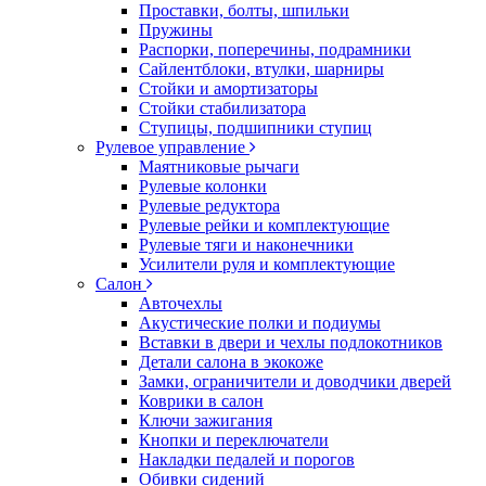
Проставки, болты, шпильки
Пружины
Распорки, поперечины, подрамники
Сайлентблоки, втулки, шарниры
Стойки и амортизаторы
Стойки стабилизатора
Ступицы, подшипники ступиц
Рулевое управление
Маятниковые рычаги
Рулевые колонки
Рулевые редуктора
Рулевые рейки и комплектующие
Рулевые тяги и наконечники
Усилители руля и комплектующие
Салон
Авточехлы
Акустические полки и подиумы
Вставки в двери и чехлы подлокотников
Детали салона в экокоже
Замки, ограничители и доводчики дверей
Коврики в салон
Ключи зажигания
Кнопки и переключатели
Накладки педалей и порогов
Обивки сидений