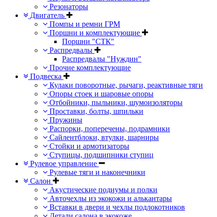
Резонаторы
Двигатель
Помпы и ремни ГРМ
Поршни и комплектующие
Поршни "СТК"
Распредвалы
Распредвалы "Нуждин"
Прочие комплектующие
Подвеска
Кулаки поворотные, рычаги, реактивные тяги
Опоры стоек и шаровые опоры
Отбойники, пыльники, шумоизоляторы
Проставки, болты, шпильки
Пружины
Распорки, поперечены, подрамники
Сайлентблоки, втулки, шарниры
Стойки и армотизаторы
Ступицы, подшипники ступиц
Рулевое управление
Рулевые тяги и наконечники
Салон
Акустические подиумы и полки
Авточехлы из экокожи и алькантары
Вставки в двери и чехлы подлокотников
Детали салона в экокоже