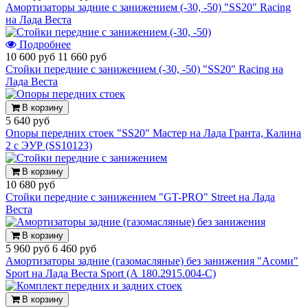
Амортизаторы задние с занижением (-30, -50) "SS20" Racing
на Лада Веста
Подробнее
10 600 руб
11 660 руб
Стойки передние с занижением (-30, -50) "SS20" Racing на
Лада Веста
В корзину
5 640 руб
Опоры передних стоек "SS20" Мастер на Лада Гранта, Калина
2 с ЭУР (SS10123)
В корзину
10 680 руб
Стойки передние с занижением "GT-PRO" Street на Лада
Веста
В корзину
5 960 руб
6 460 руб
Амортизаторы задние (газомасляные) без занижения "Асоми"
Sport на Лада Веста Sport (А 180.2915.004-С)
В корзину