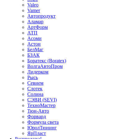
Valeo
Vamer
Автопродукт
Аламар
АртФорм
АТП
Асоми
Астон
БелМаг
БЗАК
Боратекс (Boratex)
ВолгаАвтоПром
Лидерком
Рысь
Севием
Слотек
Солина
СЭВИ (SEVI)
ТехноМастер
Тюн-Авто
Форвард
Формула света
ЮролТюнинг
ЯрПласт
Распродажа!