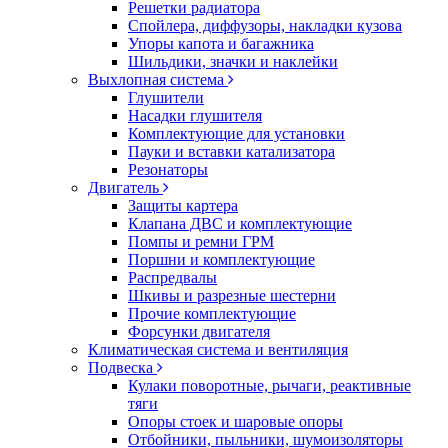
Решетки радиатора
Спойлера, диффузоры, накладки кузова
Упоры капота и багажника
Шильдики, значки и наклейки
Выхлопная система
Глушители
Насадки глушителя
Комплектующие для установки
Пауки и вставки катализатора
Резонаторы
Двигатель
Защиты картера
Клапана ДВС и комплектующие
Помпы и ремни ГРМ
Поршни и комплектующие
Распредвалы
Шкивы и разрезные шестерни
Прочие комплектующие
Форсунки двигателя
Климатическая система и вентиляция
Подвеска
Кулаки поворотные, рычаги, реактивные
тяги
Опоры стоек и шаровые опоры
Отбойники, пыльники, шумоизоляторы