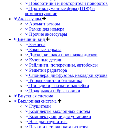
Поворотники и повторители поворотов
Противотуманные фары (ПТФ) и
комплектующие
Аксессуары
Ароматизаторы
Рамки для номера
Прочие аксессуары
Внешний вид
Бампера
Боковые зеркала
Диски, колпаки и колпачки дисков
Кузовные детали
Рейлинги, поперечины, автобоксы
Решетки радиатора
Спойлера, диффузоры, накладки кузова
Упоры капота и багажника
Шильдики, значки и наклейки
Подкрылки и брызговики
Впускная система
Выхлопная система
Глушители
Комплекты выхлопных систем
Комплектующие для установки
Насадки глушителя
Пауки и вставки катализатора