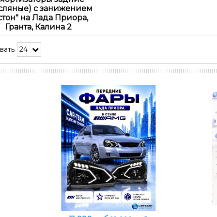
сляные) с занижением
стон" на Лада Приора,
Гранта, Калина 2
вать