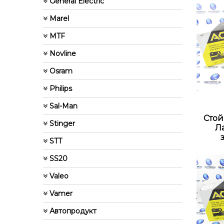
General Electric
Marel
MTF
Novline
Osram
Philips
Sal-Man
Стой
Stinger
Ла
STT
SS20
Valeo
Vamer
Автопродукт