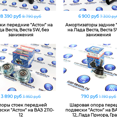
8 390 руб
6 900 руб
8 790 руб
7 300 ру
В корзину
В корзину
ки передние "Астон" на
Амортизаторы задние 
а Веста, Веста SW, без
на Лада Веста, Веста S
занижения
занижения
3 890 руб
790 руб
3 950 руб
1 190 руб
В корзину
В корзину
оры стоек передней
Шаровая опора пер
ски "Астон" на ВАЗ 2110-
подвески "Астон" на ВА
12
12, Лада Приора, Гра