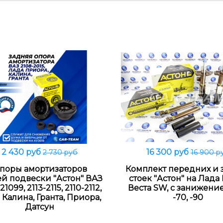
2 430 руб
16 300 руб
2 730 руб
16 900 р
В корзину
В корзину
поры амортизаторов
Комплект передних и 
ей подвески "Астон" ВАЗ
стоек "Астон" на Лада 
21099, 2113-2115, 2110-2112,
Веста SW, с занижение
 Калина, Гранта, Приора,
-70, -90
Датсун