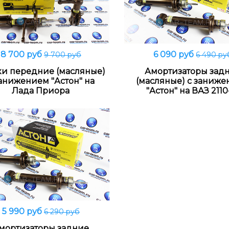
8 700 руб
6 090 руб
9 700 руб
6 490 ру
Подробнее
Подробнее
ки передние (масляные)
Амортизаторы зад
занижением "Астон" на
(масляные) с заниж
Лада Приора
"Астон" на ВАЗ 2110
5 990 руб
6 290 руб
Подробнее
мортизаторы задние