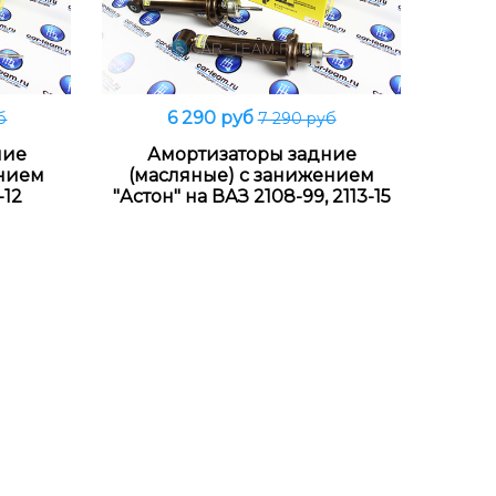
6 290 руб
б
7 290 руб
Подробнее
ние
Амортизаторы задние
ением
(масляные) с занижением
-12
"Астон" на ВАЗ 2108-99, 2113-15