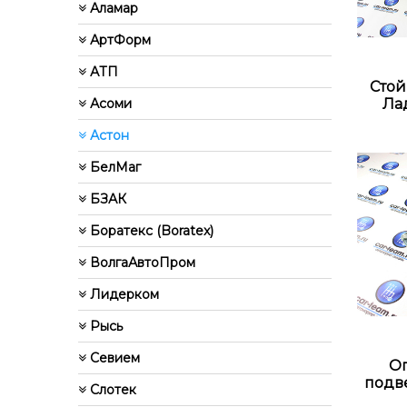
Аламар
АртФорм
АТП
Стой
Асоми
Лад
Астон
БелМаг
БЗАК
Боратекс (Boratex)
ВолгаАвтоПром
Лидерком
Рысь
Севием
Оп
подве
Слотек