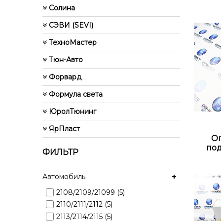
Солина
СЭВИ (SEVI)
ТехноМастер
Тюн-Авто
Форвард
Формула света
ЮролТюнинг
ЯрПласт
Оп
под
ФИЛЬТР
Автомобиль
2108/2109/21099 (5)
2110/2111/2112 (5)
2113/2114/2115 (5)