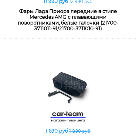
11 990 руб
12 990 руб
В корзину
Фары Лада Приора передние в стиле
Mercedes AMG с плавающими
поворотниками, белые галочки (21700-
3711011-91/21700-3711010-91)
1 690 руб
1 890 руб
В корзину