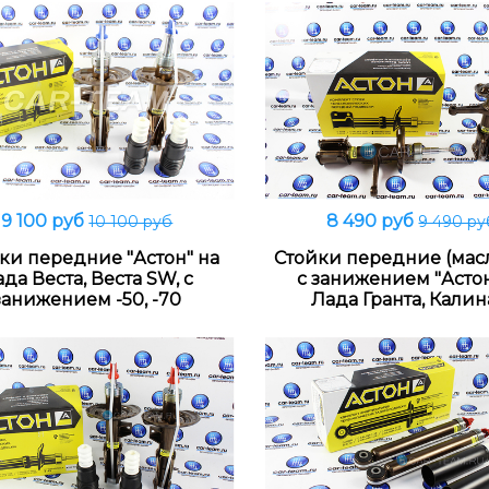
9 100 руб
8 490 руб
10 100 руб
9 490 ру
Подробнее
Подробнее
ки передние "Астон" на
Стойки передние (мас
да Веста, Веста SW, с
с занижением "Астон
занижением -50, -70
Лада Гранта, Калин