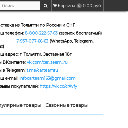
Корзина
0.00 руб
0
ставка из Тольятти по России и СНГ
ш телефон:
8-800-222-57-63
(звонок бесплатный)
-937-077-66-63
(WhatsApp, Telegram,
x)
ш адрес: г. Тольятти, Заставная 18г
 ВКонтакте:
vk.com/car_team_ru
 в Telegram:
t.me/carteamru
ш e-mail:
infocarteam163@gmail.com
зывы покупателей:
https://vk.cc/crXvfy
пулярные товары
Сезонные товары