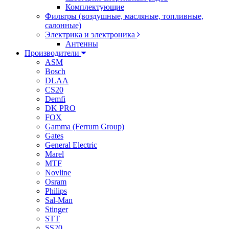
Комплектующие
Фильтры (воздушные, масляные, топливные,
салонные)
Электрика и электроника
Антенны
Производители
ASM
Bosch
DLAA
CS20
Demfi
DK PRO
FOX
Gamma (Ferrum Group)
Gates
General Electric
Marel
MTF
Novline
Osram
Philips
Sal-Man
Stinger
STT
SS20