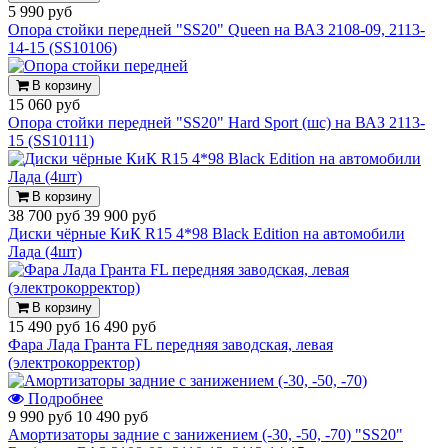
5 990 руб
Опора стойки передней "SS20" Queen на ВАЗ 2108-09, 2113-
14-15 (SS10106)
В корзину
15 060 руб
Опора стойки передней "SS20" Hard Sport (шс) на ВАЗ 2113-
15 (SS10111)
В корзину
38 700 руб
39 900 руб
Диски чёрные КиК R15 4*98 Black Edition на автомобили
Лада (4шт)
В корзину
15 490 руб
16 490 руб
Фара Лада Гранта FL передняя заводская, левая
(электрокорректор)
Подробнее
9 990 руб
10 490 руб
Амортизаторы задние с занижением (-30, -50, -70) "SS20"