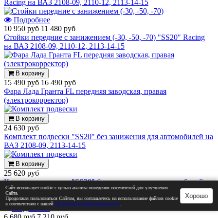
Racing на ВАЗ 2108-09, 2110-12, 2113-14-15
Подробнее
10 950 руб
11 480 руб
Стойки передние с занижением (-30, -50, -70) "SS20" Racing
на ВАЗ 2108-09, 2110-12, 2113-14-15
В корзину
15 490 руб
16 490 руб
Фара Лада Гранта FL передняя заводская, правая
(электрокорректор)
В корзину
24 630 руб
Комплект подвески "SS20" без занижения для автомобилей на
ВАЗ 2108-09, 2113-14-15
В корзину
25 620 руб
Комплект подвески "SS20" без занижения для автомобилей
Сайт использует cookie с целью анализа поведения посетителей для улучшения
ВАЗ 2110-12
Сайта.
Хорошо
Продолжая пользоваться Сайтом, вы соглашаетесь на использование файлов cookie
в соответствии с нашей
Политикой конфиденциальности
.
Подробнее
6 680 руб
7 210 руб