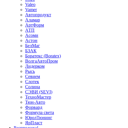
Valeo
Vamer
Автопродукт
Аламар
АртФорм
АТП
Асоми
Астон
БелМаг
БЗАК
Боратекс (Boratex)
ВолгаАвтоПром
Лидерком
Рысь
Севием
Слотек
Солина
СЭВИ (SEVI)
ТехноМастер
Тюн-Авто
Форвард
Формула света
ЮролТюнинг
ЯрПласт
Распродажа!