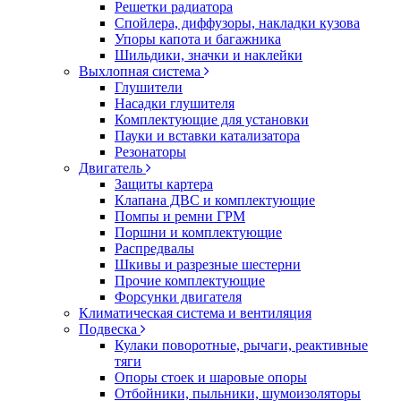
Решетки радиатора
Спойлера, диффузоры, накладки кузова
Упоры капота и багажника
Шильдики, значки и наклейки
Выхлопная система
Глушители
Насадки глушителя
Комплектующие для установки
Пауки и вставки катализатора
Резонаторы
Двигатель
Защиты картера
Клапана ДВС и комплектующие
Помпы и ремни ГРМ
Поршни и комплектующие
Распредвалы
Шкивы и разрезные шестерни
Прочие комплектующие
Форсунки двигателя
Климатическая система и вентиляция
Подвеска
Кулаки поворотные, рычаги, реактивные
тяги
Опоры стоек и шаровые опоры
Отбойники, пыльники, шумоизоляторы