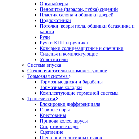
Органайзеры
Пенолитье (паралон, губка) сидений
Пластик салона и обшивки дверей
Подлокотники
Потолки, ковры пола, обшивки багажника и
капота
Рули
Ручки КПП и ручника
Козырьки солнцезащитные и очечники
Сиденья и комплектующие
Уплотнители
Система впуска
Стеклоочистители и комплектующие
Тормозная система
Тормозные диски и барабаны
Тормозные колодки
Комплектующие тормозной системы
Трансмиссия
Блокировки дифференциала
Главные пары
Крестовины
Привода колес, шрусы
Спортивные ряды
Сцепление
Шестерни спортивных рядов