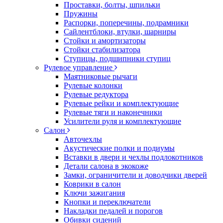
Проставки, болты, шпильки
Пружины
Распорки, поперечины, подрамники
Сайлентблоки, втулки, шарниры
Стойки и амортизаторы
Стойки стабилизатора
Ступицы, подшипники ступиц
Рулевое управление
Маятниковые рычаги
Рулевые колонки
Рулевые редуктора
Рулевые рейки и комплектующие
Рулевые тяги и наконечники
Усилители руля и комплектующие
Салон
Авточехлы
Акустические полки и подиумы
Вставки в двери и чехлы подлокотников
Детали салона в экокоже
Замки, ограничители и доводчики дверей
Коврики в салон
Ключи зажигания
Кнопки и переключатели
Накладки педалей и порогов
Обивки сидений