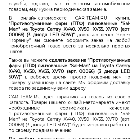
службы, однако, как и многим автомобильным
товарам, ему нужна периодическая замена.
В онлайн-автомаркете CAR-TEAM.RU
купить
“Противотуманные фары (ПТФ) линзованные "Sal-
Man" на Toyota Camry XV40, XV50, XV55, XV70 (арт.
00066) (3 диода LED 50W)”
довольно легко. Через
“Корзину” вы сможете оформить заказ на любой
приобретенный товар всего за несколько простых
шагов.
Также вы можете
сделать заказ на “Противотуманные
фары (ПТФ) линзованные "Sal-Man" на Toyota Camry
XV40, XV50, XV55, XV70 (арт. 00066) (3 диода LED
50W)”
в рабочее время, просто позвонив нам по
номеру, указанному на сайте. Мы оформим доставку
товара по заданному вами адресу.
CAR-TEAM.RU дает гарантию на товары из своего
каталога. Товары нашего онлайн-автомаркета имеют
необходимые сертификаты качества.
“Противотуманные фары (ПТФ) линзованные "Sal-
Man" на Toyota Camry XV40, XV50, XV55, XV70 (арт.
00066) (3 диода LED 50W)” будет исправно работать
по своему предназначению.