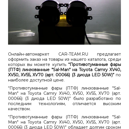
Онлайн-автомаркет CAR-TEAM.RU предлагает
оформить заказ на товары из нашего каталога, среди
которых вы можете купить
“Противотуманные фары
(ПТФ) линзованные "Sal-Man" на Toyota Camry XV40,
XV50, XV55, XV70 (арт. 00066) (3 диода LED 50W)”
по
наиболее доступной цене.
“Противотуманные фары (ПТФ) линзованные "Sal-
Man" на Toyota Camry XV40, XV50, XV55, XV70 (арт.
00066) (3 диода LED 50W)” было разработано по
последним технологиям, отличается высоким
качеством.
“Противотуманные фары (ПТФ) линзованные "Sal-
Man" на Toyota Camry XV40, XV50, XV55, XV70 (арт.
00066) (3 диода LED 50W)” обладает долгим сроком