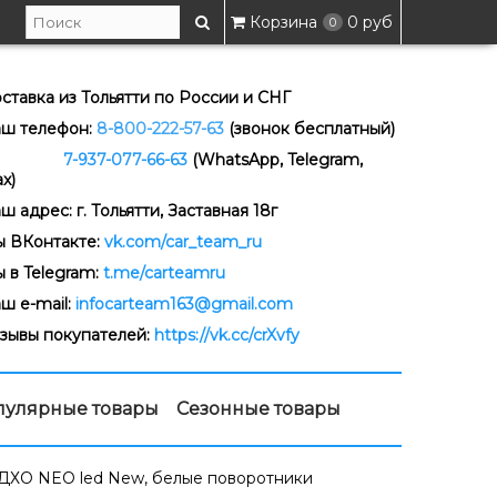
Корзина
0 руб
0
ставка из Тольятти по России и СНГ
ш телефон:
8-800-222-57-63
(звонок бесплатный)
-937-077-66-63
(WhatsApp, Telegram,
x)
ш адрес: г. Тольятти, Заставная 18г
 ВКонтакте:
vk.com/car_team_ru
 в Telegram:
t.me/carteamru
ш e-mail:
infocarteam163@gmail.com
зывы покупателей:
https://vk.cc/crXvfy
пулярные товары
Сезонные товары
 c ДХО NEO led New, белые поворотники