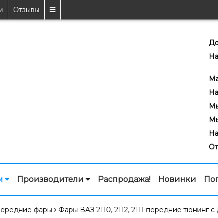
м
Отзывы
До
На
7
Ma
На
Мы
Мы
На
От
м
Производители
Распродажа!
Новинки
По
ередние фары
Фары ВАЗ 2110, 2112, 2111 передние тюнинг