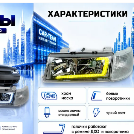
ФАРЫ ВАЗ 2110, 2112, 2111 П
БЕЛЫЕ 
Хотите, чтобы ваша "десятка" выделяла
Эти
передние тюнинг-фары для ВАЗ 2110, 2
Цена указана за комплект.
Артикул:
2689700078
Наличие:
Есть в наличии
9 990 руб
10 990 руб
В корзину
Купить в оди