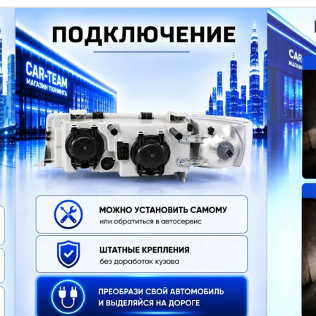
ЕРЕДНИЕ ТЮНИНГ C ДХО NEO LED NEW,
ПОВОРОТНИКИ
сь в потоке и выглядела дорого и современно?
111, 2112
— идеальное решение.
н клик
добавить
к
сравнению