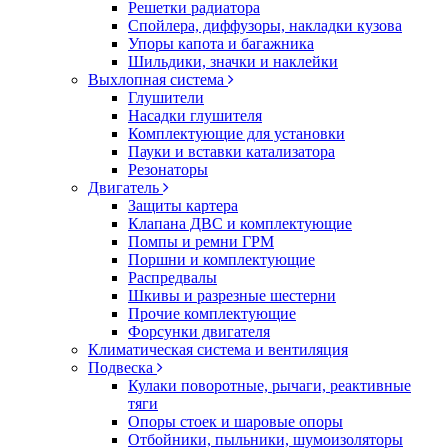
Решетки радиатора
Спойлера, диффузоры, накладки кузова
Упоры капота и багажника
Шильдики, значки и наклейки
Выхлопная система
Глушители
Насадки глушителя
Комплектующие для установки
Пауки и вставки катализатора
Резонаторы
Двигатель
Защиты картера
Клапана ДВС и комплектующие
Помпы и ремни ГРМ
Поршни и комплектующие
Распредвалы
Шкивы и разрезные шестерни
Прочие комплектующие
Форсунки двигателя
Климатическая система и вентиляция
Подвеска
Кулаки поворотные, рычаги, реактивные
тяги
Опоры стоек и шаровые опоры
Отбойники, пыльники, шумоизоляторы