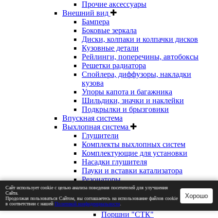
Прочие аксессуары
Внешний вид
Бампера
Боковые зеркала
Диски, колпаки и колпачки дисков
Кузовные детали
Рейлинги, поперечины, автобоксы
Решетки радиатора
Спойлера, диффузоры, накладки
кузова
Упоры капота и багажника
Шильдики, значки и наклейки
Подкрылки и брызговики
Впускная система
Выхлопная система
Глушители
Комплекты выхлопных систем
Комплектующие для установки
Насадки глушителя
Пауки и вставки катализатора
Резонаторы
Двигатель
Сайт использует cookie с целью анализа поведения посетителей для улучшения
Сайта.
Хорошо
Помпы и ремни ГРМ
Продолжая пользоваться Сайтом, вы соглашаетесь на использование файлов cookie
в соответствии с нашей
Политикой конфиденциальности
.
Поршни и комплектующие
Поршни "СТК"