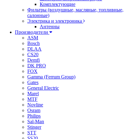
Комплектующие
Фильтры (воздушные, масляные, топливные,
салонные)
Электрика и электроника
Антенны
Производители
ASM
Bosch
DLAA
CS20
Demfi
DK PRO
FOX
Gamma (Ferrum Group)
Gates
General Electric
Marel
MTF
Novline
Osram
Philips
Sal-Man
Stinger
STT
SS20