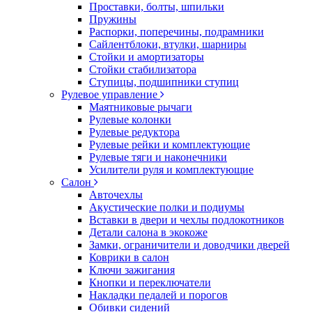
Проставки, болты, шпильки
Пружины
Распорки, поперечины, подрамники
Сайлентблоки, втулки, шарниры
Стойки и амортизаторы
Стойки стабилизатора
Ступицы, подшипники ступиц
Рулевое управление
Маятниковые рычаги
Рулевые колонки
Рулевые редуктора
Рулевые рейки и комплектующие
Рулевые тяги и наконечники
Усилители руля и комплектующие
Салон
Авточехлы
Акустические полки и подиумы
Вставки в двери и чехлы подлокотников
Детали салона в экокоже
Замки, ограничители и доводчики дверей
Коврики в салон
Ключи зажигания
Кнопки и переключатели
Накладки педалей и порогов
Обивки сидений