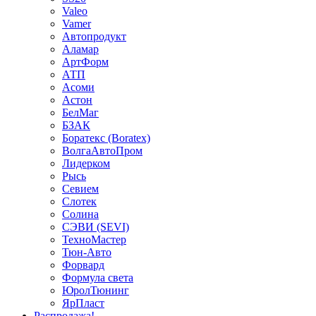
Valeo
Vamer
Автопродукт
Аламар
АртФорм
АТП
Асоми
Астон
БелМаг
БЗАК
Боратекс (Boratex)
ВолгаАвтоПром
Лидерком
Рысь
Севием
Слотек
Солина
СЭВИ (SEVI)
ТехноМастер
Тюн-Авто
Форвард
Формула света
ЮролТюнинг
ЯрПласт
Распродажа!