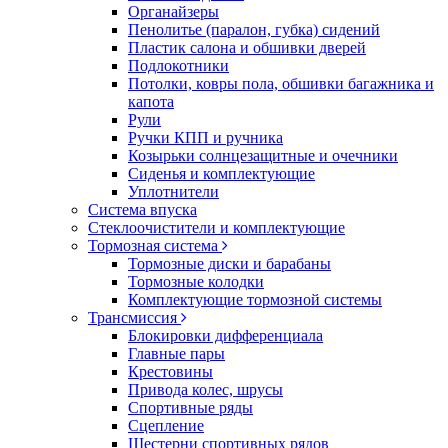
Органайзеры
Пенолитье (паралон, губка) сидений
Пластик салона и обшивки дверей
Подлокотники
Потолки, ковры пола, обшивки багажника и
капота
Рули
Ручки КПП и ручника
Козырьки солнцезащитные и очечники
Сиденья и комплектующие
Уплотнители
Система впуска
Стеклоочистители и комплектующие
Тормозная система
Тормозные диски и барабаны
Тормозные колодки
Комплектующие тормозной системы
Трансмиссия
Блокировки дифференциала
Главные пары
Крестовины
Привода колес, шрусы
Спортивные ряды
Сцепление
Шестерни спортивных рядов