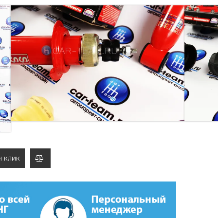
НИЖЕНИЕМ (-30, -50, -70) "SS20"
ИОРА, ГРАНТА, КАЛИНА 2
ки
с занижением
от компании SS20 серии Racing
ИНА.
ние
н клик
добавить
к
сравнению