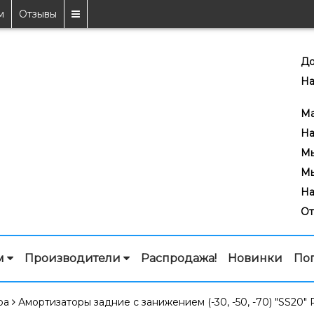
м
Отзывы
До
На
7
Ma
На
Мы
Мы
На
От
м
Производители
Распродажа!
Новинки
По
ра
Амортизаторы задние с занижением (-30, -50, -70) "SS20" 