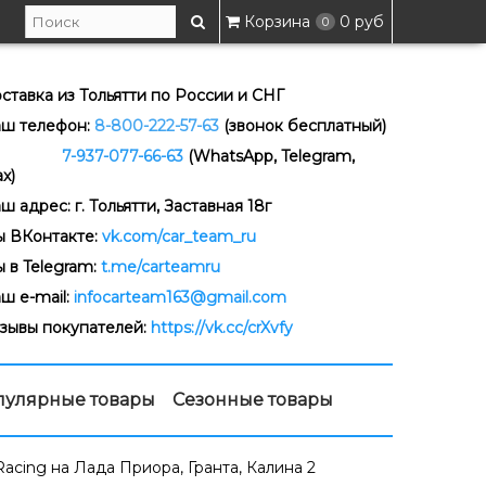
Корзина
0 руб
0
ставка из Тольятти по России и СНГ
ш телефон:
8-800-222-57-63
(звонок бесплатный)
-937-077-66-63
(WhatsApp, Telegram,
x)
ш адрес: г. Тольятти, Заставная 18г
 ВКонтакте:
vk.com/car_team_ru
 в Telegram:
t.me/carteamru
ш e-mail:
infocarteam163@gmail.com
зывы покупателей:
https://vk.cc/crXvfy
пулярные товары
Сезонные товары
Racing на Лада Приора, Гранта, Калина 2