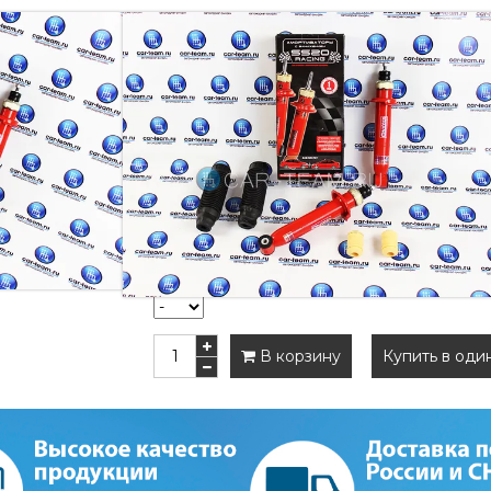
АМОРТИЗАТОРЫ ЗАДНИЕ С ЗА
RACING НА ЛАДА ПР
Комплект амортизаторов задней подвес
для автомобилей
ПРИОРА, ГРАНТА, КАЛ
Внимание!
При заказе указывайте заниже
Артикул:
139983787
Наличие:
Есть в наличии
9 090 руб
9 620 руб
В корзину
Купить в оди