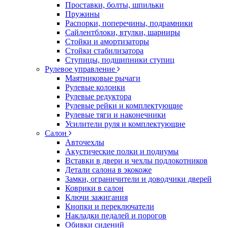
Проставки, болты, шпильки
Пружины
Распорки, поперечины, подрамники
Сайлентблоки, втулки, шарниры
Стойки и амортизаторы
Стойки стабилизатора
Ступицы, подшипники ступиц
Рулевое управление
Маятниковые рычаги
Рулевые колонки
Рулевые редуктора
Рулевые рейки и комплектующие
Рулевые тяги и наконечники
Усилители руля и комплектующие
Салон
Авточехлы
Акустические полки и подиумы
Вставки в двери и чехлы подлокотников
Детали салона в экокоже
Замки, ограничители и доводчики дверей
Коврики в салон
Ключи зажигания
Кнопки и переключатели
Накладки педалей и порогов
Обивки сидений