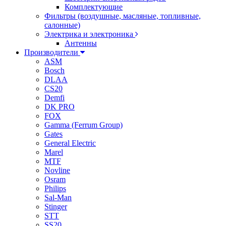
Комплектующие
Фильтры (воздушные, масляные, топливные,
салонные)
Электрика и электроника
Антенны
Производители
ASM
Bosch
DLAA
CS20
Demfi
DK PRO
FOX
Gamma (Ferrum Group)
Gates
General Electric
Marel
MTF
Novline
Osram
Philips
Sal-Man
Stinger
STT
SS20