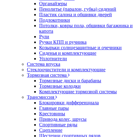
Органайзеры
Пенолитье (паралон, губка) сидений
Пластик салона и обшивки дверей
Подлокотники
Потолки, ковры пола, обшивки багажника и
капота
Рули
Ручки КПП и ручника
Козырьки солнцезащитные и очечники
Сиденья и комплектующие
Уплотнители
Система впуска
Стеклоочистители и комплектующие
Тормозная система
Тормозные диски и барабаны
Тормозные колодки
Комплектующие тормозной системы
Трансмиссия
Блокировки дифференциала
Главные пары
Крестовины
Привода колес, шрусы
Спортивные ряды
Сцепление
Шестерни спортивных рядов