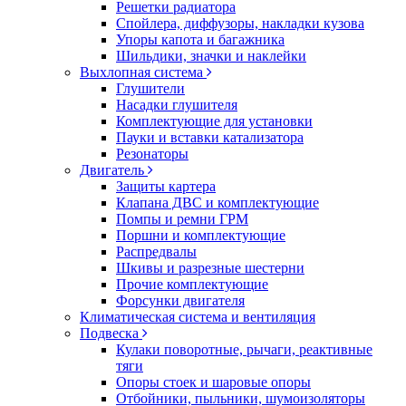
Решетки радиатора
Спойлера, диффузоры, накладки кузова
Упоры капота и багажника
Шильдики, значки и наклейки
Выхлопная система
Глушители
Насадки глушителя
Комплектующие для установки
Пауки и вставки катализатора
Резонаторы
Двигатель
Защиты картера
Клапана ДВС и комплектующие
Помпы и ремни ГРМ
Поршни и комплектующие
Распредвалы
Шкивы и разрезные шестерни
Прочие комплектующие
Форсунки двигателя
Климатическая система и вентиляция
Подвеска
Кулаки поворотные, рычаги, реактивные
тяги
Опоры стоек и шаровые опоры
Отбойники, пыльники, шумоизоляторы