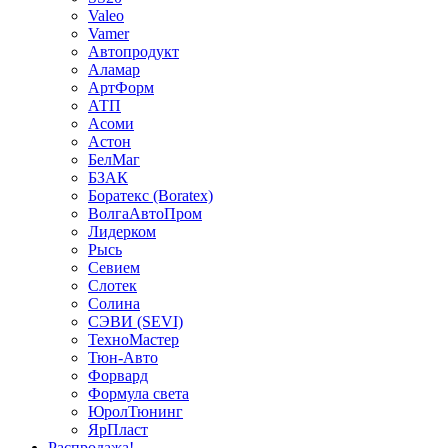
Valeo
Vamer
Автопродукт
Аламар
АртФорм
АТП
Асоми
Астон
БелМаг
БЗАК
Боратекс (Boratex)
ВолгаАвтоПром
Лидерком
Рысь
Севием
Слотек
Солина
СЭВИ (SEVI)
ТехноМастер
Тюн-Авто
Форвард
Формула света
ЮролТюнинг
ЯрПласт
Распродажа!