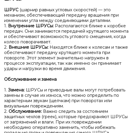
ШРУС
(шарнир равных угловых скоростей) — это
механизм, обеспечивающий передачу вращения при
изменении угла между соединяющими деталями.
1.
Внутренние ШРУСы:
Располагаются ближе к коробке
передач. Они занимаются передачей крутящего момента
и обеспечивают возможность углового смещения, когда
колесо поворачивает.
2.
Внешние ШРУСы:
Находятся ближе к колесам и также
обеспечивают передачу крутящего момента при
повороте. Этот элемент значительно нагружен в
процессе эксплуатации, так как именно он принимает
удары и нагрузки во время движения.
Обслуживание и замена
1.
Замена:
ШРУСы и приводные валы могут потребовать
замены в случае их износа, что можно определить по
характерным звукам (щелчкам) при поворотах или
визуальным повреждениям.
2.
Обслуживание:
Важно следить за состоянием
защитных чехлов (греек), которые предохраняют ШРУСы
от загрязнений и влаги. При их повреждении
необходимо оперативно заменить, чтобы избежать
попадания грязи и повреждения самого ШРУСа.