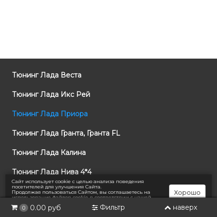
Тюнинг Лада Веста
Тюнинг Лада Икс Рей
Тюнинг Лада Приора
Тюнинг Лада Гранта, Гранта FL
Тюнинг Лада Калина
Тюнинг Лада Нива 4*4
Сайт использует cookie с целью анализа поведения
посетителей для улучшения Сайта.
Тюнинг Шевроле Нива
Хорошо
Продолжая пользоваться Сайтом, вы соглашаетесь на
использование файлов cookie в соответствии с нашей
Политикой конфиденциальности
.
Фильтр
наверх
0.00 руб
0
Тюнинг Лада Ларгус