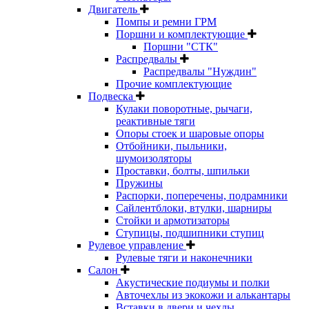
Двигатель
Помпы и ремни ГРМ
Поршни и комплектующие
Поршни "СТК"
Распредвалы
Распредвалы "Нуждин"
Прочие комплектующие
Подвеска
Кулаки поворотные, рычаги,
реактивные тяги
Опоры стоек и шаровые опоры
Отбойники, пыльники,
шумоизоляторы
Проставки, болты, шпильки
Пружины
Распорки, поперечены, подрамники
Сайлентблоки, втулки, шарниры
Стойки и армотизаторы
Ступицы, подшипники ступиц
Рулевое управление
Рулевые тяги и наконечники
Салон
Акустические подиумы и полки
Авточехлы из экокожи и алькантары
Вставки в двери и чехлы