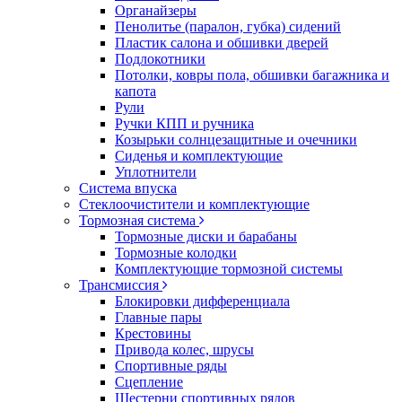
Органайзеры
Пенолитье (паралон, губка) сидений
Пластик салона и обшивки дверей
Подлокотники
Потолки, ковры пола, обшивки багажника и
капота
Рули
Ручки КПП и ручника
Козырьки солнцезащитные и очечники
Сиденья и комплектующие
Уплотнители
Система впуска
Стеклоочистители и комплектующие
Тормозная система
Тормозные диски и барабаны
Тормозные колодки
Комплектующие тормозной системы
Трансмиссия
Блокировки дифференциала
Главные пары
Крестовины
Привода колес, шрусы
Спортивные ряды
Сцепление
Шестерни спортивных рядов