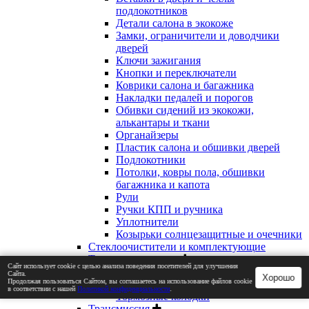
подлокотников
Детали салона в экокоже
Замки, ограничители и доводчики
дверей
Ключи зажигания
Кнопки и переключатели
Коврики салона и багажника
Накладки педалей и порогов
Обивки сидений из экокожи,
алькантары и ткани
Органайзеры
Пластик салона и обшивки дверей
Подлокотники
Потолки, ковры пола, обшивки
багажника и капота
Рули
Ручки КПП и ручника
Уплотнители
Козырьки солнцезащитные и очечники
Стеклоочистители и комплектующие
Тормозная система
Сайт использует cookie с целью анализа поведения посетителей для улучшения
Комплектующие тормозной системы
Сайта.
Хорошо
Продолжая пользоваться Сайтом, вы соглашаетесь на использование файлов cookie
Тормозные диски и барабаны
в соответствии с нашей
Политикой конфиденциальности
.
Тормозные колодки
Трансмиссия