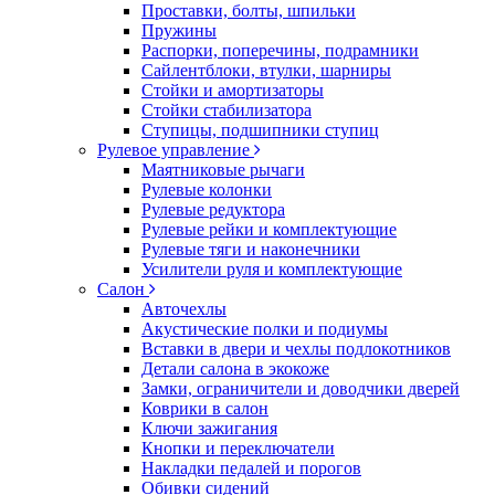
Проставки, болты, шпильки
Пружины
Распорки, поперечины, подрамники
Сайлентблоки, втулки, шарниры
Стойки и амортизаторы
Стойки стабилизатора
Ступицы, подшипники ступиц
Рулевое управление
Маятниковые рычаги
Рулевые колонки
Рулевые редуктора
Рулевые рейки и комплектующие
Рулевые тяги и наконечники
Усилители руля и комплектующие
Салон
Авточехлы
Акустические полки и подиумы
Вставки в двери и чехлы подлокотников
Детали салона в экокоже
Замки, ограничители и доводчики дверей
Коврики в салон
Ключи зажигания
Кнопки и переключатели
Накладки педалей и порогов
Обивки сидений