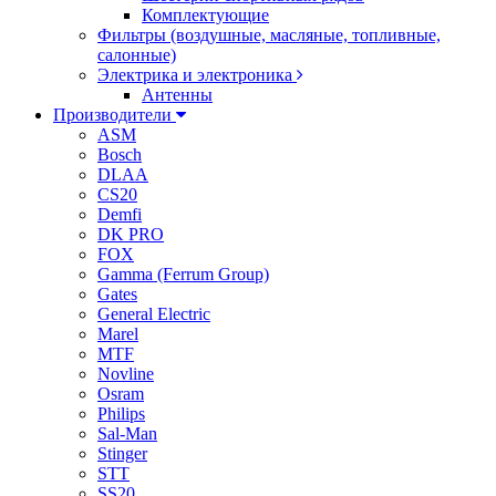
Комплектующие
Фильтры (воздушные, масляные, топливные,
салонные)
Электрика и электроника
Антенны
Производители
ASM
Bosch
DLAA
CS20
Demfi
DK PRO
FOX
Gamma (Ferrum Group)
Gates
General Electric
Marel
MTF
Novline
Osram
Philips
Sal-Man
Stinger
STT
SS20