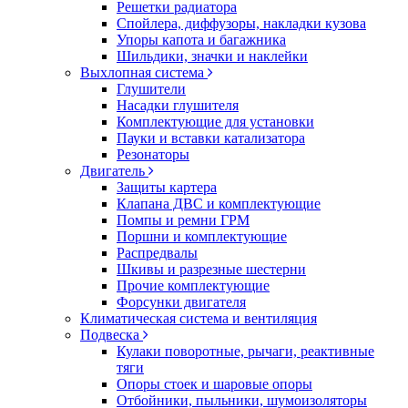
Решетки радиатора
Спойлера, диффузоры, накладки кузова
Упоры капота и багажника
Шильдики, значки и наклейки
Выхлопная система
Глушители
Насадки глушителя
Комплектующие для установки
Пауки и вставки катализатора
Резонаторы
Двигатель
Защиты картера
Клапана ДВС и комплектующие
Помпы и ремни ГРМ
Поршни и комплектующие
Распредвалы
Шкивы и разрезные шестерни
Прочие комплектующие
Форсунки двигателя
Климатическая система и вентиляция
Подвеска
Кулаки поворотные, рычаги, реактивные
тяги
Опоры стоек и шаровые опоры
Отбойники, пыльники, шумоизоляторы