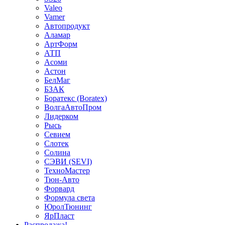
Valeo
Vamer
Автопродукт
Аламар
АртФорм
АТП
Асоми
Астон
БелМаг
БЗАК
Боратекс (Boratex)
ВолгаАвтоПром
Лидерком
Рысь
Севием
Слотек
Солина
СЭВИ (SEVI)
ТехноМастер
Тюн-Авто
Форвард
Формула света
ЮролТюнинг
ЯрПласт
Распродажа!