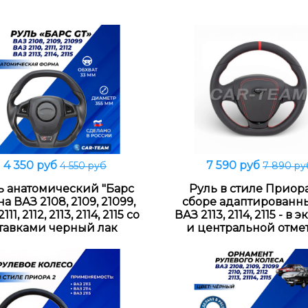
4 350 руб
7 590 руб
4 550 руб
7 890 ру
В корзину
Подробнее
ь анатомический "Барс
Руль в стиле Приора
на ВАЗ 2108, 2109, 21099,
сборе адаптированн
2111, 2112, 2113, 2114, 2115 со
ВАЗ 2113, 2114, 2115 - в 
тавками черный лак
и центральной отме