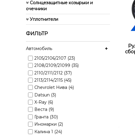
Солнцезащитные козырьки и
очечники
Уплотнители
ФИЛЬТР
Ру
Автомобиль
сбо
2105/2106/2107 (23)
2108/2109/21099 (35)
2110/2111/2112 (37)
2113/2114/2115 (45)
Chevrolet Нива (4)
Datsun (3)
X-Ray (6)
Веста (9)
Гранта (30)
Иномарки (2)
Калина 1 (24)