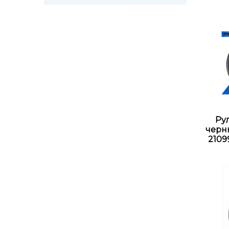
Рул
черны
21099,