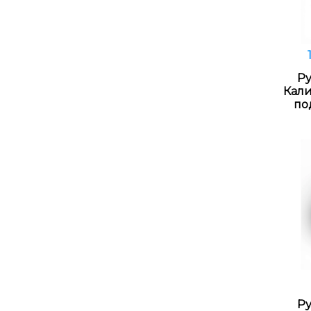
Ру
Кали
по
Ру