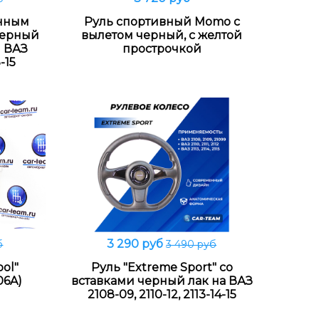
В корзину
енным
Руль спортивный Momo с
черный
вылетом черный, с желтой
й ВАЗ
прострочкой
3-15
3 290 руб
б
3 490 руб
В корзину
ool"
Руль "Extreme Sport" со
06A)
вставками черный лак на ВАЗ
2108-09, 2110-12, 2113-14-15