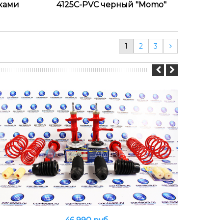
вками
4125С-PVC черный "Momo"
1
2
3