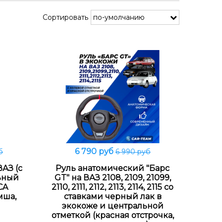
Сортировать
6 790 руб
б
6 990 руб
В корзину
АЗ (с
Руль анатомический "Барс
ьный
GT" на ВАЗ 2108, 2109, 21099,
CA
2110, 2111, 2112, 2113, 2114, 2115 со
мша,
ставками черный лак в
экокоже и центральной
отметкой (красная отстрочка,