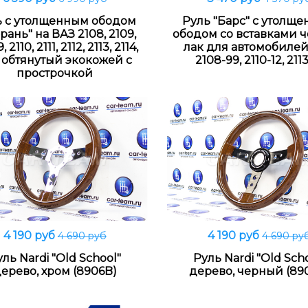
Подробнее
В корзину
ь с утолщенным ободом
Руль "Барс" с утолщ
рань" на ВАЗ 2108, 2109,
ободом со вставками 
 2110, 2111, 2112, 2113, 2114,
лак для автомобиле
5 обтянутый экокожей с
2108-99, 2110-12, 211
прострочкой
4 190 руб
4 190 руб
4 690 руб
4 690 ру
В корзину
В корзину
уль Nardi "Old School"
Руль Nardi "Old Sch
ерево, хром (8906B)
дерево, черный (89