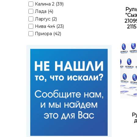
Калина 2 (39)
Рул
Лада (4)
"Сыз
Ларгус (2)
21099,
Нива 4x4 (23)
211
Приора (42)
Р
д