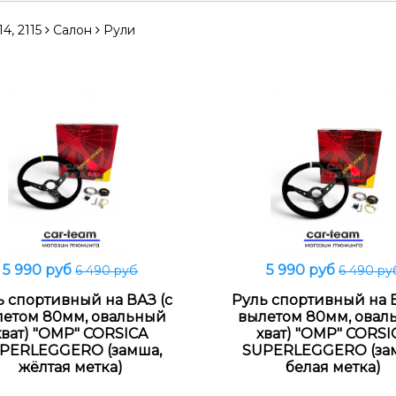
4, 2115
Салон
Рули
5 990 руб
5 990 руб
6 490 руб
6 490 ру
В корзину
В корзину
ь спортивный на ВАЗ (с
Руль спортивный на В
летом 80мм, овальный
вылетом 80мм, овал
хват) "OMP" CORSICA
хват) "OMP" CORSI
PERLEGGERO (замша,
SUPERLEGGERO (за
жёлтая метка)
белая метка)