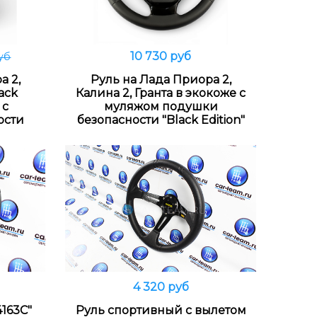
10 730 руб
уб
В корзину
а 2,
Руль на Лада Приора 2,
lack
Калина 2, Гранта в экокоже с
 с
муляжом подушки
ости
безопасности "Black Edition"
4 320 руб
В корзину
4163C"
Руль спортивный с вылетом