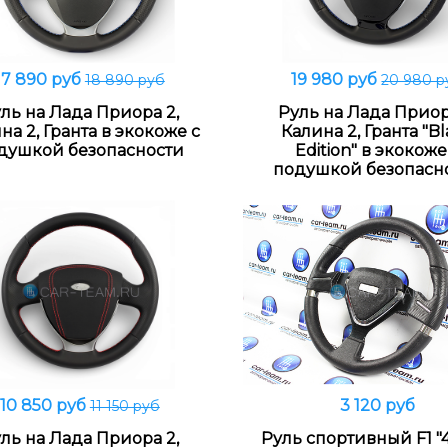
17 890 руб
19 980 руб
18 890 руб
20 980 р
В корзину
В корзину
ль на Лада Приора 2,
Руль на Лада Приор
на 2, Гранта в экокоже с
Калина 2, Гранта "B
душкой безопасности
Edition" в экокоже
подушкой безопасн
10 850 руб
3 120 руб
11 150 руб
В корзину
В корзину
ль на Лада Приора 2,
Руль спортивный F1 "