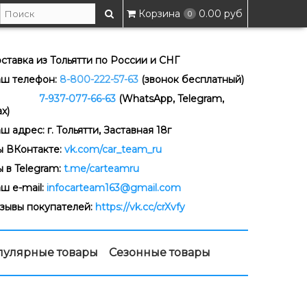
Корзина
0.00 руб
0
ставка из Тольятти по России и СНГ
ш телефон:
8-800-222-57-63
(звонок бесплатный)
-937-077-66-63
(WhatsApp, Telegram,
x)
ш адрес: г. Тольятти, Заставная 18г
 ВКонтакте:
vk.com/car_team_ru
 в Telegram:
t.me/carteamru
ш e-mail:
infocarteam163@gmail.com
зывы покупателей:
https://vk.cc/crXvfy
пулярные товары
Сезонные товары