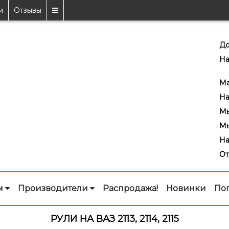
м
Отзывы
До
На
7
Ma
На
Мы
Мы
На
От
м
Производители
Распродажа!
Новинки
По
РУЛИ НА ВАЗ 2113, 2114, 2115