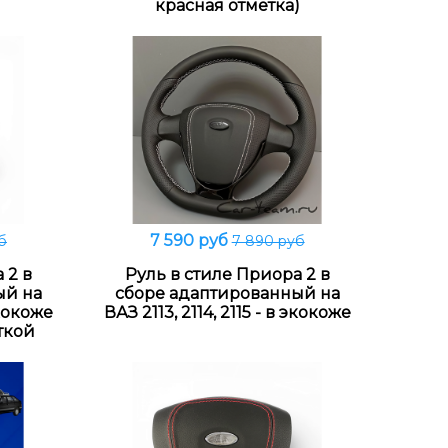
красная отметка)
7 590 руб
б
7 890 руб
Подробнее
 2 в
Руль в стиле Приора 2 в
ый на
сборе адаптированный на
экокоже
ВАЗ 2113, 2114, 2115 - в экокоже
ткой