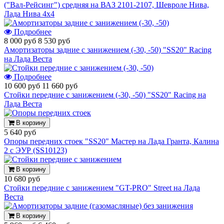
("Вал-Рейсинг") средняя на ВАЗ 2101-2107, Шевроле Нива,
Лада Нива 4х4
Подробнее
8 000 руб
8 530 руб
Амортизаторы задние с занижением (-30, -50) "SS20" Racing
на Лада Веста
Подробнее
10 600 руб
11 660 руб
Стойки передние с занижением (-30, -50) "SS20" Racing на
Лада Веста
В корзину
5 640 руб
Опоры передних стоек "SS20" Мастер на Лада Гранта, Калина
2 с ЭУР (SS10123)
В корзину
10 680 руб
Стойки передние с занижением "GT-PRO" Street на Лада
Веста
В корзину