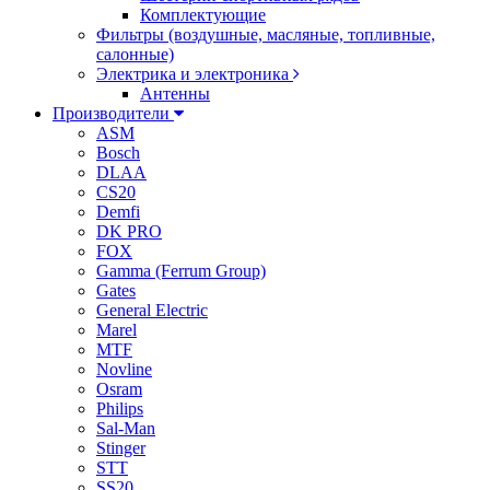
Комплектующие
Фильтры (воздушные, масляные, топливные,
салонные)
Электрика и электроника
Антенны
Производители
ASM
Bosch
DLAA
CS20
Demfi
DK PRO
FOX
Gamma (Ferrum Group)
Gates
General Electric
Marel
MTF
Novline
Osram
Philips
Sal-Man
Stinger
STT
SS20