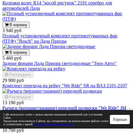
Колпаки колес R14 "косой рисунок" 2191 серебро для
автомобилей Лада
В корзину
3 940 руб
Полный установочный комплект противотуманных фар
(ПТФ) "Bosch" на Лада Приора
В корзину
5 460 руб
Задние фонари Лада Приора светодиодные "Тюн-Авто"
Распродано
29 900 руб
Комплект перехода на рейку "We Ride" SR на ВАЗ 2101-2107
Распродано
13 190 руб
Рычаги (верхние+нижние) передней подвески "We Ride" JM
(от +100 мм до +150 мм) для ВАЗ 2101-2107
Сайт использует cookie с целью анализа поведения посетителей для улучшения
Сайта.
Хорошо
Продолжая пользоваться Сайтом, вы соглашаетесь на использование файлов cookie
Распродано
в соответствии с нашей
Политикой конфиденциальности
.
10 790 руб