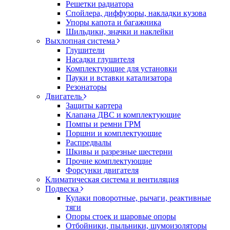
Решетки радиатора
Спойлера, диффузоры, накладки кузова
Упоры капота и багажника
Шильдики, значки и наклейки
Выхлопная система
Глушители
Насадки глушителя
Комплектующие для установки
Пауки и вставки катализатора
Резонаторы
Двигатель
Защиты картера
Клапана ДВС и комплектующие
Помпы и ремни ГРМ
Поршни и комплектующие
Распредвалы
Шкивы и разрезные шестерни
Прочие комплектующие
Форсунки двигателя
Климатическая система и вентиляция
Подвеска
Кулаки поворотные, рычаги, реактивные
тяги
Опоры стоек и шаровые опоры
Отбойники, пыльники, шумоизоляторы