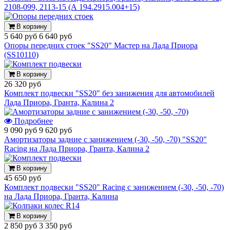
2108-099, 2113-15 (А 194.2915.004+15)
В корзину
5 640 руб
6 640 руб
Опоры передних стоек "SS20" Мастер на Лада Приора
(SS10110)
В корзину
26 320 руб
Комплект подвески "SS20" без занижения для автомобилей
Лада Приора, Гранта, Калина 2
Подробнее
9 090 руб
9 620 руб
Амортизаторы задние с занижением (-30, -50, -70) "SS20"
Racing на Лада Приора, Гранта, Калина 2
В корзину
45 650 руб
Комплект подвески "SS20" Racing с занижением (-30, -50, -70)
на Лада Приора, Гранта, Калина
В корзину
2 850 руб
3 350 руб