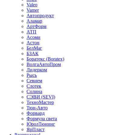
Valeo
Vamer
Автопродукт
Аламар
АртФорм
АТП
Асоми
Астон
БелМаг
БЗАК
Боратекс (Boratex)
ВолгаАвтоПром
Лидерком
Рысь
Севием
Слотек
Солина
СЭВИ (SEVI)
ТехноМастер
Тюн-Авто
Форвард
Формула света
ЮролТюнинг
ЯрПласт
Распродажа!