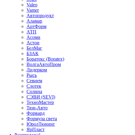
Valeo
Vamer
Автопродукт
Аламар
АртФорм
АТП
Асоми
Астон
БелМаг
БЗАК
Боратекс (Boratex)
ВолгаАвтоПром
Лидерком
Рысь
Севием
Слотек
Солина
СЭВИ (SEVI)
ТехноМастер
Тюн-Авто
Форвард
Формула света
ЮролТюнинг
ЯрПласт
Распродажа!