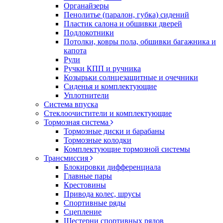
Органайзеры
Пенолитье (паралон, губка) сидений
Пластик салона и обшивки дверей
Подлокотники
Потолки, ковры пола, обшивки багажника и
капота
Рули
Ручки КПП и ручника
Козырьки солнцезащитные и очечники
Сиденья и комплектующие
Уплотнители
Система впуска
Стеклоочистители и комплектующие
Тормозная система
Тормозные диски и барабаны
Тормозные колодки
Комплектующие тормозной системы
Трансмиссия
Блокировки дифференциала
Главные пары
Крестовины
Привода колес, шрусы
Спортивные ряды
Сцепление
Шестерни спортивных рядов