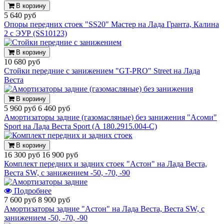
В корзину
5 640 руб
Опоры передних стоек "SS20" Мастер на Лада Гранта, Калина
2 с ЭУР (SS10123)
В корзину
10 680 руб
Стойки передние с занижением "GT-PRO" Street на Лада
Веста
В корзину
5 960 руб
6 460 руб
Амортизаторы задние (газомасляные) без занижения "Асоми"
Sport на Лада Веста Sport (А 180.2915.004-С)
В корзину
16 300 руб
16 900 руб
Комплект передних и задних стоек "Астон" на Лада Веста,
Веста SW, с занижением -50, -70, -90
Подробнее
7 600 руб
8 900 руб
Амортизаторы задние "Астон" на Лада Веста, Веста SW, с
занижением -50, -70, -90