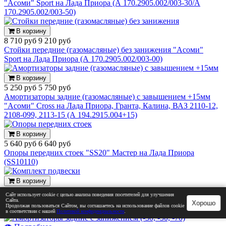
"Асоми" Sport на Лада Приора (А 170.2905.002/003-30/А
170.2905.002/003-50)
В корзину
8 710 руб
9 210 руб
Стойки передние (газомасляные) без занижения "Асоми"
Sport на Лада Приора (А 170.2905.002/003-00)
В корзину
5 250 руб
5 750 руб
Амортизаторы задние (газомасляные) с завышением +15мм
"Асоми" Cross на Лада Приора, Гранта, Калина, ВАЗ 2110-12,
2108-099, 2113-15 (А 194.2915.004+15)
В корзину
5 640 руб
6 640 руб
Опоры передних стоек "SS20" Мастер на Лада Приора
(SS10110)
В корзину
26 320 руб
Сайт использует cookie с целью анализа поведения посетителей для улучшения
Комплект подвески "SS20" без занижения для автомобилей
Сайта.
Хорошо
Продолжая пользоваться Сайтом, вы соглашаетесь на использование файлов cookie
Лада Приора, Гранта, Калина 2
в соответствии с нашей
Политикой конфиденциальности
.