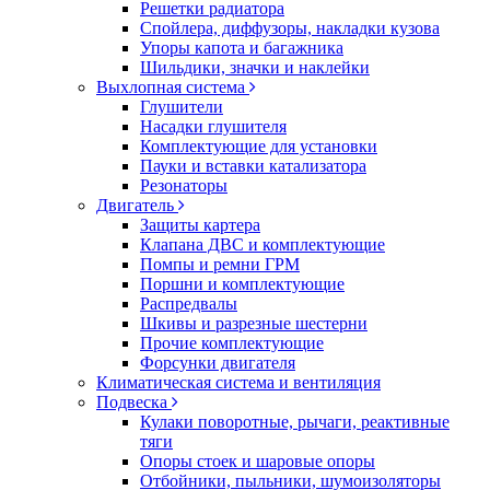
Решетки радиатора
Спойлера, диффузоры, накладки кузова
Упоры капота и багажника
Шильдики, значки и наклейки
Выхлопная система
Глушители
Насадки глушителя
Комплектующие для установки
Пауки и вставки катализатора
Резонаторы
Двигатель
Защиты картера
Клапана ДВС и комплектующие
Помпы и ремни ГРМ
Поршни и комплектующие
Распредвалы
Шкивы и разрезные шестерни
Прочие комплектующие
Форсунки двигателя
Климатическая система и вентиляция
Подвеска
Кулаки поворотные, рычаги, реактивные
тяги
Опоры стоек и шаровые опоры
Отбойники, пыльники, шумоизоляторы