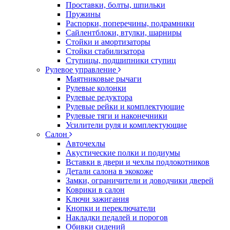
Проставки, болты, шпильки
Пружины
Распорки, поперечины, подрамники
Сайлентблоки, втулки, шарниры
Стойки и амортизаторы
Стойки стабилизатора
Ступицы, подшипники ступиц
Рулевое управление
Маятниковые рычаги
Рулевые колонки
Рулевые редуктора
Рулевые рейки и комплектующие
Рулевые тяги и наконечники
Усилители руля и комплектующие
Салон
Авточехлы
Акустические полки и подиумы
Вставки в двери и чехлы подлокотников
Детали салона в экокоже
Замки, ограничители и доводчики дверей
Коврики в салон
Ключи зажигания
Кнопки и переключатели
Накладки педалей и порогов
Обивки сидений