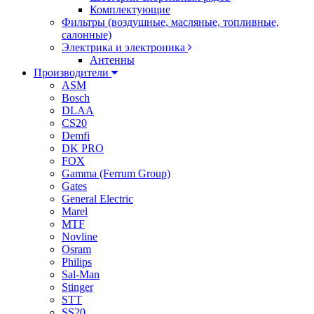
Комплектующие
Фильтры (воздушные, масляные, топливные,
салонные)
Электрика и электроника
Антенны
Производители
ASM
Bosch
DLAA
CS20
Demfi
DK PRO
FOX
Gamma (Ferrum Group)
Gates
General Electric
Marel
MTF
Novline
Osram
Philips
Sal-Man
Stinger
STT
SS20