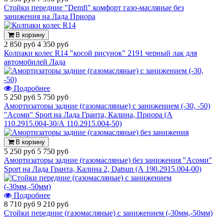
Стойки передние "Demfi" комфорт газо-масляные без
занижения на Лада Приора
В корзину
2 850 руб
4 350 руб
Колпаки колес R14 "косой рисунок" 2191 черный лак для
автомобилей Лада
Подробнее
5 250 руб
5 750 руб
Амортизаторы задние (газомасляные) с занижением (-30, -50)
"Асоми" Sport на Лада Гранта, Калина, Приора (А
110.2915.004-30/А 110.2915.004-50)
В корзину
5 250 руб
5 750 руб
Амортизаторы задние (газомасляные) без занижения "Асоми"
Sport на Лада Гранта, Калина 2, Datsun (А 190.2915.004-00)
Подробнее
8 710 руб
9 210 руб
Стойки передние (газомасляные) с занижением (-30мм,-50мм)