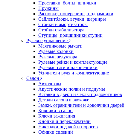
Проставки, болты, шпильки
Пружины
Распорки, поперечины, подрамники
Сайлентблоки, втулки, шарниры
Стойки и амортизаторы
Стойки стабилизатора
Ступицы, подшипники ступиц
Рулевое управление
Маятниковые рычаги
Рулевые колонки
Рулевые редуктора
Рулевые рейки и комплектующие
Рулевые тяги и наконечники
Усилители руля и комплектующие
Салон
Авточехлы
Акустические полки и подиумы
Вставки в двери и чехлы подлокотников
Детали салона в экокоже
Замки, ограничители и доводчики дверей
Коврики в салон
Ключи зажигания
Кнопки и переключатели
Накладки педалей и порогов
Обивки сидений