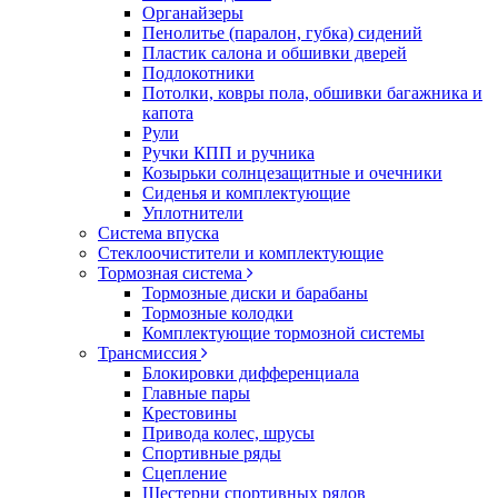
Органайзеры
Пенолитье (паралон, губка) сидений
Пластик салона и обшивки дверей
Подлокотники
Потолки, ковры пола, обшивки багажника и
капота
Рули
Ручки КПП и ручника
Козырьки солнцезащитные и очечники
Сиденья и комплектующие
Уплотнители
Система впуска
Стеклоочистители и комплектующие
Тормозная система
Тормозные диски и барабаны
Тормозные колодки
Комплектующие тормозной системы
Трансмиссия
Блокировки дифференциала
Главные пары
Крестовины
Привода колес, шрусы
Спортивные ряды
Сцепление
Шестерни спортивных рядов