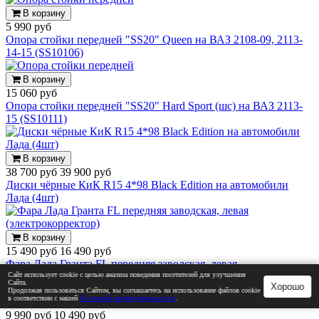
В корзину
5 990 руб
Опора стойки передней "SS20" Queen на ВАЗ 2108-09, 2113-
14-15 (SS10106)
В корзину
15 060 руб
Опора стойки передней "SS20" Hard Sport (шс) на ВАЗ 2113-
15 (SS10111)
В корзину
38 700 руб
39 900 руб
Диски чёрные КиК R15 4*98 Black Edition на автомобили
Лада (4шт)
В корзину
15 490 руб
16 490 руб
Фара Лада Гранта FL передняя заводская, левая
Сайт использует cookie с целью анализа поведения посетителей для улучшения
(электрокорректор)
Сайта.
Хорошо
Продолжая пользоваться Сайтом, вы соглашаетесь на использование файлов cookie
в соответствии с нашей
Политикой конфиденциальности
.
Подробнее
9 990 руб
10 490 руб