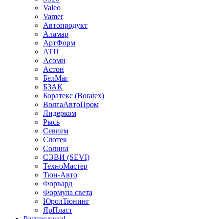
Valeo
Vamer
Автопродукт
Аламар
АртФорм
АТП
Асоми
Астон
БелМаг
БЗАК
Боратекс (Boratex)
ВолгаАвтоПром
Лидерком
Рысь
Севием
Слотек
Солина
СЭВИ (SEVI)
ТехноМастер
Тюн-Авто
Форвард
Формула света
ЮролТюнинг
ЯрПласт
Распродажа!