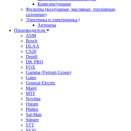
Комплектующие
Фильтры (воздушные, масляные, топливные,
салонные)
Электрика и электроника
Антенны
Производители
ASM
Bosch
DLAA
CS20
Demfi
DK PRO
FOX
Gamma (Ferrum Group)
Gates
General Electric
Marel
MTF
Novline
Osram
Philips
Sal-Man
Stinger
STT
SS20