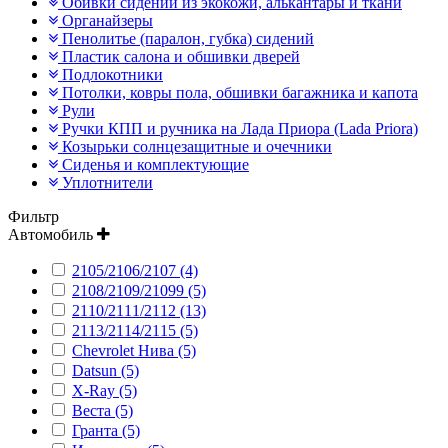
Обивки сидений из экокожи, алькантары и ткани
Органайзеры
Пенолитье (паралон, губка) сидений
Пластик салона и обшивки дверей
Подлокотники
Потолки, ковры пола, обшивки багажника и капота
Рули
Ручки КПП и ручника на Лада Приора (Lada Priora)
Козырьки солнцезащитные и очечники
Сиденья и комплектующие
Уплотнители
Фильтр
Автомобиль
2105/2106/2107 (4)
2108/2109/21099 (5)
2110/2111/2112 (13)
2113/2114/2115 (5)
Chevrolet Нива (5)
Datsun (5)
X-Ray (5)
Веста (5)
Гранта (5)