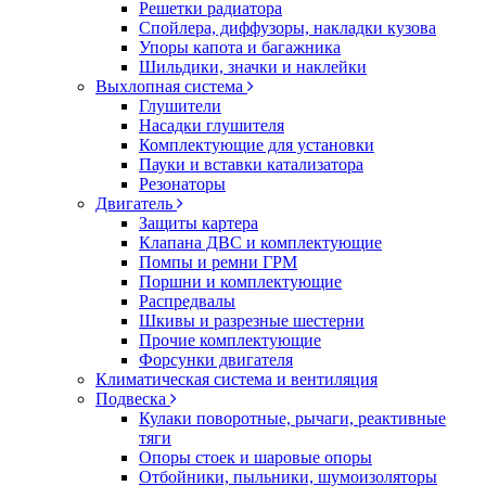
Решетки радиатора
Спойлера, диффузоры, накладки кузова
Упоры капота и багажника
Шильдики, значки и наклейки
Выхлопная система
Глушители
Насадки глушителя
Комплектующие для установки
Пауки и вставки катализатора
Резонаторы
Двигатель
Защиты картера
Клапана ДВС и комплектующие
Помпы и ремни ГРМ
Поршни и комплектующие
Распредвалы
Шкивы и разрезные шестерни
Прочие комплектующие
Форсунки двигателя
Климатическая система и вентиляция
Подвеска
Кулаки поворотные, рычаги, реактивные
тяги
Опоры стоек и шаровые опоры
Отбойники, пыльники, шумоизоляторы