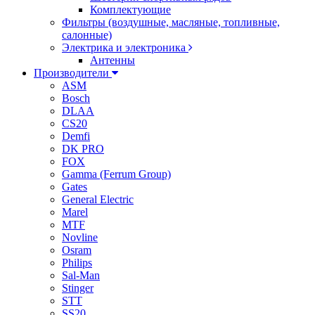
Комплектующие
Фильтры (воздушные, масляные, топливные,
салонные)
Электрика и электроника
Антенны
Производители
ASM
Bosch
DLAA
CS20
Demfi
DK PRO
FOX
Gamma (Ferrum Group)
Gates
General Electric
Marel
MTF
Novline
Osram
Philips
Sal-Man
Stinger
STT
SS20