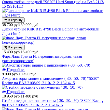
Опора стойки передней "SS20" Hard Sport (шс) на ВАЗ 2113-
15 (SS10111)
В корзину
38 700 руб
39 900 руб
Диски чёрные КиК R15 4*98 Black Edition на автомобили
Лада (4шт)
В корзину
15 490 руб
16 490 руб
Фара Лада Гранта FL передняя заводская, левая
(электрокорректор)
Подробнее
9 990 руб
10 490 руб
Амортизаторы задние с занижением (-30, -50, -70) "SS20"
Racing на ВАЗ 2108-09, 2110-12, 2113-14-15
Подробнее
10 950 руб
11 480 руб
Стойки передние с занижением (-30, -50, -70) "SS20" Racing
на ВАЗ 2108-09, 2110-12, 2113-14-15