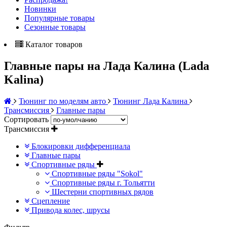
Новинки
Популярные товары
Сезонные товары
Каталог товаров
Главные пары на Лада Калина (Lada
Kalina)
Тюнинг по моделям авто
Тюнинг Лада Калина
Трансмиссия
Главные пары
Сортировать
Трансмиссия
Блокировки дифференциала
Главные пары
Спортивные ряды
Спортивные ряды "Sokol"
Спортивные ряды г. Тольятти
Шестерни спортивных рядов
Сцепление
Привода колес, шрусы