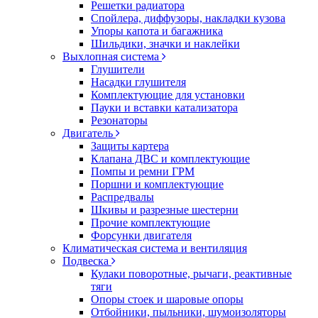
Решетки радиатора
Спойлера, диффузоры, накладки кузова
Упоры капота и багажника
Шильдики, значки и наклейки
Выхлопная система
Глушители
Насадки глушителя
Комплектующие для установки
Пауки и вставки катализатора
Резонаторы
Двигатель
Защиты картера
Клапана ДВС и комплектующие
Помпы и ремни ГРМ
Поршни и комплектующие
Распредвалы
Шкивы и разрезные шестерни
Прочие комплектующие
Форсунки двигателя
Климатическая система и вентиляция
Подвеска
Кулаки поворотные, рычаги, реактивные
тяги
Опоры стоек и шаровые опоры
Отбойники, пыльники, шумоизоляторы