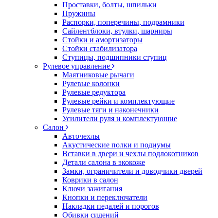
Проставки, болты, шпильки
Пружины
Распорки, поперечины, подрамники
Сайлентблоки, втулки, шарниры
Стойки и амортизаторы
Стойки стабилизатора
Ступицы, подшипники ступиц
Рулевое управление
Маятниковые рычаги
Рулевые колонки
Рулевые редуктора
Рулевые рейки и комплектующие
Рулевые тяги и наконечники
Усилители руля и комплектующие
Салон
Авточехлы
Акустические полки и подиумы
Вставки в двери и чехлы подлокотников
Детали салона в экокоже
Замки, ограничители и доводчики дверей
Коврики в салон
Ключи зажигания
Кнопки и переключатели
Накладки педалей и порогов
Обивки сидений