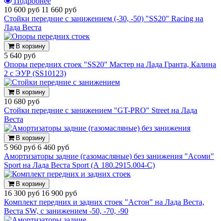
Подробнее
10 600 руб
11 660 руб
Стойки передние с занижением (-30, -50) "SS20" Racing на
Лада Веста
В корзину
5 640 руб
Опоры передних стоек "SS20" Мастер на Лада Гранта, Калина
2 с ЭУР (SS10123)
В корзину
10 680 руб
Стойки передние с занижением "GT-PRO" Street на Лада
Веста
В корзину
5 960 руб
6 460 руб
Амортизаторы задние (газомасляные) без занижения "Асоми"
Sport на Лада Веста Sport (А 180.2915.004-С)
В корзину
16 300 руб
16 900 руб
Комплект передних и задних стоек "Астон" на Лада Веста,
Веста SW, с занижением -50, -70, -90