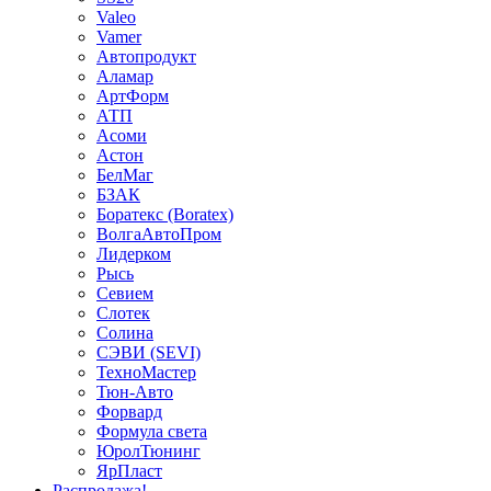
Valeo
Vamer
Автопродукт
Аламар
АртФорм
АТП
Асоми
Астон
БелМаг
БЗАК
Боратекс (Boratex)
ВолгаАвтоПром
Лидерком
Рысь
Севием
Слотек
Солина
СЭВИ (SEVI)
ТехноМастер
Тюн-Авто
Форвард
Формула света
ЮролТюнинг
ЯрПласт
Распродажа!