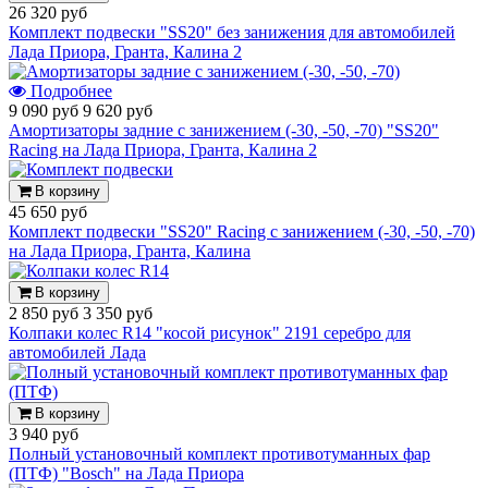
26 320 руб
Комплект подвески "SS20" без занижения для автомобилей
Лада Приора, Гранта, Калина 2
Подробнее
9 090 руб
9 620 руб
Амортизаторы задние с занижением (-30, -50, -70) "SS20"
Racing на Лада Приора, Гранта, Калина 2
В корзину
45 650 руб
Комплект подвески "SS20" Racing с занижением (-30, -50, -70)
на Лада Приора, Гранта, Калина
В корзину
2 850 руб
3 350 руб
Колпаки колес R14 "косой рисунок" 2191 серебро для
автомобилей Лада
В корзину
3 940 руб
Полный установочный комплект противотуманных фар
(ПТФ) "Bosch" на Лада Приора