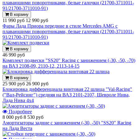
В корзину
11 990 руб
12 990 руб
Фары Лада Приора передние в стиле Mercedes AMG с
плавающими поворотниками, белые галочки (21700-3711011-
91/21700-3711010-91)
В корзину
46 990 руб
Комплект подвески "SS20" Racing с занижением (-30, -50, -70)
на ВАЗ 2108-09, 2110-12, 2113-14-15
В корзину
25 900 руб
26 900 руб
Блокировка дифференциала винтовая 22 шлица "Val-Racing"
("Вал-Рейсинг") средняя на ВАЗ 2101-2107, Шевроле Нива,
Лада Нива 4х4
Подробнее
8 000 руб
8 530 руб
Амортизаторы задние с занижением (-30, -50) "SS20" Racing
на Лада Веста