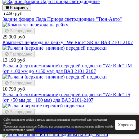
В корзину
5 460 руб
Задние фонари Лада Приора светодиодные "Тюн-Авто"
Распродано
29 900 руб
Комплект перехода на рейку "We Ride" SR на ВАЗ 2101-2107
Распродано
13 190 руб
Рычаги (верхние+нижние) передней подвески "We Ride" JM
(от +100 мм до +150 мм) для ВАЗ 2101-2107
Распродано
10 790 руб
Рычаги (верхние+нижние) передней подвески "We Ride" JS
(от +50 мм до +100 мм) для ВАЗ 2101-2107
Распродано
5 880 руб
Сайт использует cookie с целью анализа поведения посетителей для улучшения
Рычаги верхние передней подвески "We Ride" JL
Сайта.
Хорошо
Продолжая пользоваться Сайтом, вы соглашаетесь на использование файлов cookie
Красноярский выворот на ВАЗ 2101-2107
в соответствии с нашей
Политикой конфиденциальности
.