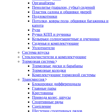
Органайзеры
Пенолитье (паралон, губка) сидений
Пластик салона и обшивки дверей
Подлокотники
Потолки, ковры пола, обшивки багажника и
капота
Рули
Ручки КПП и ручника
Козырьки солнцезащитные и очечники
Сиденья и комплектующие
Уплотнители
Система впуска
Стеклоочистители и комплектующие
Тормозная система
Тормозные диски и барабаны
Тормозные колодки
Комплектующие тормозной системы
Трансмиссия
Блокировки дифференциала
Главные пары
Крестовины
Привода колес, шрусы
Спортивные ряды
Сцепление
Шестерни спортивных рядов