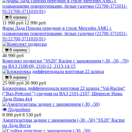
В корзину
11 990 руб
12 990 руб
Фары Лада Приора передние в стиле Mercedes AMG с
плавающими поворотниками, белые галочки (21700-3711011-
91/21700-3711010-91)
В корзину
46 990 руб
Комплект подвески "SS20" Racing с занижением (-30, -50, -70)
на ВАЗ 2108-09, 2110-12, 2113-14-15
В корзину
25 900 руб
26 900 руб
Блокировка дифференциала винтовая 22 шлица "Val-Racing"
("Вал-Рейсинг") средняя на ВАЗ 2101-2107, Шевроле Нива,
Лада Нива 4х4
Подробнее
8 000 руб
8 530 руб
Амортизаторы задние с занижением (-30, -50) "SS20" Racing
на Лада Веста