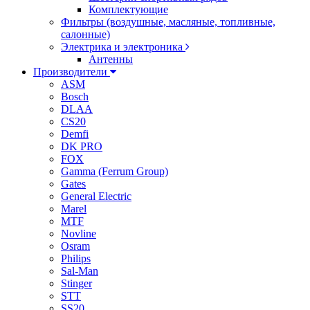
Комплектующие
Фильтры (воздушные, масляные, топливные,
салонные)
Электрика и электроника
Антенны
Производители
ASM
Bosch
DLAA
CS20
Demfi
DK PRO
FOX
Gamma (Ferrum Group)
Gates
General Electric
Marel
MTF
Novline
Osram
Philips
Sal-Man
Stinger
STT
SS20