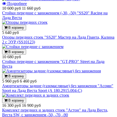
Подробнее
10 600 руб
11 660 руб
Стойки передние с занижением (-30, -50) "SS20" Racing на
Лада Веста
В корзину
5 640 руб
Опоры передних стоек "SS20" Мастер на Лада Гранта, Калина
2 с ЭУР (SS10123)
В корзину
10 680 руб
Стойки передние с занижением "GT-PRO" Street на Лада
Веста
В корзину
5 960 руб
6 460 руб
Амортизаторы задние (газомасляные) без занижения "Асоми"
Sport на Лада Веста Sport (А 180.2915.004-С)
В корзину
16 300 руб
16 900 руб
Комплект передних и задних стоек "Астон" на Лада Веста,
Веста SW, с занижением -50, -70, -90