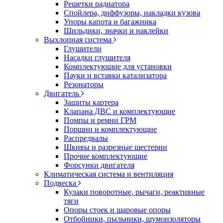
Решетки радиатора
Спойлера, диффузоры, накладки кузова
Упоры капота и багажника
Шильдики, значки и наклейки
Выхлопная система
Глушители
Насадки глушителя
Комплектующие для установки
Пауки и вставки катализатора
Резонаторы
Двигатель
Защиты картера
Клапана ДВС и комплектующие
Помпы и ремни ГРМ
Поршни и комплектующие
Распредвалы
Шкивы и разрезные шестерни
Прочие комплектующие
Форсунки двигателя
Климатическая система и вентиляция
Подвеска
Кулаки поворотные, рычаги, реактивные
тяги
Опоры стоек и шаровые опоры
Отбойники, пыльники, шумоизоляторы