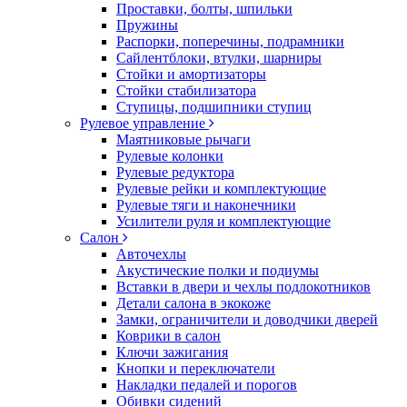
Проставки, болты, шпильки
Пружины
Распорки, поперечины, подрамники
Сайлентблоки, втулки, шарниры
Стойки и амортизаторы
Стойки стабилизатора
Ступицы, подшипники ступиц
Рулевое управление
Маятниковые рычаги
Рулевые колонки
Рулевые редуктора
Рулевые рейки и комплектующие
Рулевые тяги и наконечники
Усилители руля и комплектующие
Салон
Авточехлы
Акустические полки и подиумы
Вставки в двери и чехлы подлокотников
Детали салона в экокоже
Замки, ограничители и доводчики дверей
Коврики в салон
Ключи зажигания
Кнопки и переключатели
Накладки педалей и порогов
Обивки сидений