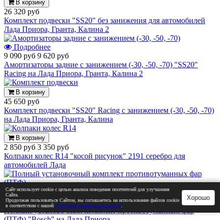
В корзину
26 320 руб
Комплект подвески "SS20" без занижения для автомобилей
Лада Приора, Гранта, Калина 2
Подробнее
9 090 руб
9 620 руб
Амортизаторы задние с занижением (-30, -50, -70) "SS20"
Racing на Лада Приора, Гранта, Калина 2
В корзину
45 650 руб
Комплект подвески "SS20" Racing с занижением (-30, -50, -70)
на Лада Приора, Гранта, Калина
В корзину
2 850 руб
3 350 руб
Колпаки колес R14 "косой рисунок" 2191 серебро для
автомобилей Лада
Сайт использует cookie с целью анализа поведения посетителей для улучшения
В корзину
Сайта.
Хорошо
3 940 руб
Продолжая пользоваться Сайтом, вы соглашаетесь на использование файлов cookie
в соответствии с нашей
Политикой конфиденциальности
.
Полный установочный комплект противотуманных фар
(ПТФ) "Bosch" на Лада Приора