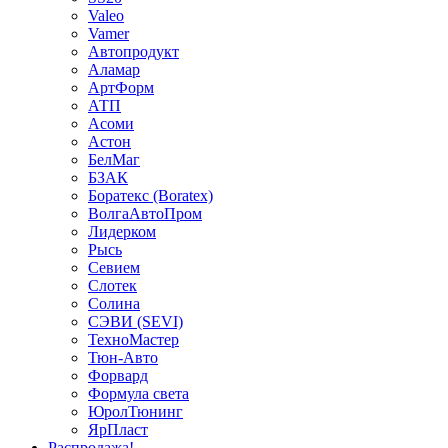
Valeo
Vamer
Автопродукт
Аламар
АртФорм
АТП
Асоми
Астон
БелМаг
БЗАК
Боратекс (Boratex)
ВолгаАвтоПром
Лидерком
Рысь
Севием
Слотек
Солина
СЭВИ (SEVI)
ТехноМастер
Тюн-Авто
Форвард
Формула света
ЮролТюнинг
ЯрПласт
Распродажа!