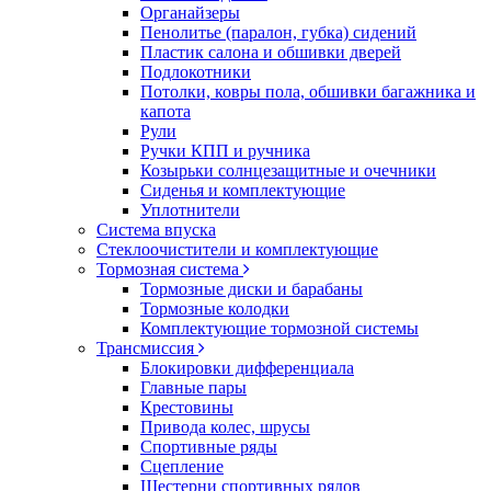
Органайзеры
Пенолитье (паралон, губка) сидений
Пластик салона и обшивки дверей
Подлокотники
Потолки, ковры пола, обшивки багажника и
капота
Рули
Ручки КПП и ручника
Козырьки солнцезащитные и очечники
Сиденья и комплектующие
Уплотнители
Система впуска
Стеклоочистители и комплектующие
Тормозная система
Тормозные диски и барабаны
Тормозные колодки
Комплектующие тормозной системы
Трансмиссия
Блокировки дифференциала
Главные пары
Крестовины
Привода колес, шрусы
Спортивные ряды
Сцепление
Шестерни спортивных рядов