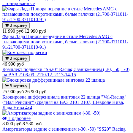
- тонированные
В корзину
11 990 руб
12 990 руб
Фары Лада Приора передние в стиле Mercedes AMG с
плавающими поворотниками, белые галочки (21700-3711011-
91/21700-3711010-91)
В корзину
46 990 руб
Комплект подвески "SS20" Racing с занижением (-30, -50, -70)
на ВАЗ 2108-09, 2110-12, 2113-14-15
В корзину
25 900 руб
26 900 руб
Блокировка дифференциала винтовая 22 шлица "Val-Racing"
("Вал-Рейсинг") средняя на ВАЗ 2101-2107, Шевроле Нива,
Лада Нива 4х4
Подробнее
8 000 руб
8 530 руб
Амортизаторы задние с занижением (-30, -50) "SS20" Racing