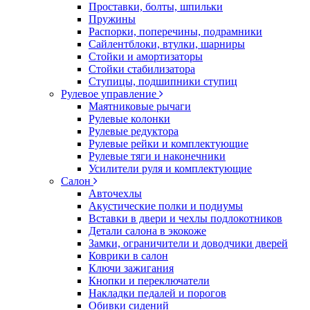
Проставки, болты, шпильки
Пружины
Распорки, поперечины, подрамники
Сайлентблоки, втулки, шарниры
Стойки и амортизаторы
Стойки стабилизатора
Ступицы, подшипники ступиц
Рулевое управление
Маятниковые рычаги
Рулевые колонки
Рулевые редуктора
Рулевые рейки и комплектующие
Рулевые тяги и наконечники
Усилители руля и комплектующие
Салон
Авточехлы
Акустические полки и подиумы
Вставки в двери и чехлы подлокотников
Детали салона в экокоже
Замки, ограничители и доводчики дверей
Коврики в салон
Ключи зажигания
Кнопки и переключатели
Накладки педалей и порогов
Обивки сидений