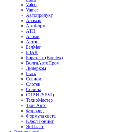
Valeo
Vamer
Автопродукт
Аламар
АртФорм
АТП
Асоми
Астон
БелМаг
БЗАК
Боратекс (Boratex)
ВолгаАвтоПром
Лидерком
Рысь
Севием
Слотек
Солина
СЭВИ (SEVI)
ТехноМастер
Тюн-Авто
Форвард
Формула света
ЮролТюнинг
ЯрПласт
Распродажа!