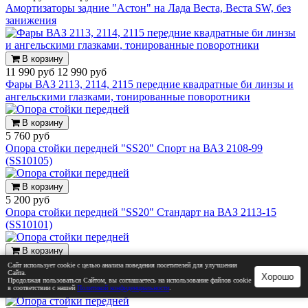
Амортизаторы задние "Астон" на Лада Веста, Веста SW, без
занижения
В корзину
11 990 руб
12 990 руб
Фары ВАЗ 2113, 2114, 2115 передние квадратные би линзы и
ангельскими глазками, тонированные поворотники
В корзину
5 760 руб
Опора стойки передней "SS20" Спорт на ВАЗ 2108-99
(SS10105)
В корзину
5 200 руб
Опора стойки передней "SS20" Стандарт на ВАЗ 2113-15
(SS10101)
В корзину
5 990 руб
Сайт использует cookie с целью анализа поведения посетителей для улучшения
Сайта.
Опора стойки передней "SS20" Queen на ВАЗ 2108-09, 2113-
Хорошо
Продолжая пользоваться Сайтом, вы соглашаетесь на использование файлов cookie
14-15 (SS10106)
в соответствии с нашей
Политикой конфиденциальности
.