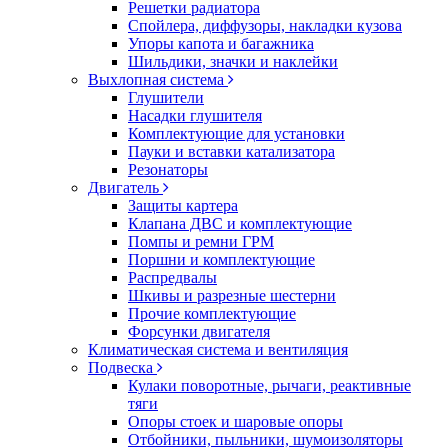
Решетки радиатора
Спойлера, диффузоры, накладки кузова
Упоры капота и багажника
Шильдики, значки и наклейки
Выхлопная система
Глушители
Насадки глушителя
Комплектующие для установки
Пауки и вставки катализатора
Резонаторы
Двигатель
Защиты картера
Клапана ДВС и комплектующие
Помпы и ремни ГРМ
Поршни и комплектующие
Распредвалы
Шкивы и разрезные шестерни
Прочие комплектующие
Форсунки двигателя
Климатическая система и вентиляция
Подвеска
Кулаки поворотные, рычаги, реактивные
тяги
Опоры стоек и шаровые опоры
Отбойники, пыльники, шумоизоляторы