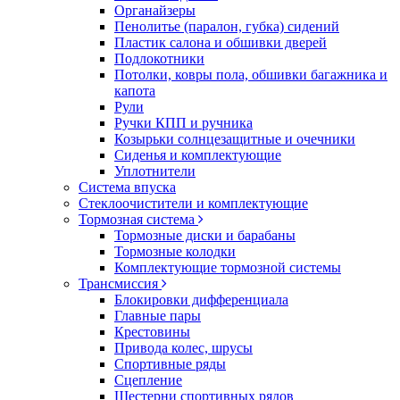
Органайзеры
Пенолитье (паралон, губка) сидений
Пластик салона и обшивки дверей
Подлокотники
Потолки, ковры пола, обшивки багажника и
капота
Рули
Ручки КПП и ручника
Козырьки солнцезащитные и очечники
Сиденья и комплектующие
Уплотнители
Система впуска
Стеклоочистители и комплектующие
Тормозная система
Тормозные диски и барабаны
Тормозные колодки
Комплектующие тормозной системы
Трансмиссия
Блокировки дифференциала
Главные пары
Крестовины
Привода колес, шрусы
Спортивные ряды
Сцепление
Шестерни спортивных рядов