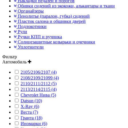
Накладки педалей и порогов
Обивки сидений из экокожи, алькантары и ткани
Органайзеры
Пенолитье (паралон, губка) сидений
Пластик салона и обшивки дверей
Подлокотники
Рули
Ручки КПП и ручника
Солнцезащитные козырьки и очечники
Уплотнители
Фильтр
Автомобиль
2105/2106/2107 (4)
2108/2109/21099 (4)
2110/2111/2112 (5)
2113/2114/2115 (4)
Chevrolet Нива (5)
Datsun (10)
X-Ray (6)
Веста (7)
Гранта (18)
Иномарки (6)