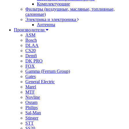
Комплектующие
Фильтры (воздушные, масляные, топливные,
салонные)
Электрика и электроника
Антенны
Производители
ASM
Bosch
DLAA
CS20
Demfi
DK PRO
FOX
Gamma (Ferrum Group)
Gates
General Electric
Marel
MTF
Novline
Osram
Philips
Sal-Man
Stinger
STT
SS20