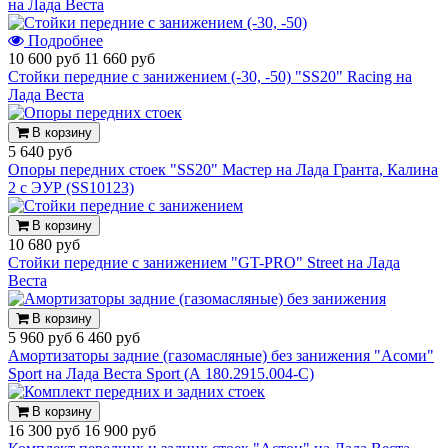
на Лада Веста
Подробнее
10 600 руб
11 660 руб
Стойки передние с занижением (-30, -50) "SS20" Racing на
Лада Веста
В корзину
5 640 руб
Опоры передних стоек "SS20" Мастер на Лада Гранта, Калина
2 с ЭУР (SS10123)
В корзину
10 680 руб
Стойки передние с занижением "GT-PRO" Street на Лада
Веста
В корзину
5 960 руб
6 460 руб
Амортизаторы задние (газомасляные) без занижения "Асоми"
Sport на Лада Веста Sport (А 180.2915.004-С)
В корзину
16 300 руб
16 900 руб