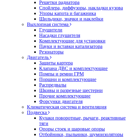
Решетки радиатора
Спойлера, диффузоры, накладки кузова
Упоры капота и багажника
Шильдики, значки и наклейки
Выхлопная система
Глушители
Насадки глушителя
Комплектующие для установки
Пауки и вставки катализатора
Резонаторы
Двигатель
Защиты картера
Клапана ДВС и комплектующие
Помпы и ремни ГРМ
Поршни и комплектующие
Распредвалы
Шкивы и разрезные шестерни
Прочие комплектующие
Форсунки двигателя
Климатическая система и вентиляция
Подвеска
Кулаки поворотные, рычаги, реактивные
тяги
Опоры стоек и шаровые опоры
Отбойники, пыльники, шумоизоляторы