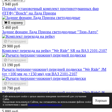
3 940 руб
Полный установочный комплект противотуманных фар
(ПТФ) "Bosch" на Лада Приора
В корзину
5 460 руб
Задние фонари Лада Приора светодиодные "Тюн-Авто"
Распродано
29 900 руб
Комплект перехода на рейку "We Ride" SR на ВАЗ 2101-2107
Распродано
13 190 руб
Рычаги (верхние+нижние) передней подвески "We Ride" JM
(от +100 мм до +150 мм) для ВАЗ 2101-2107
Распродано
10 790 руб
Рычаги (верхние+нижние) передней подвески "We Ride" JS
(от +50 мм до +100 мм) для ВАЗ 2101-2107
Сайт использует cookie с целью анализа поведения посетителей для улучшения
Сайта.
Хорошо
Продолжая пользоваться Сайтом, вы соглашаетесь на использование файлов cookie
в соответствии с нашей
Политикой конфиденциальности
.
Распродано
5 880 руб