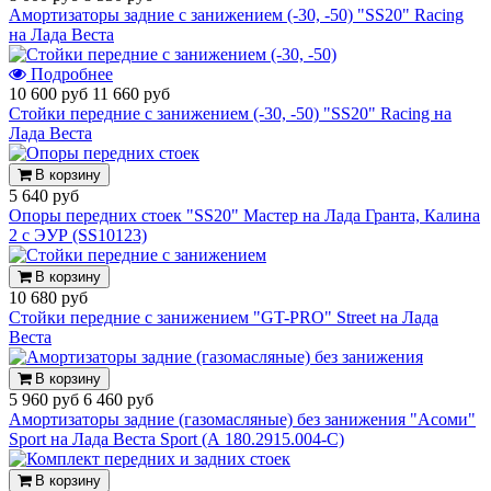
Амортизаторы задние с занижением (-30, -50) "SS20" Racing
на Лада Веста
Подробнее
10 600 руб
11 660 руб
Стойки передние с занижением (-30, -50) "SS20" Racing на
Лада Веста
В корзину
5 640 руб
Опоры передних стоек "SS20" Мастер на Лада Гранта, Калина
2 с ЭУР (SS10123)
В корзину
10 680 руб
Стойки передние с занижением "GT-PRO" Street на Лада
Веста
В корзину
5 960 руб
6 460 руб
Амортизаторы задние (газомасляные) без занижения "Асоми"
Sport на Лада Веста Sport (А 180.2915.004-С)
В корзину