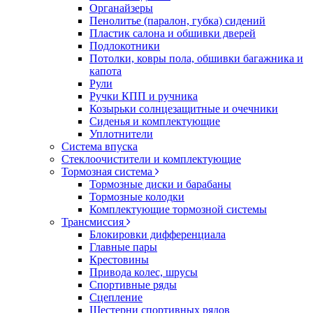
Органайзеры
Пенолитье (паралон, губка) сидений
Пластик салона и обшивки дверей
Подлокотники
Потолки, ковры пола, обшивки багажника и
капота
Рули
Ручки КПП и ручника
Козырьки солнцезащитные и очечники
Сиденья и комплектующие
Уплотнители
Система впуска
Стеклоочистители и комплектующие
Тормозная система
Тормозные диски и барабаны
Тормозные колодки
Комплектующие тормозной системы
Трансмиссия
Блокировки дифференциала
Главные пары
Крестовины
Привода колес, шрусы
Спортивные ряды
Сцепление
Шестерни спортивных рядов