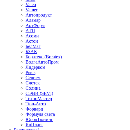
Valeo
Vamer
Автопродукт
Аламар
АртФорм
АТП
Асоми
Астон
БелМаг
БЗАК
Боратекс (Boratex)
ВолгаАвтоПром
Лидерком
Рысь
Севием
Слотек
Солина
СЭВИ (SEVI)
ТехноМастер
Тюн-Авто
Форвард
Формула света
ЮролТюнинг
ЯрПласт
Распродажа!