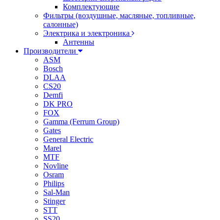
Комплектующие
Фильтры (воздушные, масляные, топливные,
салонные)
Электрика и электроника
Антенны
Производители
ASM
Bosch
DLAA
CS20
Demfi
DK PRO
FOX
Gamma (Ferrum Group)
Gates
General Electric
Marel
MTF
Novline
Osram
Philips
Sal-Man
Stinger
STT
SS20