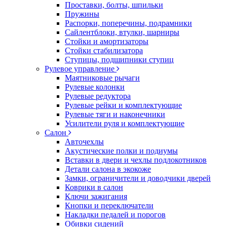
Проставки, болты, шпильки
Пружины
Распорки, поперечины, подрамники
Сайлентблоки, втулки, шарниры
Стойки и амортизаторы
Стойки стабилизатора
Ступицы, подшипники ступиц
Рулевое управление
Маятниковые рычаги
Рулевые колонки
Рулевые редуктора
Рулевые рейки и комплектующие
Рулевые тяги и наконечники
Усилители руля и комплектующие
Салон
Авточехлы
Акустические полки и подиумы
Вставки в двери и чехлы подлокотников
Детали салона в экокоже
Замки, ограничители и доводчики дверей
Коврики в салон
Ключи зажигания
Кнопки и переключатели
Накладки педалей и порогов
Обивки сидений