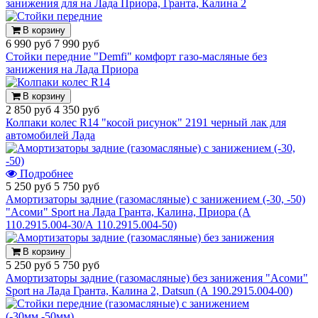
занижения для на Лада Приора, Гранта, Калина 2
В корзину
6 990 руб
7 990 руб
Стойки передние "Demfi" комфорт газо-масляные без
занижения на Лада Приора
В корзину
2 850 руб
4 350 руб
Колпаки колес R14 "косой рисунок" 2191 черный лак для
автомобилей Лада
Подробнее
5 250 руб
5 750 руб
Амортизаторы задние (газомасляные) с занижением (-30, -50)
"Асоми" Sport на Лада Гранта, Калина, Приора (А
110.2915.004-30/А 110.2915.004-50)
В корзину
5 250 руб
5 750 руб
Амортизаторы задние (газомасляные) без занижения "Асоми"
Sport на Лада Гранта, Калина 2, Datsun (А 190.2915.004-00)