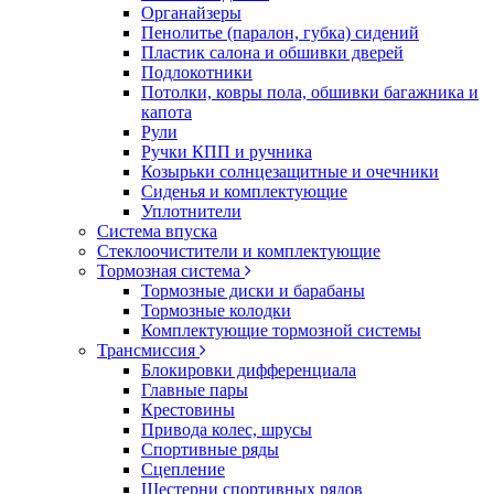
Органайзеры
Пенолитье (паралон, губка) сидений
Пластик салона и обшивки дверей
Подлокотники
Потолки, ковры пола, обшивки багажника и
капота
Рули
Ручки КПП и ручника
Козырьки солнцезащитные и очечники
Сиденья и комплектующие
Уплотнители
Система впуска
Стеклоочистители и комплектующие
Тормозная система
Тормозные диски и барабаны
Тормозные колодки
Комплектующие тормозной системы
Трансмиссия
Блокировки дифференциала
Главные пары
Крестовины
Привода колес, шрусы
Спортивные ряды
Сцепление
Шестерни спортивных рядов