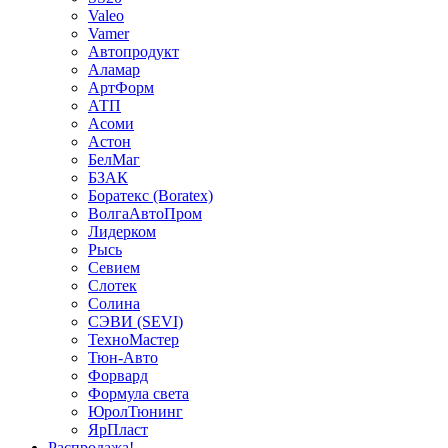
Valeo
Vamer
Автопродукт
Аламар
АртФорм
АТП
Асоми
Астон
БелМаг
БЗАК
Боратекс (Boratex)
ВолгаАвтоПром
Лидерком
Рысь
Севием
Слотек
Солина
СЭВИ (SEVI)
ТехноМастер
Тюн-Авто
Форвард
Формула света
ЮролТюнинг
ЯрПласт
Распродажа!