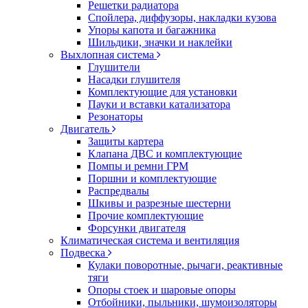
Решетки радиатора
Спойлера, диффузоры, накладки кузова
Упоры капота и багажника
Шильдики, значки и наклейки
Выхлопная система
Глушители
Насадки глушителя
Комплектующие для установки
Пауки и вставки катализатора
Резонаторы
Двигатель
Защиты картера
Клапана ДВС и комплектующие
Помпы и ремни ГРМ
Поршни и комплектующие
Распредвалы
Шкивы и разрезные шестерни
Прочие комплектующие
Форсунки двигателя
Климатическая система и вентиляция
Подвеска
Кулаки поворотные, рычаги, реактивные
тяги
Опоры стоек и шаровые опоры
Отбойники, пыльники, шумоизоляторы