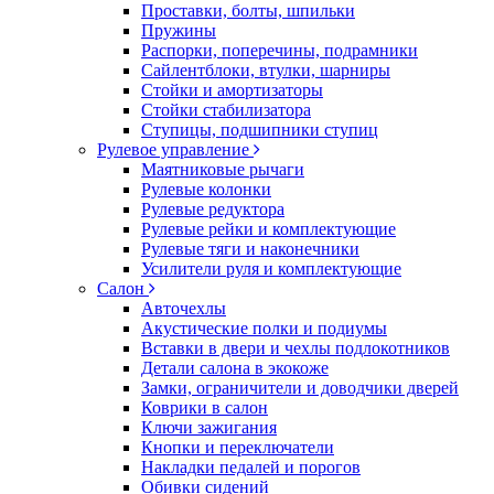
Проставки, болты, шпильки
Пружины
Распорки, поперечины, подрамники
Сайлентблоки, втулки, шарниры
Стойки и амортизаторы
Стойки стабилизатора
Ступицы, подшипники ступиц
Рулевое управление
Маятниковые рычаги
Рулевые колонки
Рулевые редуктора
Рулевые рейки и комплектующие
Рулевые тяги и наконечники
Усилители руля и комплектующие
Салон
Авточехлы
Акустические полки и подиумы
Вставки в двери и чехлы подлокотников
Детали салона в экокоже
Замки, ограничители и доводчики дверей
Коврики в салон
Ключи зажигания
Кнопки и переключатели
Накладки педалей и порогов
Обивки сидений