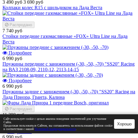
3 490 руб
3 690 руб
Колпаки колес R15 с шильдиком на Лада Веста
Распродано
7 740 руб
Стойки передние газомаслянные «FOX» Ultra Line на Лада
Веста
Подробнее
6 990 руб
Пружины передние с занижением (-30, -50, -70) "SS20" Racing
на ВАЗ 2108-09, 2110-12, 2113-14-15
Подробнее
6 990 руб
Пружины задние с занижением (-30, -50, -70) "SS20" Racing на
Лада Приора, Гранта, Калина
Распродано
11 390 руб
Сайт использует cookie с целью анализа поведения посетителей для улучшения
Фары Лада Приора 1 передние Bosch, оригинал
Сайта.
Хорошо
Продолжая пользоваться Сайтом, вы соглашаетесь на использование файлов cookie
в соответствии с нашей
Политикой конфиденциальности
.
Подробнее
6 990 руб