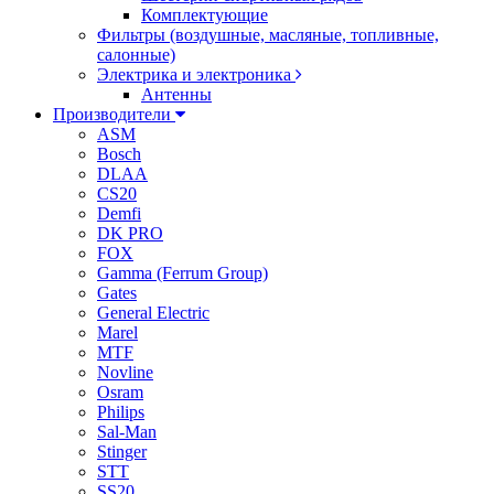
Комплектующие
Фильтры (воздушные, масляные, топливные,
салонные)
Электрика и электроника
Антенны
Производители
ASM
Bosch
DLAA
CS20
Demfi
DK PRO
FOX
Gamma (Ferrum Group)
Gates
General Electric
Marel
MTF
Novline
Osram
Philips
Sal-Man
Stinger
STT
SS20