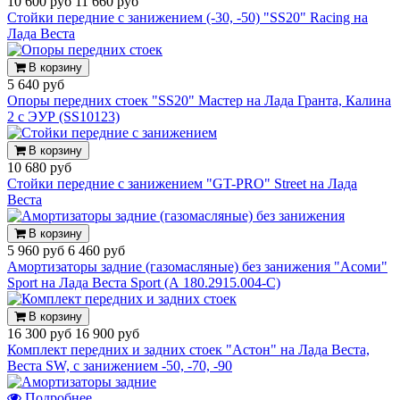
10 600 руб
11 660 руб
Стойки передние с занижением (-30, -50) "SS20" Racing на
Лада Веста
В корзину
5 640 руб
Опоры передних стоек "SS20" Мастер на Лада Гранта, Калина
2 с ЭУР (SS10123)
В корзину
10 680 руб
Стойки передние с занижением "GT-PRO" Street на Лада
Веста
В корзину
5 960 руб
6 460 руб
Амортизаторы задние (газомасляные) без занижения "Асоми"
Sport на Лада Веста Sport (А 180.2915.004-С)
В корзину
16 300 руб
16 900 руб
Комплект передних и задних стоек "Астон" на Лада Веста,
Веста SW, с занижением -50, -70, -90
Подробнее