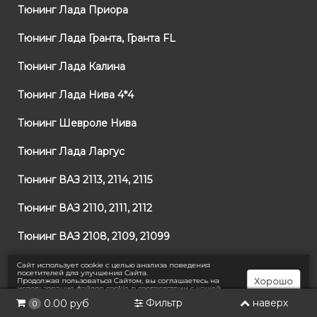
Тюнинг Лада Приора
Тюнинг Лада Гранта, Гранта FL
Тюнинг Лада Калина
Тюнинг Лада Нива 4*4
Тюнинг Шевроле Нива
Тюнинг Лада Ларгус
Тюнинг ВАЗ 2113, 2114, 2115
Тюнинг ВАЗ 2110, 2111, 2112
Тюнинг ВАЗ 2108, 2109, 21099
Тюнинг ВАЗ 2101, 2105, 2106, 2107
Сайт использует cookie с целью анализа поведения
посетителей для улучшения Сайта.
Хорошо
Продолжая пользоваться Сайтом, вы соглашаетесь на
использование файлов cookie в соответствии с нашей
Тюнинг на Иномарки
Политикой конфиденциальности
.
Фильтр
наверх
0.00 руб
0