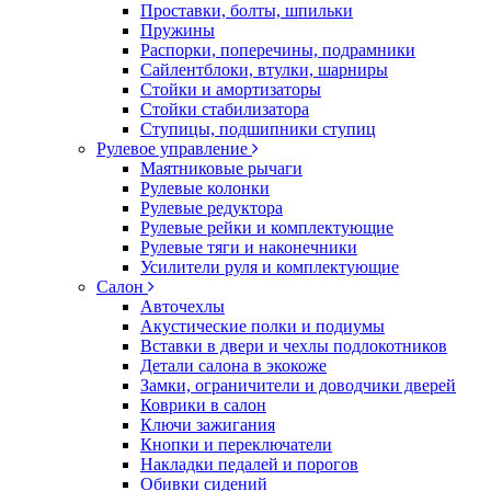
Проставки, болты, шпильки
Пружины
Распорки, поперечины, подрамники
Сайлентблоки, втулки, шарниры
Стойки и амортизаторы
Стойки стабилизатора
Ступицы, подшипники ступиц
Рулевое управление
Маятниковые рычаги
Рулевые колонки
Рулевые редуктора
Рулевые рейки и комплектующие
Рулевые тяги и наконечники
Усилители руля и комплектующие
Салон
Авточехлы
Акустические полки и подиумы
Вставки в двери и чехлы подлокотников
Детали салона в экокоже
Замки, ограничители и доводчики дверей
Коврики в салон
Ключи зажигания
Кнопки и переключатели
Накладки педалей и порогов
Обивки сидений