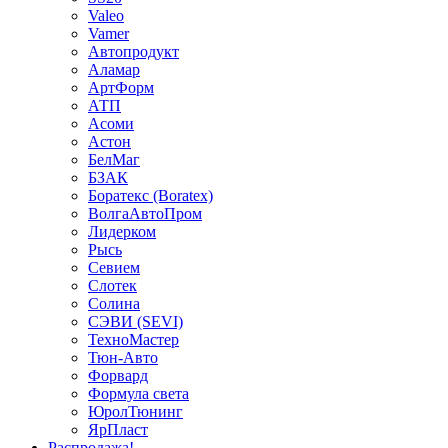
Valeo
Vamer
Автопродукт
Аламар
АртФорм
АТП
Асоми
Астон
БелМаг
БЗАК
Боратекс (Boratex)
ВолгаАвтоПром
Лидерком
Рысь
Севием
Слотек
Солина
СЭВИ (SEVI)
ТехноМастер
Тюн-Авто
Форвард
Формула света
ЮролТюнинг
ЯрПласт
Распродажа!