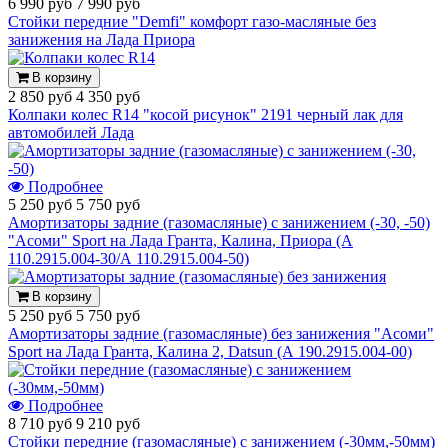
6 990 руб
7 990 руб
Стойки передние "Demfi" комфорт газо-масляные без
занижения на Лада Приора
В корзину
2 850 руб
4 350 руб
Колпаки колес R14 "косой рисунок" 2191 черный лак для
автомобилей Лада
Подробнее
5 250 руб
5 750 руб
Амортизаторы задние (газомасляные) с занижением (-30, -50)
"Асоми" Sport на Лада Гранта, Калина, Приора (А
110.2915.004-30/А 110.2915.004-50)
В корзину
5 250 руб
5 750 руб
Амортизаторы задние (газомасляные) без занижения "Асоми"
Sport на Лада Гранта, Калина 2, Datsun (А 190.2915.004-00)
Подробнее
8 710 руб
9 210 руб
Стойки передние (газомасляные) с занижением (-30мм,-50мм)