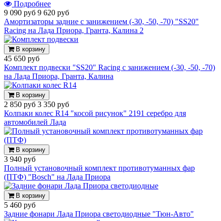
Подробнее
9 090 руб
9 620 руб
Амортизаторы задние с занижением (-30, -50, -70) "SS20"
Racing на Лада Приора, Гранта, Калина 2
В корзину
45 650 руб
Комплект подвески "SS20" Racing с занижением (-30, -50, -70)
на Лада Приора, Гранта, Калина
В корзину
2 850 руб
3 350 руб
Колпаки колес R14 "косой рисунок" 2191 серебро для
автомобилей Лада
В корзину
3 940 руб
Полный установочный комплект противотуманных фар
(ПТФ) "Bosch" на Лада Приора
В корзину
5 460 руб
Задние фонари Лада Приора светодиодные "Тюн-Авто"