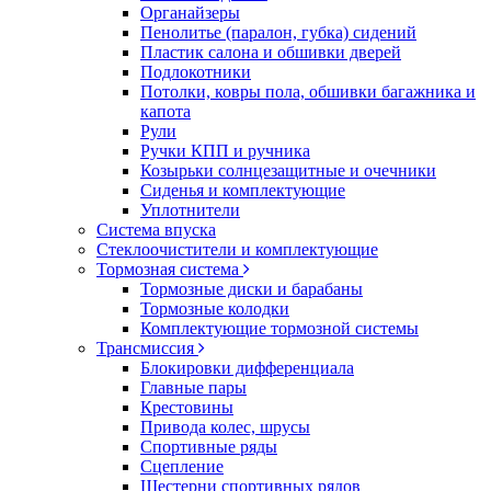
Органайзеры
Пенолитье (паралон, губка) сидений
Пластик салона и обшивки дверей
Подлокотники
Потолки, ковры пола, обшивки багажника и
капота
Рули
Ручки КПП и ручника
Козырьки солнцезащитные и очечники
Сиденья и комплектующие
Уплотнители
Система впуска
Стеклоочистители и комплектующие
Тормозная система
Тормозные диски и барабаны
Тормозные колодки
Комплектующие тормозной системы
Трансмиссия
Блокировки дифференциала
Главные пары
Крестовины
Привода колес, шрусы
Спортивные ряды
Сцепление
Шестерни спортивных рядов