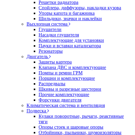
Решетки радиатора
Спойлера, диффузоры, накладки кузова
Упоры капота и багажника
Шильдики, значки и наклейки
Выхлопная система
Глушители
Насадки глушителя
Комплектующие для установки
Пауки и вставки катализатора
Резонаторы
Двигатель
Защиты картера
Клапана ДВС и комплектующие
Помпы и ремни ГРМ
Поршни и комплектующие
Распредвалы
Шкивы и разрезные шестерни
Прочие комплектующие
Форсунки двигателя
Климатическая система и вентиляция
Подвеска
Кулаки поворотные, рычаги, реактивные
тяги
Опоры стоек и шаровые опоры
Отбойники, пыльники, шумоизоляторы