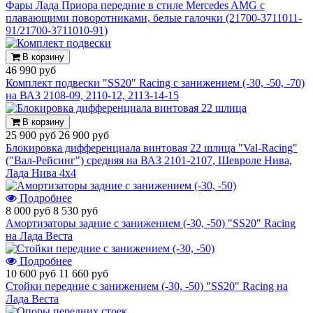
Фары Лада Приора передние в стиле Mercedes AMG с
плавающими поворотниками, белые галочки (21700-3711011-
91/21700-3711010-91)
В корзину
46 990 руб
Комплект подвески "SS20" Racing с занижением (-30, -50, -70)
на ВАЗ 2108-09, 2110-12, 2113-14-15
В корзину
25 900 руб
26 900 руб
Блокировка дифференциала винтовая 22 шлица "Val-Racing"
("Вал-Рейсинг") средняя на ВАЗ 2101-2107, Шевроле Нива,
Лада Нива 4х4
Подробнее
8 000 руб
8 530 руб
Амортизаторы задние с занижением (-30, -50) "SS20" Racing
на Лада Веста
Подробнее
10 600 руб
11 660 руб
Стойки передние с занижением (-30, -50) "SS20" Racing на
Лада Веста