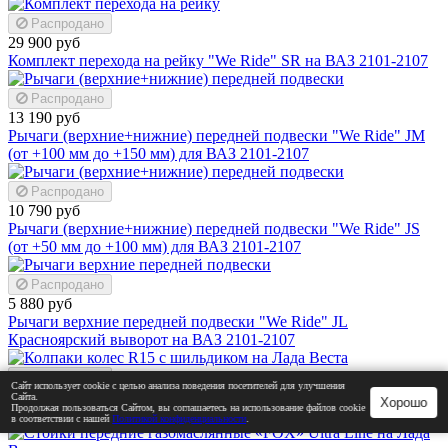
Распродано
29 900 руб
Комплект перехода на рейку "We Ride" SR на ВАЗ 2101-2107
Распродано
13 190 руб
Рычаги (верхние+нижние) передней подвески "We Ride" JM
(от +100 мм до +150 мм) для ВАЗ 2101-2107
Распродано
10 790 руб
Рычаги (верхние+нижние) передней подвески "We Ride" JS
(от +50 мм до +100 мм) для ВАЗ 2101-2107
Распродано
5 880 руб
Рычаги верхние передней подвески "We Ride" JL
Красноярский выворот на ВАЗ 2101-2107
Распродано
Сайт использует cookie с целью анализа поведения посетителей для улучшения
3 490 руб
3 690 руб
Сайта.
Хорошо
Продолжая пользоваться Сайтом, вы соглашаетесь на использование файлов cookie
Колпаки колес R15 с шильдиком на Лада Веста
в соответствии с нашей
Политикой конфиденциальности
.