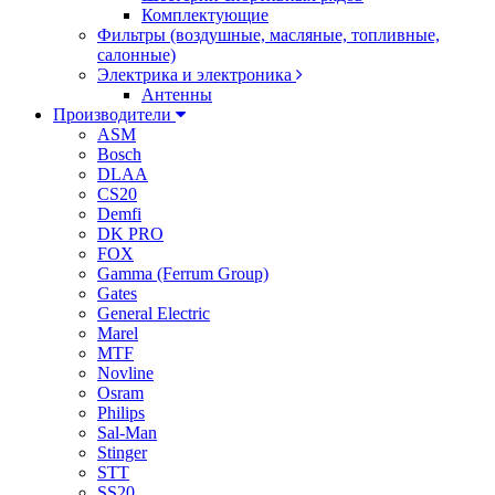
Комплектующие
Фильтры (воздушные, масляные, топливные,
салонные)
Электрика и электроника
Антенны
Производители
ASM
Bosch
DLAA
CS20
Demfi
DK PRO
FOX
Gamma (Ferrum Group)
Gates
General Electric
Marel
MTF
Novline
Osram
Philips
Sal-Man
Stinger
STT
SS20