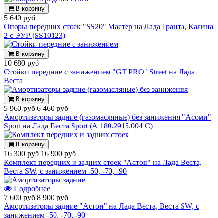
В корзину
5 640 руб
Опоры передних стоек "SS20" Мастер на Лада Гранта, Калина
2 с ЭУР (SS10123)
В корзину
10 680 руб
Стойки передние с занижением "GT-PRO" Street на Лада
Веста
В корзину
5 960 руб
6 460 руб
Амортизаторы задние (газомасляные) без занижения "Асоми"
Sport на Лада Веста Sport (А 180.2915.004-С)
В корзину
16 300 руб
16 900 руб
Комплект передних и задних стоек "Астон" на Лада Веста,
Веста SW, с занижением -50, -70, -90
Подробнее
7 600 руб
8 900 руб
Амортизаторы задние "Астон" на Лада Веста, Веста SW, с
занижением -50, -70, -90