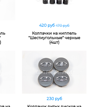
420 руб
470 руб
Распродано
ель
Колпачки на ниппель
"
"Шестиугольные" черные
)
(4шт)
230 руб
Распродано
ов на
Колпачок литых дисков на