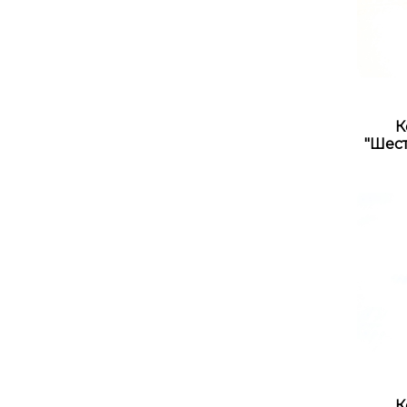
К
"Шес
К