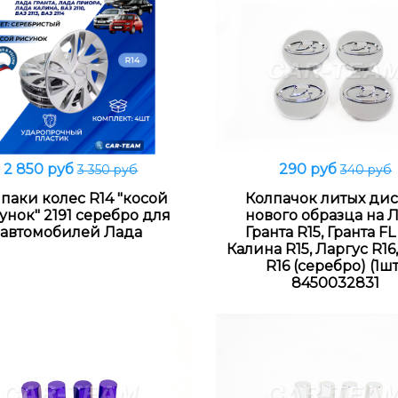
2 850 руб
290 руб
3 350 руб
340 руб
В корзину
Распродано
паки колес R14 "косой
Колпачок литых ди
унок" 2191 серебро для
нового образца на 
автомобилей Лада
Гранта R15, Гранта FL 
Калина R15, Ларгус R16
R16 (серебро) (1шт
8450032831