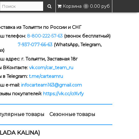
Корзина
0.00 руб
0
ставка из Тольятти по России и СНГ
ш телефон:
8-800-222-57-63
(звонок бесплатный)
-937-077-66-63
(WhatsApp, Telegram,
x)
ш адрес: г. Тольятти, Заставная 18г
 ВКонтакте:
vk.com/car_team_ru
 в Telegram:
t.me/carteamru
ш e-mail:
infocarteam163@gmail.com
зывы покупателей:
https://vk.cc/crXvfy
пулярные товары
Сезонные товары
LADA KALINA)