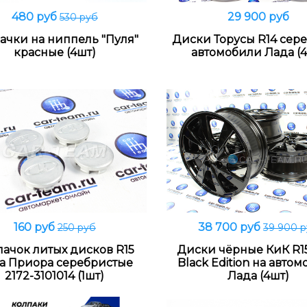
480 руб
29 900 руб
530 руб
В корзину
В корзину
ачки на ниппель "Пуля"
Диски Торусы R14 сере
красные (4шт)
автомобили Лада (4
160 руб
38 700 руб
250 руб
39 900 
В корзину
В корзину
пачок литых дисков R15
Диски чёрные КиК R1
а Приора серебристые
Black Edition на авто
2172-3101014 (1шт)
Лада (4шт)