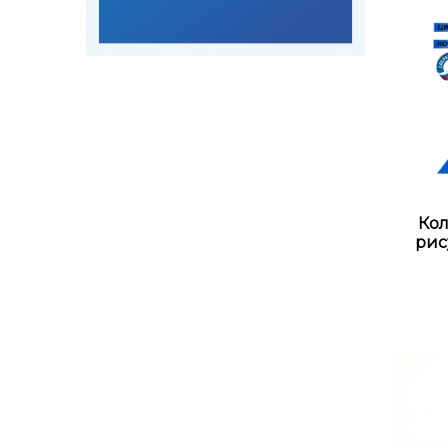
Кол
рис