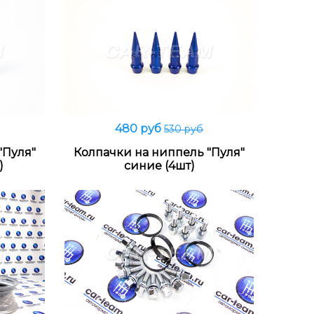
480 руб
530 руб
В корзину
"Пуля"
Колпачки на ниппель "Пуля"
)
синие (4шт)