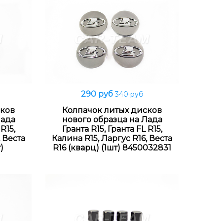
290 руб
340 руб
Распродано
сков
Колпачок литых дисков
Лада
нового образца на Лада
R15,
Гранта R15, Гранта FL R15,
, Веста
Калина R15, Ларгус R16, Веста
)
R16 (кварц) (1шт) 8450032831