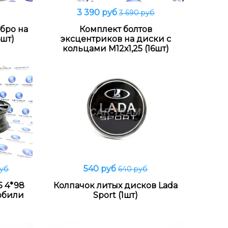
3 390 руб
3 690 руб
В корзину
бро на
Комплект болтов
шт)
эксцентриков на диски с
кольцами М12х1,25 (16шт)
540 руб
руб
640 руб
В корзину
5 4*98
Колпачок литых дисков Lada
мобили
Sport (1шт)