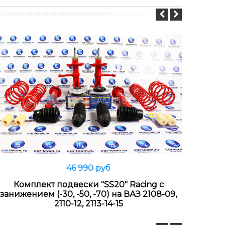
46 990 руб
В корзину
Комплект подвески "SS20" Racing с
Бло
занижением (-30, -50, -70) на ВАЗ 2108-09,
22 
2110-12, 2113-14-15
средн