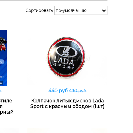
Сортировать
440 руб
б
490 руб
В корзину
стиле
Колпачок литых дисков Lada
ля
Sport с красным ободом (1шт)
ерный