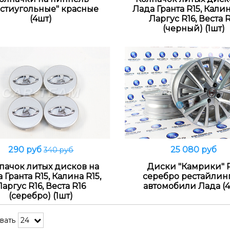
стиугольные" красные
Лада Гранта R15, Калина
(4шт)
Ларгус R16, Веста 
(черный) (1шт)
290 руб
25 080 руб
340 руб
Распродано
Распродано
пачок литых дисков на
Диски "Камрики" 
 Гранта R15, Калина R15,
серебро рестайлин
Ларгус R16, Веста R16
автомобили Лада (4
(серебро) (1шт)
вать