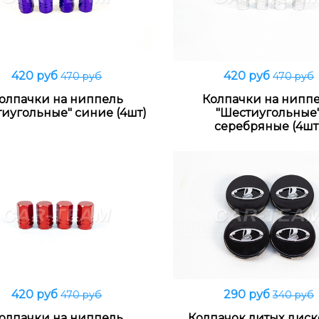
420 руб
420 руб
470 руб
470 руб
Распродано
Распродано
олпачки на ниппель
Колпачки на нипп
тиугольные" синие (4шт)
"Шестиугольные
серебряные (4шт
420 руб
290 руб
470 руб
340 руб
Распродано
Распродано
олпачки на ниппель
Колпачок литых диск