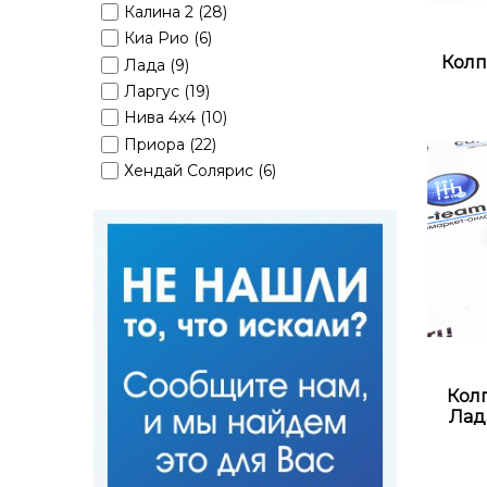
Калина 2 (28)
Киа Рио (6)
Колп
Лада (9)
Ларгус (19)
Нива 4x4 (10)
Приора (22)
Хендай Солярис (6)
Кол
Лад