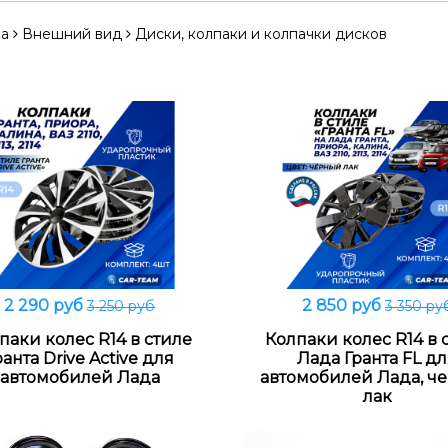
на
Внешний вид
Диски, колпаки и колпачки дисков
2 290 руб
2 850 руб
3 250 руб
3 350 ру
В корзину
В корзину
паки колес R14 в стиле
Колпаки колес R14 в 
ранта Drive Active для
Лада Гранта FL д
автомобилей Лада
автомобилей Лада, ч
лак