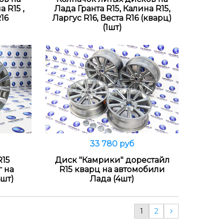
 R15 ,
Лада Гранта R15, Калина R15,
R16
Ларгус R16, Веста R16 (кварц)
(1шт)
33 780 руб
Распродано
R15
Диск "Камрики" дорестайл
г на
R15 кварц на автомобили
шт)
Лада (4шт)
1
2