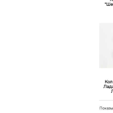
"Ше
Кол
Лада
Показы