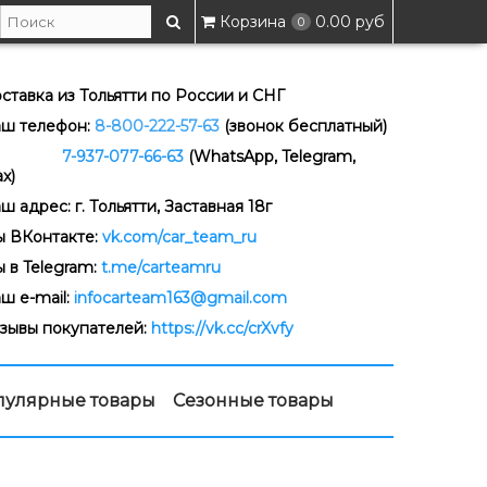
Корзина
0.00 руб
0
ставка из Тольятти по России и СНГ
ш телефон:
8-800-222-57-63
(звонок бесплатный)
-937-077-66-63
(WhatsApp, Telegram,
x)
ш адрес: г. Тольятти, Заставная 18г
 ВКонтакте:
vk.com/car_team_ru
 в Telegram:
t.me/carteamru
ш e-mail:
infocarteam163@gmail.com
зывы покупателей:
https://vk.cc/crXvfy
пулярные товары
Сезонные товары