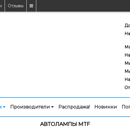
м
Отзывы
До
На
7
Ma
На
Мы
Мы
На
От
м
Производители
Распродажа!
Новинки
По
АВТОЛАМПЫ MTF