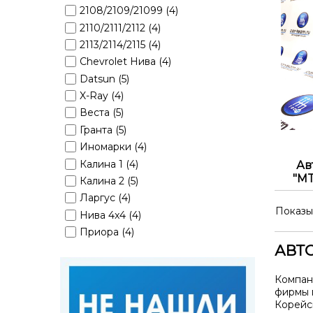
2108/2109/21099 (4)
2110/2111/2112 (4)
2113/2114/2115 (4)
Chevrolet Нива (4)
Datsun (5)
X-Ray (4)
Веста (5)
Гранта (5)
Иномарки (4)
Калина 1 (4)
Ав
"MT
Калина 2 (5)
Ларгус (4)
Показы
Нива 4x4 (4)
Приора (4)
АВТ
Компан
фирмы 
Корейс