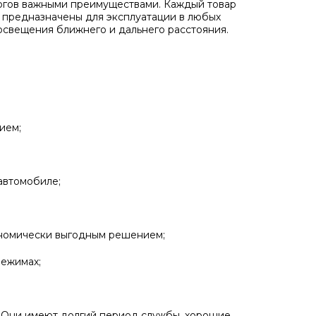
логов важными преимуществами. Каждый товар
предназначены для эксплуатации в любых
 освещения ближнего и дальнего расстояния.
ием;
автомобиле;
ономически выгодным решением;
режимах;
. Они имеют долгий период службы, хорошие