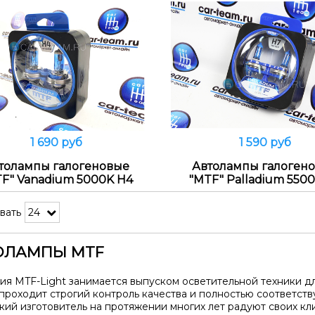
1 690 руб
1 590 руб
Распродано
Распродано
толампы галогеновые
Автолампы галоген
F" Vanadium 5000K H4
"MTF" Palladium 550
вать
ОЛАМПЫ MTF
ия MTF-Light занимается выпуском осветительной техники дл
проходит строгий контроль качества и полностью соответств
кий изготовитель на протяжении многих лет радуют своих кл