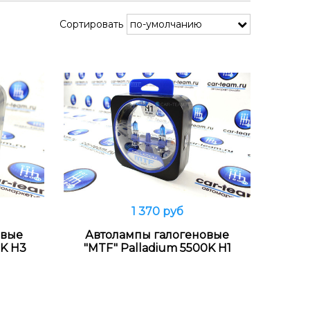
Сортировать
1 370 руб
Распродано
овые
Автолампы галогеновые
0K Н3
"MTF" Palladium 5500K Н1