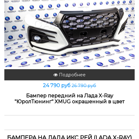
Подробнее
24 790 руб
26 790 руб
Бампер передний на Лада X-Ray
"ЮролТюнинг" XMUG окрашенный в цвет
БАМПЕРА НА ЛАДА ИКС РЕЙ (LADA X-RAY)