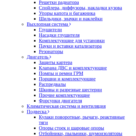
Решетки радиатора
Спойлера, диффузоры, накладки кузова
Упоры капота и багажника
Шильдики, значки и наклейки
Выхлопная система
Глушители
Насадки глушителя
Комплектующие для установки
Пауки и вставки катализатора
Резонаторы
Двигатель
Защиты картера
Клапана ДВС и комплектующие
Помпы и ремни ГРМ
Поршни и комплектующие
Распредвалы
Шкивы и разрезные шестерни
Прочие комплектующие
Форсунки двигателя
Климатическая система и вентиляция
Подвеска
Кулаки поворотные, рычаги, реактивные
тяги
Опоры стоек и шаровые опоры
Отбойники, пыльники, шумоизоляторы