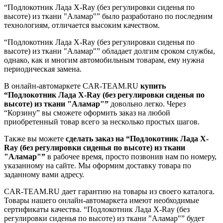
“Подлокотник Лада X-Ray (без регулировки сиденья по
высоте) из ткани "Аламар"” было разработано по последним
технологиям, отличается высоким качеством.
“Подлокотник Лада X-Ray (без регулировки сиденья по
высоте) из ткани "Аламар"” обладает долгим сроком службы,
однако, как и многим автомобильным товарам, ему нужна
периодическая замена.
В онлайн-автомаркете CAR-TEAM.RU
купить
“Подлокотник Лада X-Ray (без регулировки сиденья по
высоте) из ткани "Аламар"”
довольно легко. Через
“Корзину” вы сможете оформить заказ на любой
приобретенный товар всего за несколько простых шагов.
Также вы можете
сделать заказ на “Подлокотник Лада X-
Ray (без регулировки сиденья по высоте) из ткани
"Аламар"”
в рабочее время, просто позвонив нам по номеру,
указанному на сайте. Мы оформим доставку товара по
заданному вами адресу.
CAR-TEAM.RU дает гарантию на товары из своего каталога.
Товары нашего онлайн-автомаркета имеют необходимые
сертификаты качества. “Подлокотник Лада X-Ray (без
регулировки сиденья по высоте) из ткани "Аламар"” будет