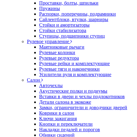
Проставки, болты, шпильки
Пружины
Распорки, поперечины, подрамники
Сайлентблоки, втулки, шарниры
Стойки и амортизаторы
Стойки стабилизатора
Ступицы, подшипники ступиц
Рулевое управление
Маятниковые рычаги
Рулевые колонки
Рулевые редуктора
Рулевые рейки и комплектующие
Рулевые тяги и наконечники
Усилители руля и комплектующие
Салон
Авточехлы
Акустические полки и подиумы
Вставки в двери и чехлы подлокотников
Детали салона в экокоже
Замки, ограничители и доводчики дверей
Коврики в салон
Ключи зажигания
Кнопки и переключатели
Накладки педалей и порогов
Обивки сидений