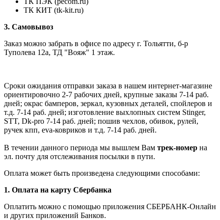
ТК ПЭК (pecom.ru)
ТК КИТ (tk-kit.ru)
3. Самовывоз
Заказ можно забрать в офисе по адресу г. Тольятти, б-р
Туполева 12а, ТД "Вояж" 1 этаж.
Сроки ожидания отправки заказа в нашем интернет-магазине
ориентировочно 2-7 рабочих дней, крупные заказы 7-14 раб.
дней; окрас бамперов, зеркал, кузовных деталей, спойлеров и
т.д. 7-14 раб. дней; изготовление выхлопных систем Stinger,
STT, Dk-pro 7-14 раб. дней; пошив чехлов, обивок, рулей,
ручек кпп, eva-ковриков и т.д. 7-14 раб. дней.
В течении данного периода мы вышлем Вам
трек-номер
на
эл. почту для отслеживания посылки в пути.
Оплата может быть произведена следующими способами:
1. Оплата на карту Сбербанка
Оплатить можно с помощью приложения СБЕРБАНК-Онлайн
и других приложений Банков.