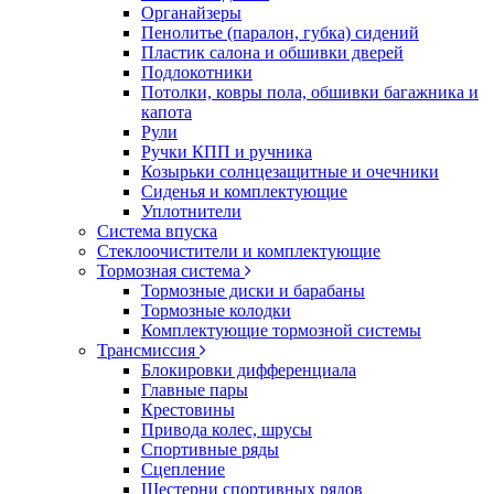
Органайзеры
Пенолитье (паралон, губка) сидений
Пластик салона и обшивки дверей
Подлокотники
Потолки, ковры пола, обшивки багажника и
капота
Рули
Ручки КПП и ручника
Козырьки солнцезащитные и очечники
Сиденья и комплектующие
Уплотнители
Система впуска
Стеклоочистители и комплектующие
Тормозная система
Тормозные диски и барабаны
Тормозные колодки
Комплектующие тормозной системы
Трансмиссия
Блокировки дифференциала
Главные пары
Крестовины
Привода колес, шрусы
Спортивные ряды
Сцепление
Шестерни спортивных рядов