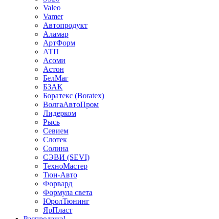
Valeo
Vamer
Автопродукт
Аламар
АртФорм
АТП
Асоми
Астон
БелМаг
БЗАК
Боратекс (Boratex)
ВолгаАвтоПром
Лидерком
Рысь
Севием
Слотек
Солина
СЭВИ (SEVI)
ТехноМастер
Тюн-Авто
Форвард
Формула света
ЮролТюнинг
ЯрПласт
Распродажа!