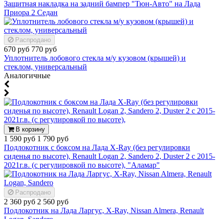
Защитная накладка на задний бампер "Тюн-Авто" на Лада
Приора 2 Седан
Распродано
670 руб
770 руб
Уплотнитель лобового стекла м/у кузовом (крышей) и
стеклом, универсальный
Аналогичные
В корзину
1 590 руб
1 790 руб
Подлокотник с боксом на Лада X-Ray (без регулировки
сиденья по высоте), Renault Logan 2, Sandero 2, Duster 2 c 2015-
2021г.в. (с регулировкой по высоте), "Аламар"
Распродано
2 360 руб
2 560 руб
Подлокотник на Лада Ларгус, X-Ray, Nissan Almera, Renault