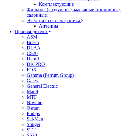
Комплектующие
Фильтры (воздушные, масляные, топливные,
салонные)
Электрика и электроника
Антенны
Производители
ASM
Bosch
DLAA
CS20
Demfi
DK PRO
FOX
Gamma (Ferrum Group)
Gates
General Electric
Marel
MTF
Novline
Osram
Philips
Sal-Man
Stinger
STT
SS20