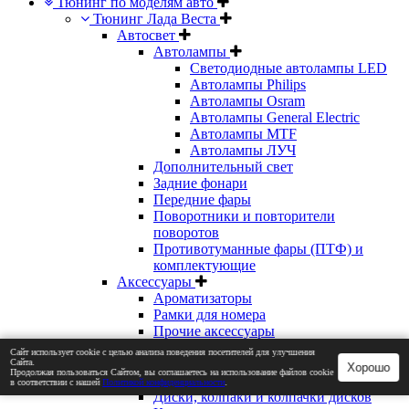
Тюнинг по моделям авто
Тюнинг Лада Веста
Автосвет
Автолампы
Светодиодные автолампы LED
Автолампы Philips
Автолампы Osram
Автолампы General Electric
Автолампы MTF
Автолампы ЛУЧ
Дополнительный свет
Задние фонари
Передние фары
Поворотники и повторители
поворотов
Противотуманные фары (ПТФ) и
комплектующие
Аксессуары
Ароматизаторы
Рамки для номера
Прочие аксессуары
Внешний вид
Сайт использует cookie с целью анализа поведения посетителей для улучшения
Бампера
Сайта.
Хорошо
Продолжая пользоваться Сайтом, вы соглашаетесь на использование файлов cookie
Боковые зеркала
в соответствии с нашей
Политикой конфиденциальности
.
Диски, колпаки и колпачки дисков