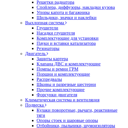
Решетки радиатора
Спойлера, диффузоры, накладки кузова
Упоры капота и багажника
Шильдики, значки и наклейки
Выхлопная система
Глушители
Насадки глушителя
Комплектующие для установки
Пауки и вставки катализатора
Резонаторы
Двигатель
Защиты картера
Клапана ДВС и комплектующие
Помпы и ремни ГРМ
Поршни и комплектующие
Распредвалы
Шкивы и разрезные шестерни
Прочие комплектующие
Форсунки двигателя
Климатическая система и вентиляция
Подвеска
Кулаки поворотные, рычаги, реактивные
тяги
Опоры стоек и шаровые опоры
Отбойники, пыльники, шумоизоляторы