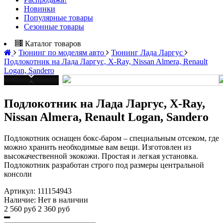
Новинки
Популярные товары
Сезонные товары
Каталог товаров
Тюнинг по моделям авто
Тюнинг Лада Ларгус
Подлокотник на Лада Ларгус, X-Ray, Nissan Almera, Renault
Logan, Sandero
Подлокотник на Лада Ларгус, X-Ray,
Nissan Almera, Renault Logan, Sandero
Подлокотник оснащен бокс-баром – специальным отсеком, где
можно хранить необходимые вам вещи. Изготовлен из
высокачественной экокожи. Простая и легкая установка.
Подлокотник разработан строго под размеры центральной
консоли
Артикул:
111154943
Наличие:
Нет в наличии
2 560 руб
2 360 руб