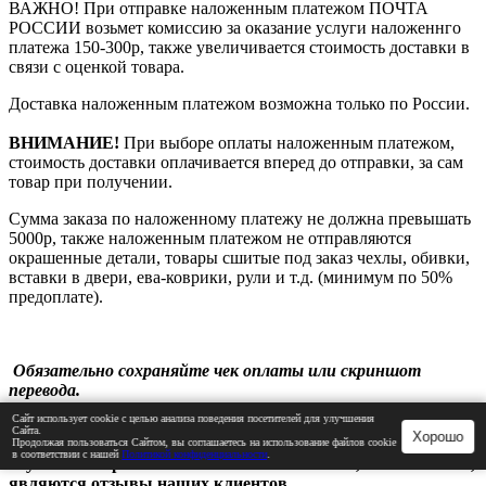
ВАЖНО! При отправке наложенным платежом ПОЧТА
РОССИИ возьмет комиссию за оказание услуги наложеннго
платежа 150-300р, также увеличивается стоимость доставки в
связи с оценкой товара.
Доставка наложенным платежом возможна только по России.
ВНИМАНИЕ!
При выборе оплаты наложенным платежом,
стоимость доставки оплачивается вперед до отправки, за сам
товар при получении.
Сумма заказа по наложенному платежу
не должна превышать
5000р, также наложенным платежом не отправляются
окрашенные детали, товары сшитые под заказ чехлы, обивки,
вставки в двери, ева-коврики, рули и т.д.
(минимум по 50%
предоплате).
Обязательно сохраняйте чек оплаты или скриншот
перевода.
Сайт использует cookie с целью анализа поведения посетителей для улучшения
Сайта.
Хорошо
Продолжая пользоваться Сайтом, вы соглашаетесь на использование файлов cookie
в соответствии с нашей
Политикой конфиденциальности
.
Лучшими гарантиями выполнения заказов, и их качество,
являются отзывы наших клиентов.