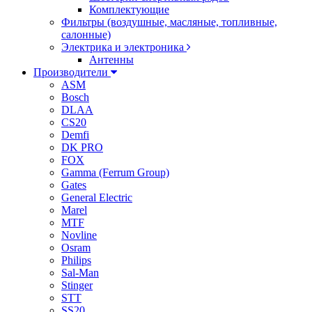
Комплектующие
Фильтры (воздушные, масляные, топливные,
салонные)
Электрика и электроника
Антенны
Производители
ASM
Bosch
DLAA
CS20
Demfi
DK PRO
FOX
Gamma (Ferrum Group)
Gates
General Electric
Marel
MTF
Novline
Osram
Philips
Sal-Man
Stinger
STT
SS20