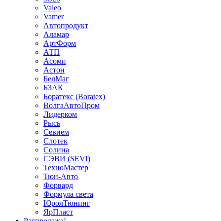
Valeo
Vamer
Автопродукт
Аламар
АртФорм
АТП
Асоми
Астон
БелМаг
БЗАК
Боратекс (Boratex)
ВолгаАвтоПром
Лидерком
Рысь
Севием
Слотек
Солина
СЭВИ (SEVI)
ТехноМастер
Тюн-Авто
Форвард
Формула света
ЮролТюнинг
ЯрПласт
Распродажа!