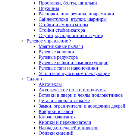
Проставки, болты, шпильки
Пружины
Распорки, поперечины, подрамники
Сайлентблоки, втулки, шарниры
Стойки и амортизаторы
Стойки стабилизатора
Ступицы, подшипники ступиц
Рулевое управление
Маятниковые рычаги
Рулевые колонки
Рулевые редуктора
Рулевые рейки и комплектующие
Рулевые тяги и наконечники
Усилители руля и комплектующие
Салон
Авточехлы
Акустические полки и подиумы
Вставки в двери и чехлы подлокотников
Детали салона в экокоже
Замки, ограничители и доводчики дверей
Коврики в салон
Ключи зажигания
Кнопки и переключатели
Накладки педалей и порогов
Обивки сидений