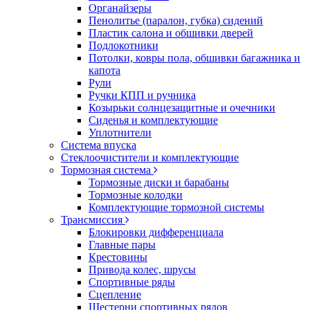
Органайзеры
Пенолитье (паралон, губка) сидений
Пластик салона и обшивки дверей
Подлокотники
Потолки, ковры пола, обшивки багажника и
капота
Рули
Ручки КПП и ручника
Козырьки солнцезащитные и очечники
Сиденья и комплектующие
Уплотнители
Система впуска
Стеклоочистители и комплектующие
Тормозная система
Тормозные диски и барабаны
Тормозные колодки
Комплектующие тормозной системы
Трансмиссия
Блокировки дифференциала
Главные пары
Крестовины
Привода колес, шрусы
Спортивные ряды
Сцепление
Шестерни спортивных рядов