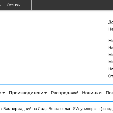
м
Отзывы
До
На
7
Ma
На
Мы
Мы
На
От
м
Производители
Распродажа!
Новинки
По
Бампер задний на Лада Веста седан, SW универсал (завод