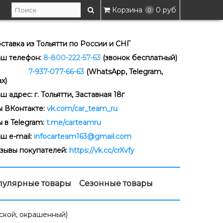
Корзина
0 руб
0
ставка из Тольятти по России и СНГ
ш телефон:
8-800-222-57-63
(звонок бесплатный)
-937-077-66-63
(WhatsApp, Telegram,
x)
ш адрес: г. Тольятти, Заставная 18г
 ВКонтакте:
vk.com/car_team_ru
 в Telegram:
t.me/carteamru
ш e-mail:
infocarteam163@gmail.com
зывы покупателей:
https://vk.cc/crXvfy
пулярные товары
Сезонные товары
ской, окрашенный)