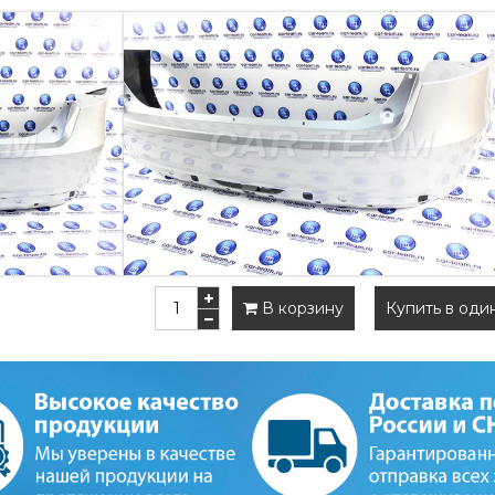
БАМПЕР ЗАДНИЙ НА ЛАДА
(ЗАВОДСКО
При заказе указывайте цвет вашего авто 
Артикул:
139756135
Наличие:
Есть в наличии
9 990 руб
10 990 руб
В корзину
Купить в оди