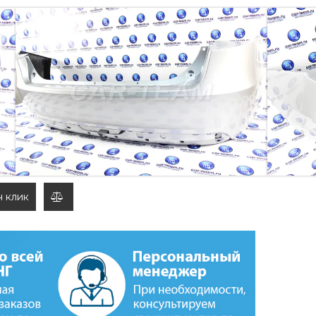
 ВЕСТА СЕДАН, SW УНИВЕРСАЛ
Й, ОКРАШЕННЫЙ)
или номер краски.
н клик
добавить
к
сравнению