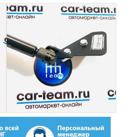
А НА ВАЗ 2113, 2114, 2115
елескопический толкатель, нижний кронштейн.
н клик
добавить
к
сравнению