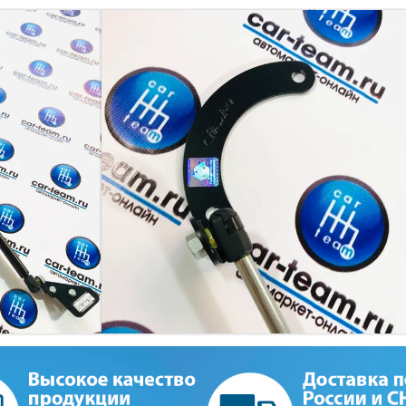
ГАЗОВЫЙ УПОР КАПОТ
Цена за комплект: Кронштейн верхний, т
Артикул:
136661921
Наличие:
Есть в наличии
1 890 руб
1 990 руб
В корзину
Купить в оди