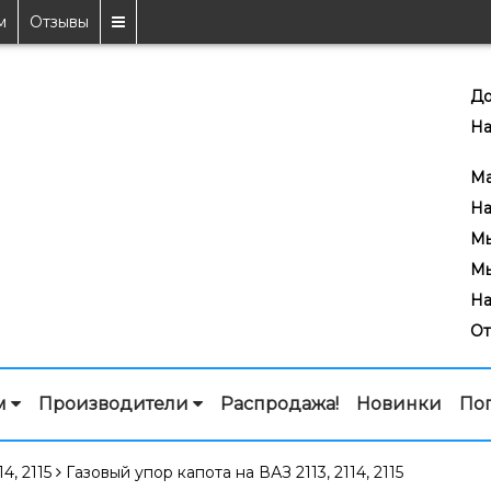
м
Отзывы
До
На
7
Ma
На
Мы
Мы
На
От
м
Производители
Распродажа!
Новинки
По
4, 2115
Газовый упор капота на ВАЗ 2113, 2114, 2115