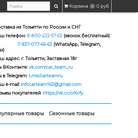
Корзина
0 руб
0
ставка из Тольятти по России и СНГ
ш телефон:
8-800-222-57-63
(звонок бесплатный)
-937-077-66-63
(WhatsApp, Telegram,
x)
ш адрес: г. Тольятти, Заставная 18г
 ВКонтакте:
vk.com/car_team_ru
 в Telegram:
t.me/carteamru
ш e-mail:
infocarteam163@gmail.com
зывы покупателей:
https://vk.cc/crXvfy
пулярные товары
Сезонные товары