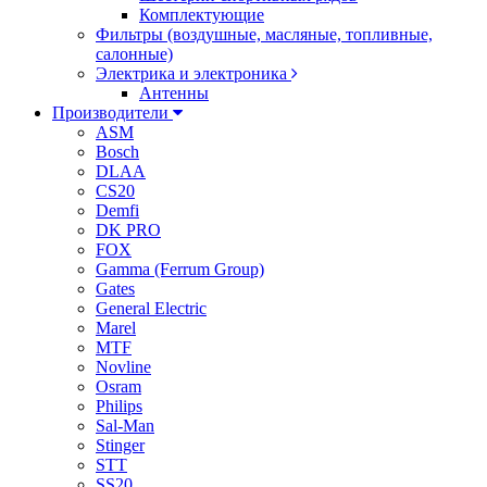
Комплектующие
Фильтры (воздушные, масляные, топливные,
салонные)
Электрика и электроника
Антенны
Производители
ASM
Bosch
DLAA
CS20
Demfi
DK PRO
FOX
Gamma (Ferrum Group)
Gates
General Electric
Marel
MTF
Novline
Osram
Philips
Sal-Man
Stinger
STT
SS20