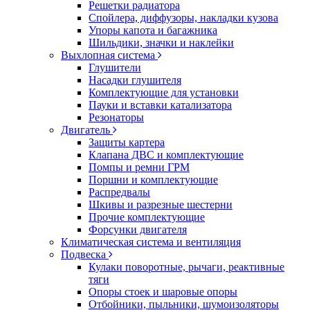
Решетки радиатора
Спойлера, диффузоры, накладки кузова
Упоры капота и багажника
Шильдики, значки и наклейки
Выхлопная система
Глушители
Насадки глушителя
Комплектующие для установки
Пауки и вставки катализатора
Резонаторы
Двигатель
Защиты картера
Клапана ДВС и комплектующие
Помпы и ремни ГРМ
Поршни и комплектующие
Распредвалы
Шкивы и разрезные шестерни
Прочие комплектующие
Форсунки двигателя
Климатическая система и вентиляция
Подвеска
Кулаки поворотные, рычаги, реактивные
тяги
Опоры стоек и шаровые опоры
Отбойники, пыльники, шумоизоляторы