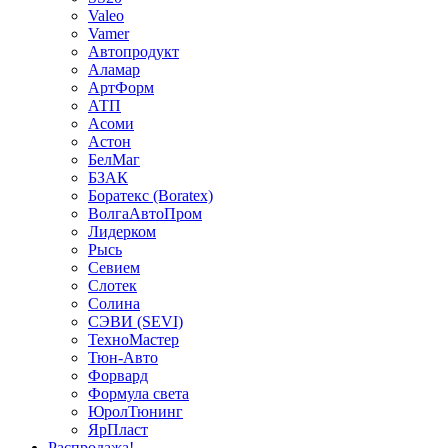
Valeo
Vamer
Автопродукт
Аламар
АртФорм
АТП
Асоми
Астон
БелМаг
БЗАК
Боратекс (Boratex)
ВолгаАвтоПром
Лидерком
Рысь
Севием
Слотек
Солина
СЭВИ (SEVI)
ТехноМастер
Тюн-Авто
Форвард
Формула света
ЮролТюнинг
ЯрПласт
Распродажа!