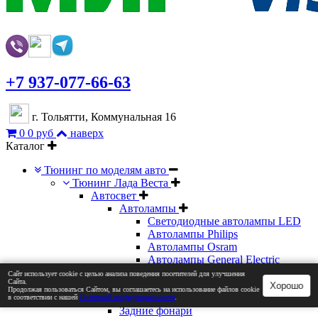
+7 937-077-66-63
г. Тольятти, Коммунальная 16
0
0 руб
наверх
Каталог
Тюнинг по моделям авто
Тюнинг Лада Веста
Автосвет
Автолампы
Светодиодные автолампы LED
Автолампы Philips
Автолампы Osram
Автолампы General Electric
Автолампы MTF
Сайт использует cookie с целью анализа поведения посетителей для улучшения
Сайта.
Автолампы ЛУЧ
Хорошо
Продолжая пользоваться Сайтом, вы соглашаетесь на использование файлов cookie
Дополнительный свет
в соответствии с нашей
Политикой конфиденциальности
.
Задние фонари