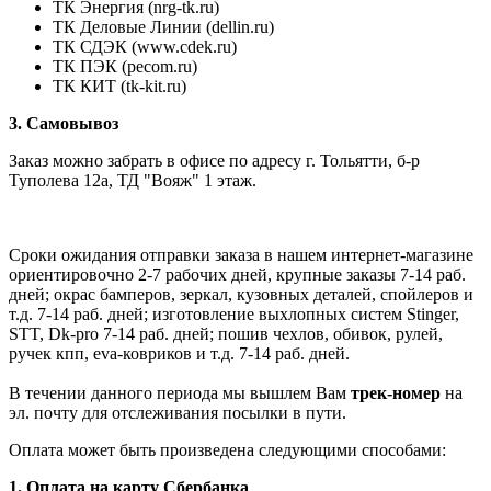
ТК Энергия (nrg-tk.ru)
ТК Деловые
Линии
(dellin.ru)
ТК СДЭК (www.cdek.ru)
ТК ПЭК (pecom.ru)
ТК КИТ (tk-kit.ru)
3. Самовывоз
Заказ можно забрать в офисе по адресу г. Тольятти, б-р
Туполева 12а, ТД "Вояж" 1 этаж.
Сроки ожидания отправки заказа в нашем интернет-магазине
ориентировочно 2-7 рабочих дней, крупные заказы 7-14 раб.
дней; окрас бамперов, зеркал, кузовных деталей, спойлеров и
т.д. 7-14 раб. дней; изготовление выхлопных систем Stinger,
STT, Dk-pro 7-14 раб. дней; пошив чехлов, обивок, рулей,
ручек кпп, eva-ковриков и т.д. 7-14 раб. дней.
В течении данного периода мы вышлем Вам
трек-номер
на
эл. почту для отслеживания посылки в пути.
Оплата может быть произведена следующими способами:
1. Оплата на карту Сбербанка