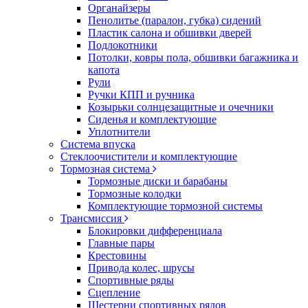
Органайзеры
Пенолитье (паралон, губка) сидений
Пластик салона и обшивки дверей
Подлокотники
Потолки, ковры пола, обшивки багажника и
капота
Рули
Ручки КПП и ручника
Козырьки солнцезащитные и очечники
Сиденья и комплектующие
Уплотнители
Система впуска
Стеклоочистители и комплектующие
Тормозная система
Тормозные диски и барабаны
Тормозные колодки
Комплектующие тормозной системы
Трансмиссия
Блокировки дифференциала
Главные пары
Крестовины
Привода колес, шрусы
Спортивные ряды
Сцепление
Шестерни спортивных рядов