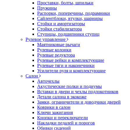
Проставки, болты, шпильки
Пружины
Распорки, поперечины, подрамники
Сайлентблоки, втулки, шарниры
Стойки и амортизаторы
Стойки стабилизатора
Ступицы, подшипники ступиц
Рулевое управление
Маятниковые рычаги
Рулевые колонки
Рулевые редуктора
Рулевые рейки и комплектующие
Рулевые тяги и наконечники
Усилители руля и комплектующие
Салон
Авточехлы
Акустические полки и подиумы
Вставки в двери и чехлы подлокотников
Детали салона в экокоже
Замки, ограничители и доводчики дверей
Коврики в салон
Ключи зажигания
Кнопки и переключатели
Накладки педалей и порогов
Обивки сидений