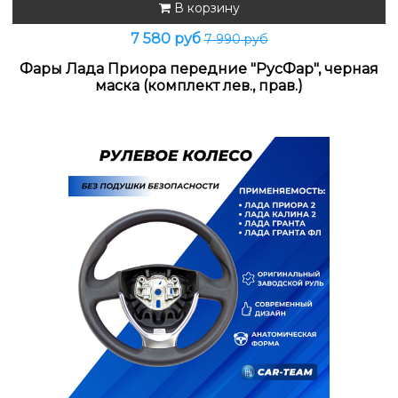
В корзину
7 580 руб
7 990 руб
Фары Лада Приора передние "РусФар", черная
маска (комплект лев., прав.)