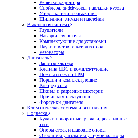
Решетки радиатора
Спойлера, диффузоры, накладки кузова
Упоры капота и багажника
Шильдики, значки и наклейки
Выхлопная система
Глушители
Насадки глушителя
Комплектующие для установки
Пауки и вставки катализатора
Резонаторы
Двигатель
Защиты картера
Клапана ДВС и комплектующие
Помпы и ремни ГРМ
Поршни и комплектующие
Распредвалы
Шкивы и разрезные шестерни
Прочие комплектующие
Форсунки двигателя
Климатическая система и вентиляция
Подвеска
Кулаки поворотные, рычаги, реактивные
тяги
Опоры стоек и шаровые опоры
Отбойники, пыльники, шумоизоляторы