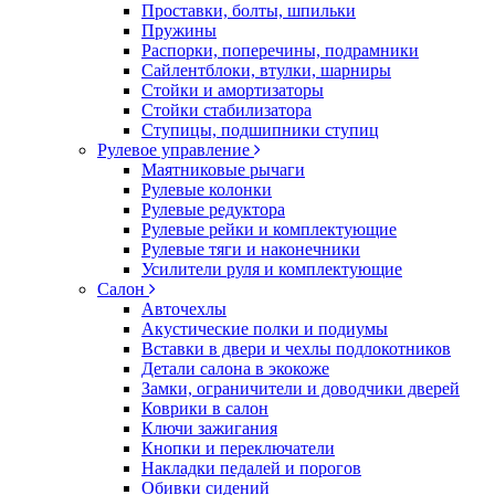
Проставки, болты, шпильки
Пружины
Распорки, поперечины, подрамники
Сайлентблоки, втулки, шарниры
Стойки и амортизаторы
Стойки стабилизатора
Ступицы, подшипники ступиц
Рулевое управление
Маятниковые рычаги
Рулевые колонки
Рулевые редуктора
Рулевые рейки и комплектующие
Рулевые тяги и наконечники
Усилители руля и комплектующие
Салон
Авточехлы
Акустические полки и подиумы
Вставки в двери и чехлы подлокотников
Детали салона в экокоже
Замки, ограничители и доводчики дверей
Коврики в салон
Ключи зажигания
Кнопки и переключатели
Накладки педалей и порогов
Обивки сидений