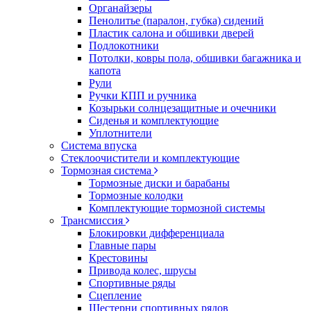
Органайзеры
Пенолитье (паралон, губка) сидений
Пластик салона и обшивки дверей
Подлокотники
Потолки, ковры пола, обшивки багажника и
капота
Рули
Ручки КПП и ручника
Козырьки солнцезащитные и очечники
Сиденья и комплектующие
Уплотнители
Система впуска
Стеклоочистители и комплектующие
Тормозная система
Тормозные диски и барабаны
Тормозные колодки
Комплектующие тормозной системы
Трансмиссия
Блокировки дифференциала
Главные пары
Крестовины
Привода колес, шрусы
Спортивные ряды
Сцепление
Шестерни спортивных рядов