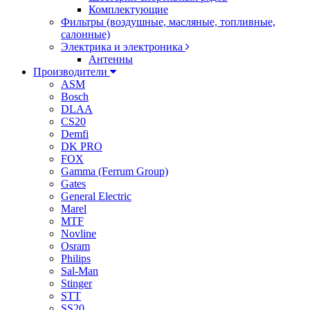
Комплектующие
Фильтры (воздушные, масляные, топливные,
салонные)
Электрика и электроника
Антенны
Производители
ASM
Bosch
DLAA
CS20
Demfi
DK PRO
FOX
Gamma (Ferrum Group)
Gates
General Electric
Marel
MTF
Novline
Osram
Philips
Sal-Man
Stinger
STT
SS20