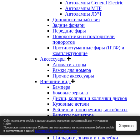
Автолампы General Electric
Автолампы MTF
Автолампы ЛУЧ
Дополнительный свет
Задние фонари
Передние фары
Поворотники и повторители
поворотов
Противотуманные фары (ПТФ) и
комплектующие
Аксессуары
Ароматизаторы
Рамки для номера
Прочие аксессуары
Внешний вид
Бампера
Боковые зеркала
Диски, колпаки и колпачки дисков
Кузовные детали
Рейлинги, поперечины, автобоксы
Решетки радиатора
Спойлера, диффузоры, накладки
Сайт использует cookie с целью анализа поведения посетителей для улучшения
Сайта.
Хорошо
кузова
Продолжая пользоваться Сайтом, вы соглашаетесь на использование файлов cookie
в соответствии с нашей
Политикой конфиденциальности
.
Упоры капота и багажника
Шильдики, значки и наклейки