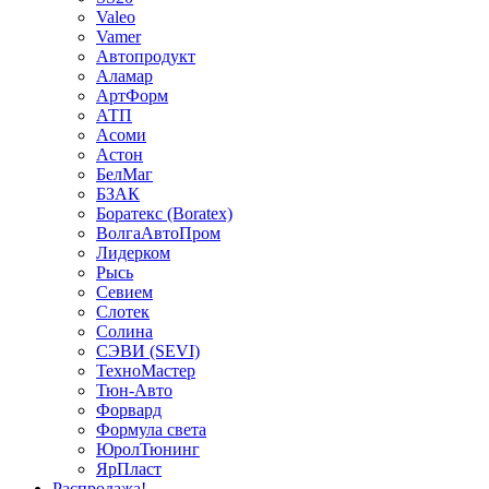
Valeo
Vamer
Автопродукт
Аламар
АртФорм
АТП
Асоми
Астон
БелМаг
БЗАК
Боратекс (Boratex)
ВолгаАвтоПром
Лидерком
Рысь
Севием
Слотек
Солина
СЭВИ (SEVI)
ТехноМастер
Тюн-Авто
Форвард
Формула света
ЮролТюнинг
ЯрПласт
Распродажа!