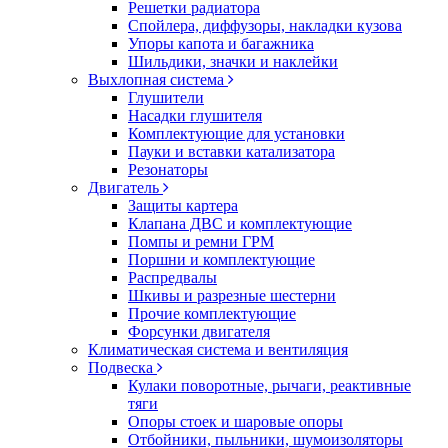
Решетки радиатора
Спойлера, диффузоры, накладки кузова
Упоры капота и багажника
Шильдики, значки и наклейки
Выхлопная система
Глушители
Насадки глушителя
Комплектующие для установки
Пауки и вставки катализатора
Резонаторы
Двигатель
Защиты картера
Клапана ДВС и комплектующие
Помпы и ремни ГРМ
Поршни и комплектующие
Распредвалы
Шкивы и разрезные шестерни
Прочие комплектующие
Форсунки двигателя
Климатическая система и вентиляция
Подвеска
Кулаки поворотные, рычаги, реактивные
тяги
Опоры стоек и шаровые опоры
Отбойники, пыльники, шумоизоляторы