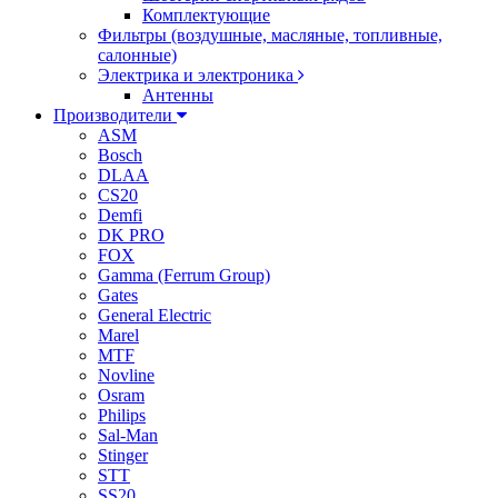
Комплектующие
Фильтры (воздушные, масляные, топливные,
салонные)
Электрика и электроника
Антенны
Производители
ASM
Bosch
DLAA
CS20
Demfi
DK PRO
FOX
Gamma (Ferrum Group)
Gates
General Electric
Marel
MTF
Novline
Osram
Philips
Sal-Man
Stinger
STT
SS20