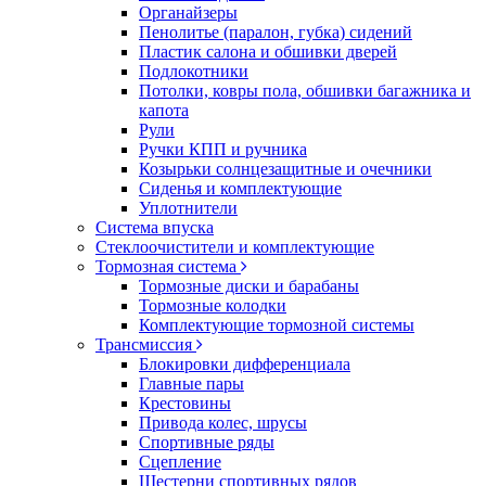
Органайзеры
Пенолитье (паралон, губка) сидений
Пластик салона и обшивки дверей
Подлокотники
Потолки, ковры пола, обшивки багажника и
капота
Рули
Ручки КПП и ручника
Козырьки солнцезащитные и очечники
Сиденья и комплектующие
Уплотнители
Система впуска
Стеклоочистители и комплектующие
Тормозная система
Тормозные диски и барабаны
Тормозные колодки
Комплектующие тормозной системы
Трансмиссия
Блокировки дифференциала
Главные пары
Крестовины
Привода колес, шрусы
Спортивные ряды
Сцепление
Шестерни спортивных рядов