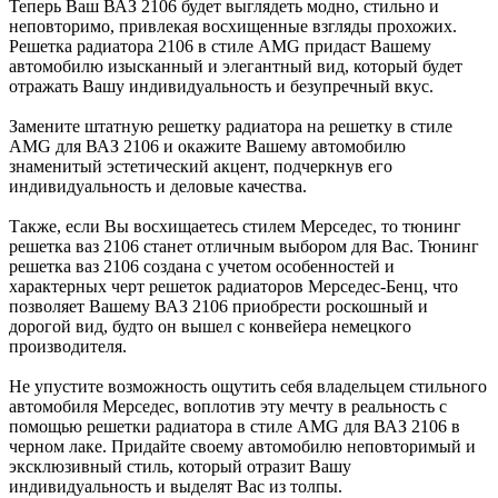
Теперь Ваш ВАЗ 2106 будет выглядеть модно, стильно и
неповторимо, привлекая восхищенные взгляды прохожих.
Решетка радиатора 2106 в стиле AMG придаст Вашему
автомобилю изысканный и элегантный вид, который будет
отражать Вашу индивидуальность и безупречный вкус.
Замените штатную решетку радиатора на решетку в стиле
AMG для ВАЗ 2106 и окажите Вашему автомобилю
знаменитый эстетический акцент, подчеркнув его
индивидуальность и деловые качества.
Также, если Вы восхищаетесь стилем Мерседес, то тюнинг
решетка ваз 2106 станет отличным выбором для Вас. Тюнинг
решетка ваз 2106 создана с учетом особенностей и
характерных черт решеток радиаторов Мерседес-Бенц, что
позволяет Вашему ВАЗ 2106 приобрести роскошный и
дорогой вид, будто он вышел с конвейера немецкого
производителя.
Не упустите возможность ощутить себя владельцем стильного
автомобиля Мерседес, воплотив эту мечту в реальность с
помощью решетки радиатора в стиле AMG для ВАЗ 2106 в
черном лаке. Придайте своему автомобилю неповторимый и
эксклюзивный стиль, который отразит Вашу
индивидуальность и выделят Вас из толпы.