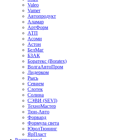
Valeo
Vamer
Автопродукт
Аламар
АртФорм
АТП
Асоми
Астон
БелМаг
БЗАК
Боратекс (Boratex)
ВолгаАвтоПром
Лидерком
Рысь
Севием
Слотек
Солина
СЭВИ (SEVI)
ТехноМастер
Тюн-Авто
Форвард
Формула света
ЮролТюнинг
ЯрПласт
Распродажа!