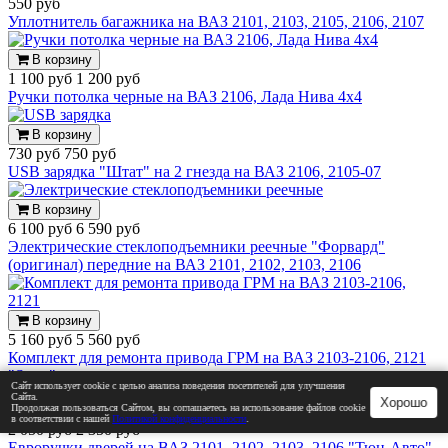
550 руб
Уплотнитель багажника на ВАЗ 2101, 2103, 2105, 2106, 2107
В корзину
1 100 руб
1 200 руб
Ручки потолка черные на ВАЗ 2106, Лада Нива 4х4
В корзину
730 руб
750 руб
USB зарядка "Штат" на 2 гнезда на ВАЗ 2106, 2105-07
В корзину
6 100 руб
6 590 руб
Электрические стеклоподъемники реечные "Форвард"
(оригинал) передние на ВАЗ 2101, 2102, 2103, 2106
В корзину
5 160 руб
5 560 руб
Комплект для ремонта привода ГРМ на ВАЗ 2103-2106, 2121
"Sport"
Сайт использует cookie с целью анализа поведения посетителей для улучшения
Сайта.
Хорошо
Продолжая пользоваться Сайтом, вы соглашаетесь на использование файлов cookie
Подробнее
в соответствии с нашей
Политикой конфиденциальности
.
2 050 руб
2 350 руб
Евроручки дверей на ВАЗ 2101, 2102, 2103, 2106 "Тюн-Авто"