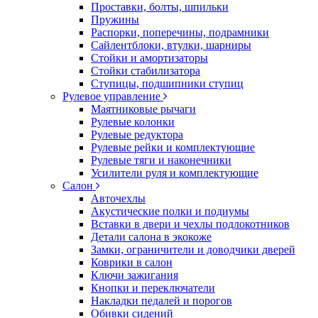
Проставки, болты, шпильки
Пружины
Распорки, поперечины, подрамники
Сайлентблоки, втулки, шарниры
Стойки и амортизаторы
Стойки стабилизатора
Ступицы, подшипники ступиц
Рулевое управление
Маятниковые рычаги
Рулевые колонки
Рулевые редуктора
Рулевые рейки и комплектующие
Рулевые тяги и наконечники
Усилители руля и комплектующие
Салон
Авточехлы
Акустические полки и подиумы
Вставки в двери и чехлы подлокотников
Детали салона в экокоже
Замки, ограничители и доводчики дверей
Коврики в салон
Ключи зажигания
Кнопки и переключатели
Накладки педалей и порогов
Обивки сидений