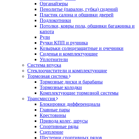
Органайзеры
Пенолитье (паралон, губка) сидений
Пластик салона и обшивки дверей
Подлокотники
Потолки, ковры пола, обшивки багажника и
капота
Рули
Ручки КПП и ручника
Козырьки солнцезащитные и очечники
Сиденья и комплектующие
Уплотнители
Система впуска
Стеклоочистители и комплектующие
Тормозная система
Тормозные диски и барабаны
Тормозные колодки
Комплектующие тормозной системы
Трансмиссия
Блокировки дифференциала
Главные пары
Крестовины
Привода колес, шрусы
Спортивные ряды
Сцепление
Шестерни спортивных рядов