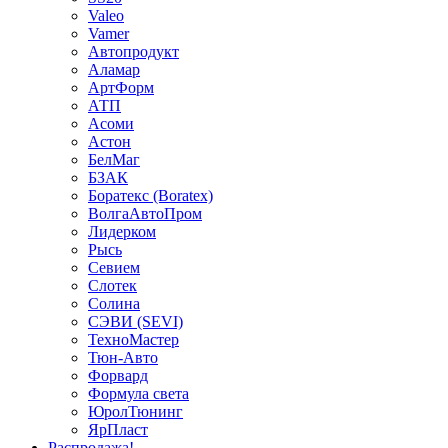
Valeo
Vamer
Автопродукт
Аламар
АртФорм
АТП
Асоми
Астон
БелМаг
БЗАК
Боратекс (Boratex)
ВолгаАвтоПром
Лидерком
Рысь
Севием
Слотек
Солина
СЭВИ (SEVI)
ТехноМастер
Тюн-Авто
Форвард
Формула света
ЮролТюнинг
ЯрПласт
Распродажа!