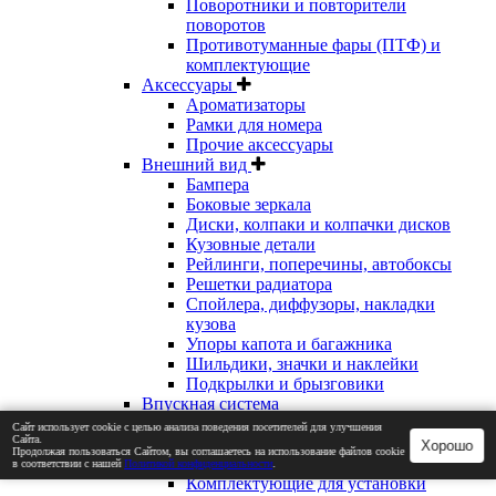
Поворотники и повторители
поворотов
Противотуманные фары (ПТФ) и
комплектующие
Аксессуары
Ароматизаторы
Рамки для номера
Прочие аксессуары
Внешний вид
Бампера
Боковые зеркала
Диски, колпаки и колпачки дисков
Кузовные детали
Рейлинги, поперечины, автобоксы
Решетки радиатора
Спойлера, диффузоры, накладки
кузова
Упоры капота и багажника
Шильдики, значки и наклейки
Подкрылки и брызговики
Впускная система
Выхлопная система
Сайт использует cookie с целью анализа поведения посетителей для улучшения
Сайта.
Глушители
Хорошо
Продолжая пользоваться Сайтом, вы соглашаетесь на использование файлов cookie
Комплекты выхлопных систем
в соответствии с нашей
Политикой конфиденциальности
.
Комплектующие для установки