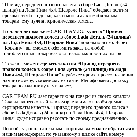
“Привод переднего правого колеса в сборе Lada Деталь (24
шлица) на Лада Нива 4x4, Шевроле Нива” обладает долгим
сроком службы, однако, как и многим автомобильным
товарам, ему нужна периодическая замена.
В онлайн-автомаркете CAR-TEAM.RU
купить “Привод
переднего правого колеса в сборе Lada Деталь (24 шлица)
на Лада Нива 4x4, Шевроле Нива”
довольно легко. Через
“Корзину” вы сможете оформить заказ на любой
приобретенный товар всего за несколько простых шагов.
Также вы можете
сделать заказ на “Привод переднего
правого колеса в сборе Lada Деталь (24 шлица) на Лада
Нива 4x4, Шевроле Нива”
в рабочее время, просто позвонив
нам по номеру, указанному на сайте. Мы оформим доставку
товара по заданному вами адресу.
CAR-TEAM.RU дает гарантию на товары из своего каталога.
Товары нашего онлайн-автомаркета имеют необходимые
сертификаты качества. “Привод переднего правого колеса в
сборе Lada Деталь (24 шлица) на Лада Нива 4x4, Шевроле
Нива” будет исправно работать по своему предназначению.
По любым дополнительным вопросам вы можете обратиться к
нашим менеджерам, по указанному в шапке сайта номеру