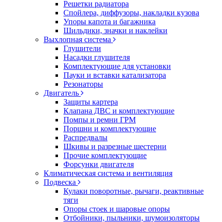
Решетки радиатора
Спойлера, диффузоры, накладки кузова
Упоры капота и багажника
Шильдики, значки и наклейки
Выхлопная система
Глушители
Насадки глушителя
Комплектующие для установки
Пауки и вставки катализатора
Резонаторы
Двигатель
Защиты картера
Клапана ДВС и комплектующие
Помпы и ремни ГРМ
Поршни и комплектующие
Распредвалы
Шкивы и разрезные шестерни
Прочие комплектующие
Форсунки двигателя
Климатическая система и вентиляция
Подвеска
Кулаки поворотные, рычаги, реактивные
тяги
Опоры стоек и шаровые опоры
Отбойники, пыльники, шумоизоляторы