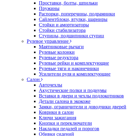
Проставки, болты, шпильки
Пружины
Распорки, поперечины, подрамники
Сайлентблоки, втулки, шарниры
Стойки и амортизаторы
Стойки стабилизатора
Ступицы, подшипники ступиц
Рулевое управление
Маятниковые рычаги
Рулевые колонки
Рулевые редуктора
Рулевые рейки и комплектующие
Рулевые тяги и наконечники
Усилители руля и комплектующие
Салон
Авточехлы
Акустические полки и подиумы
Вставки в двери и чехлы подлокотников
Детали салона в экокоже
Замки, ограничители и доводчики дверей
Коврики в салон
Ключи зажигания
Кнопки и переключатели
Накладки педалей и порогов
Обивки сидений