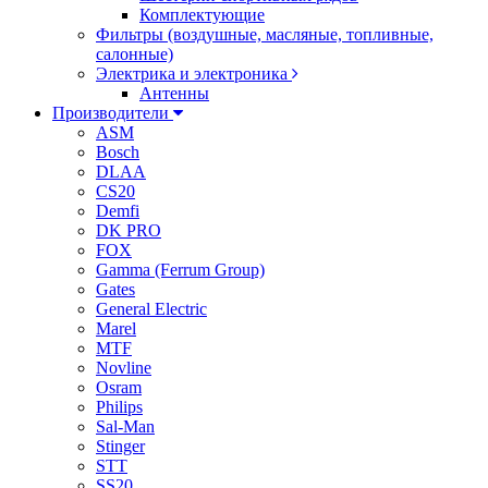
Комплектующие
Фильтры (воздушные, масляные, топливные,
салонные)
Электрика и электроника
Антенны
Производители
ASM
Bosch
DLAA
CS20
Demfi
DK PRO
FOX
Gamma (Ferrum Group)
Gates
General Electric
Marel
MTF
Novline
Osram
Philips
Sal-Man
Stinger
STT
SS20