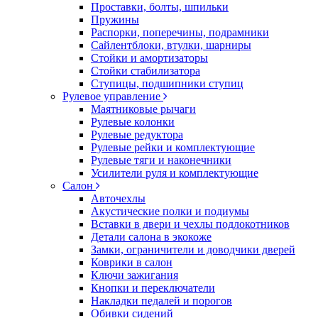
Проставки, болты, шпильки
Пружины
Распорки, поперечины, подрамники
Сайлентблоки, втулки, шарниры
Стойки и амортизаторы
Стойки стабилизатора
Ступицы, подшипники ступиц
Рулевое управление
Маятниковые рычаги
Рулевые колонки
Рулевые редуктора
Рулевые рейки и комплектующие
Рулевые тяги и наконечники
Усилители руля и комплектующие
Салон
Авточехлы
Акустические полки и подиумы
Вставки в двери и чехлы подлокотников
Детали салона в экокоже
Замки, ограничители и доводчики дверей
Коврики в салон
Ключи зажигания
Кнопки и переключатели
Накладки педалей и порогов
Обивки сидений