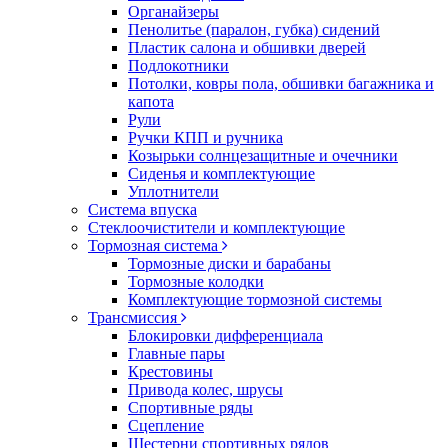
Органайзеры
Пенолитье (паралон, губка) сидений
Пластик салона и обшивки дверей
Подлокотники
Потолки, ковры пола, обшивки багажника и
капота
Рули
Ручки КПП и ручника
Козырьки солнцезащитные и очечники
Сиденья и комплектующие
Уплотнители
Система впуска
Стеклоочистители и комплектующие
Тормозная система
Тормозные диски и барабаны
Тормозные колодки
Комплектующие тормозной системы
Трансмиссия
Блокировки дифференциала
Главные пары
Крестовины
Привода колес, шрусы
Спортивные ряды
Сцепление
Шестерни спортивных рядов