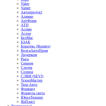
Valeo
Vamer
Автопродукт
Аламар
АртФорм
АТП
Асоми
Астон
БелМаг
БЗАК
Боратекс (Boratex)
ВолгаАвтоПром
Лидерком
Рысь
Севием
Слотек
Солина
СЭВИ (SEVI)
ТехноМастер
Тюн-Авто
Форвард
Формула света
ЮролТюнинг
ЯрПласт
Распродажа!