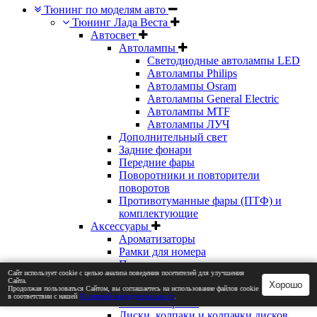
Тюнинг по моделям авто
Тюнинг Лада Веста
Автосвет
Автолампы
Светодиодные автолампы LED
Автолампы Philips
Автолампы Osram
Автолампы General Electric
Автолампы MTF
Автолампы ЛУЧ
Дополнительный свет
Задние фонари
Передние фары
Поворотники и повторители
поворотов
Противотуманные фары (ПТФ) и
комплектующие
Аксессуары
Ароматизаторы
Рамки для номера
Прочие аксессуары
Сайт использует cookie с целью анализа поведения посетителей для улучшения
Внешний вид
Сайта.
Хорошо
Бампера
Продолжая пользоваться Сайтом, вы соглашаетесь на использование файлов cookie
в соответствии с нашей
Политикой конфиденциальности
.
Боковые зеркала
Диски, колпаки и колпачки дисков