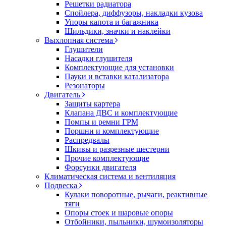
Решетки радиатора
Спойлера, диффузоры, накладки кузова
Упоры капота и багажника
Шильдики, значки и наклейки
Выхлопная система
Глушители
Насадки глушителя
Комплектующие для установки
Пауки и вставки катализатора
Резонаторы
Двигатель
Защиты картера
Клапана ДВС и комплектующие
Помпы и ремни ГРМ
Поршни и комплектующие
Распредвалы
Шкивы и разрезные шестерни
Прочие комплектующие
Форсунки двигателя
Климатическая система и вентиляция
Подвеска
Кулаки поворотные, рычаги, реактивные
тяги
Опоры стоек и шаровые опоры
Отбойники, пыльники, шумоизоляторы