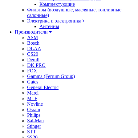
Комплектующие
Фильтры (воздушные, масляные, топливные,
салонные)
Электрика и электроника
Антенны
Производители
ASM
Bosch
DLAA
CS20
Demfi
DK PRO
FOX
Gamma (Ferrum Group)
Gates
General Electric
Marel
MTF
Novline
Osram
Philips
Sal-Man
Stinger
STT
SS20