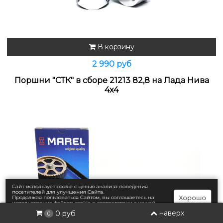
В корзину
2 990 руб
Поршни "СТК" в сборе 21213 82,8 на Лада Нива
4х4
Сайт использует cookie с целью анализа поведения
посетителей для улучшения Сайта.
Хорошо
Продолжая пользоваться Сайтом, вы соглашаетесь на
использование файлов cookie в соответствии с нашей
Политикой конфиденциальности
.
наверх
0 руб
0