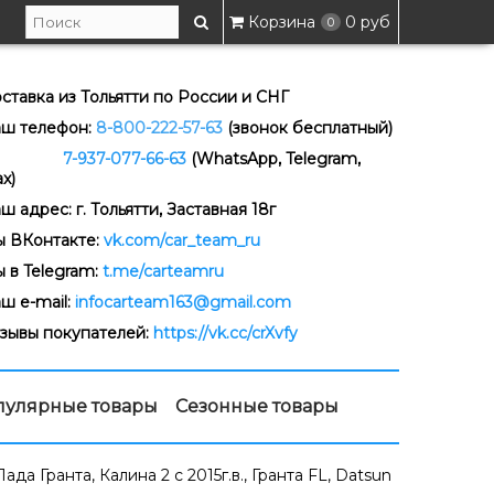
Корзина
0 руб
0
ставка из Тольятти по России и СНГ
ш телефон:
8-800-222-57-63
(звонок бесплатный)
-937-077-66-63
(WhatsApp, Telegram,
x)
ш адрес: г. Тольятти, Заставная 18г
 ВКонтакте:
vk.com/car_team_ru
 в Telegram:
t.me/carteamru
ш e-mail:
infocarteam163@gmail.com
зывы покупателей:
https://vk.cc/crXvfy
пулярные товары
Сезонные товары
а Гранта, Калина 2 с 2015г.в., Гранта FL, Datsun