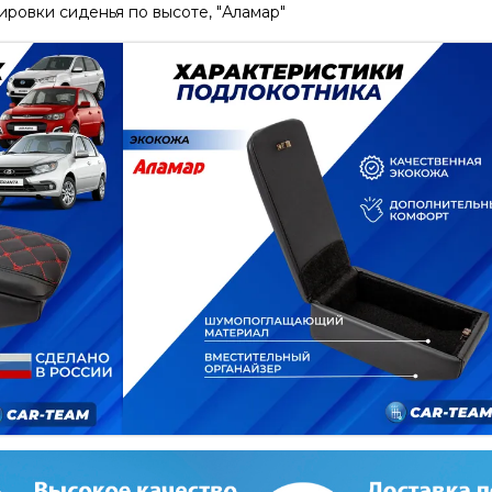
ировки сиденья по высоте, "Аламар"
ПОДЛОКОТНИК С БОКСОМ ЛАД
ГРАНТА FL, DATSUN ИЗ ЭКОК
БЕЗ РЕГУЛИРОВКИ СИД
Подлокотник Гранта, Granta FL, Калина 
красная отстрочка, к переднему сиденью
Цена указана за комплект (подлокотник ц
Артикул:
2689699775
Наличие:
Есть в наличии
1 690 руб
1 890 руб
В корзину
Купить в оди