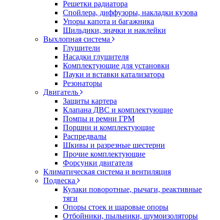
Решетки радиатора
Спойлера, диффузоры, накладки кузова
Упоры капота и багажника
Шильдики, значки и наклейки
Выхлопная система
Глушители
Насадки глушителя
Комплектующие для установки
Пауки и вставки катализатора
Резонаторы
Двигатель
Защиты картера
Клапана ДВС и комплектующие
Помпы и ремни ГРМ
Поршни и комплектующие
Распредвалы
Шкивы и разрезные шестерни
Прочие комплектующие
Форсунки двигателя
Климатическая система и вентиляция
Подвеска
Кулаки поворотные, рычаги, реактивные
тяги
Опоры стоек и шаровые опоры
Отбойники, пыльники, шумоизоляторы