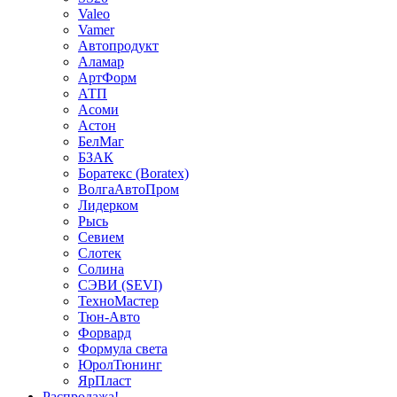
Valeo
Vamer
Автопродукт
Аламар
АртФорм
АТП
Асоми
Астон
БелМаг
БЗАК
Боратекс (Boratex)
ВолгаАвтоПром
Лидерком
Рысь
Севием
Слотек
Солина
СЭВИ (SEVI)
ТехноМастер
Тюн-Авто
Форвард
Формула света
ЮролТюнинг
ЯрПласт
Распродажа!