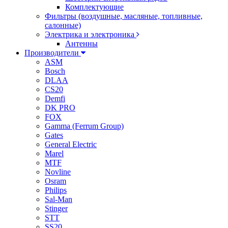
Комплектующие
Фильтры (воздушные, масляные, топливные,
салонные)
Электрика и электроника
Антенны
Производители
ASM
Bosch
DLAA
CS20
Demfi
DK PRO
FOX
Gamma (Ferrum Group)
Gates
General Electric
Marel
MTF
Novline
Osram
Philips
Sal-Man
Stinger
STT
SS20