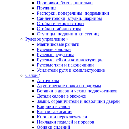
Проставки, болты, шпильки
Пружины
Распорки, поперечины, подрамники
Сайлентблоки, втулки, шарниры
Стойки и амортизаторы
Стойки стабилизатора
Ступицы, подшипники ступиц
Рулевое управление
Маятниковые рычаги
Рулевые колонки
Рулевые редуктора
Рулевые рейки и комплектующие
Рулевые тяги и наконечники
Усилители руля и комплектующие
Салон
Авточехлы
Акустические полки и подиумы
Вставки в двери и чехлы подлокотников
Детали салона в экокоже
Замки, ограничители и доводчики дверей
Коврики в салон
Ключи зажигания
Кнопки и переключатели
Накладки педалей и порогов
Обивки сидений