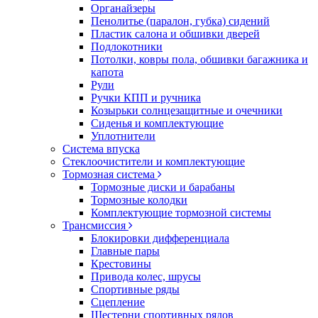
Органайзеры
Пенолитье (паралон, губка) сидений
Пластик салона и обшивки дверей
Подлокотники
Потолки, ковры пола, обшивки багажника и
капота
Рули
Ручки КПП и ручника
Козырьки солнцезащитные и очечники
Сиденья и комплектующие
Уплотнители
Система впуска
Стеклоочистители и комплектующие
Тормозная система
Тормозные диски и барабаны
Тормозные колодки
Комплектующие тормозной системы
Трансмиссия
Блокировки дифференциала
Главные пары
Крестовины
Привода колес, шрусы
Спортивные ряды
Сцепление
Шестерни спортивных рядов