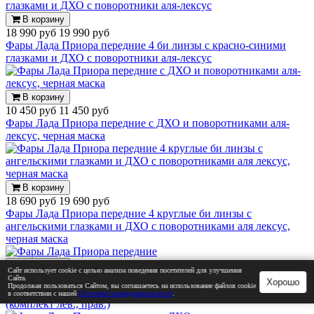
В корзину
18 990 руб
19 990 руб
Фары Лада Приора передние 4 би линзы с красно-синими
глазками и ДХО с поворотники аля-лексус
В корзину
10 450 руб
11 450 руб
Фары Лада Приора передние с ДХО и поворотниками аля-
лексус, черная маска
В корзину
18 690 руб
19 690 руб
Фары Лада Приора передние 4 круглые би линзы с
ангельскими глазками и ДХО с поворотниками аля лексус,
черная маска
В корзину
Сайт использует cookie с целью анализа поведения посетителей для улучшения
7 580 руб
7 990 руб
Сайта.
Хорошо
Продолжая пользоваться Сайтом, вы соглашаетесь на использование файлов cookie
Фары Лада Приора передние "РусФар", черная маска
в соответствии с нашей
Политикой конфиденциальности
.
(комплект лев., прав.)