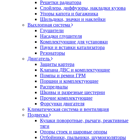
Решетки радиатора
Спойлера, диффузоры, накладки кузова
Упоры капота и багажника
Шильдики, значки и наклейки
Выхлопная система
Глушители
Насадки глушителя
Комплектующие для установки
Пауки и вставки катализатора
Резонаторы
Двигатель
Защиты картера
Клапана ДВС и комплектующие
Помпы и ремни ГРМ
Поршни и комплектующие
Распредвалы
Шкивы и разрезные шестерни
Прочие комплектующие
Форсунки двигателя
Климатическая система и вентиляция
Подвеска
Кулаки поворотные, рычаги, реактивные
тяги
Опоры стоек и шаровые опоры
Отбойники, пыльники, шумоизоляторы