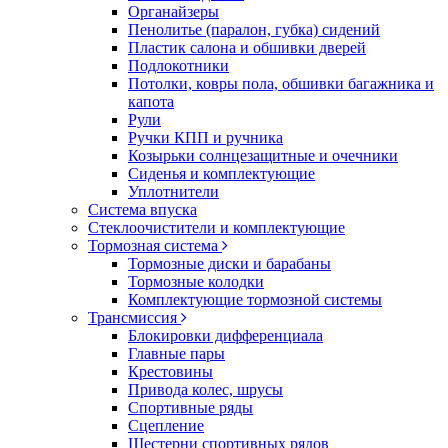
Органайзеры
Пенолитье (паралон, губка) сидений
Пластик салона и обшивки дверей
Подлокотники
Потолки, ковры пола, обшивки багажника и
капота
Рули
Ручки КПП и ручника
Козырьки солнцезащитные и очечники
Сиденья и комплектующие
Уплотнители
Система впуска
Стеклоочистители и комплектующие
Тормозная система
Тормозные диски и барабаны
Тормозные колодки
Комплектующие тормозной системы
Трансмиссия
Блокировки дифференциала
Главные пары
Крестовины
Привода колес, шрусы
Спортивные ряды
Сцепление
Шестерни спортивных рядов