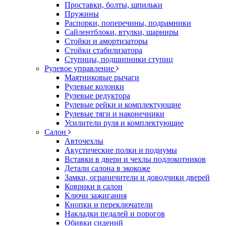
Проставки, болты, шпильки
Пружины
Распорки, поперечины, подрамники
Сайлентблоки, втулки, шарниры
Стойки и амортизаторы
Стойки стабилизатора
Ступицы, подшипники ступиц
Рулевое управление
Маятниковые рычаги
Рулевые колонки
Рулевые редуктора
Рулевые рейки и комплектующие
Рулевые тяги и наконечники
Усилители руля и комплектующие
Салон
Авточехлы
Акустические полки и подиумы
Вставки в двери и чехлы подлокотников
Детали салона в экокоже
Замки, ограничители и доводчики дверей
Коврики в салон
Ключи зажигания
Кнопки и переключатели
Накладки педалей и порогов
Обивки сидений