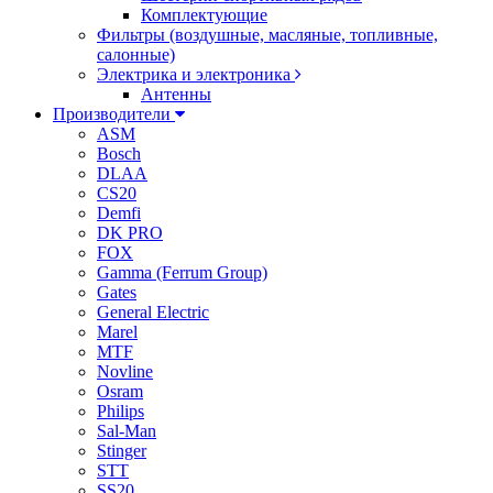
Комплектующие
Фильтры (воздушные, масляные, топливные,
салонные)
Электрика и электроника
Антенны
Производители
ASM
Bosch
DLAA
CS20
Demfi
DK PRO
FOX
Gamma (Ferrum Group)
Gates
General Electric
Marel
MTF
Novline
Osram
Philips
Sal-Man
Stinger
STT
SS20