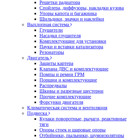
Решетки радиатора
Спойлера, диффузоры, накладки кузова
Упоры капота и багажника
Шильдики, значки и наклейки
Выхлопная система
Глушители
Насадки глушителя
Комплектующие для установки
Пауки и вставки катализатора
Резонаторы
Двигатель
Защиты картера
Клапана ДВС и комплектующие
Помпы и ремни ГРМ
Поршни и комплектующие
Распредвалы
Шкивы и разрезные шестерни
Прочие комплектующие
Форсунки двигателя
Климатическая система и вентиляция
Подвеска
Кулаки поворотные, рычаги, реактивные
тяги
Опоры стоек и шаровые опоры
Отбойники, пыльники, шумоизоляторы