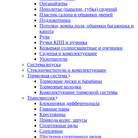
Органайзеры
Пенолитье (паралон, губка) сидений
Пластик салона и обшивки дверей
Подлокотники
Потолки, ковры пола, обшивки багажника и
капота
Рули
Ручки КПП и ручника
Козырьки солнцезащитные и очечники
Сиденья и комплектующие
Уплотнители
Система впуска
Стеклоочистители и комплектующие
Тормозная система
Тормозные диски и барабаны
Тормозные колодки
Комплектующие тормозной системы
Трансмиссия
Блокировки дифференциала
Главные пары
Крестовины
Привода колес, шрусы
Спортивные ряды
Сцепление
Шестерни спортивных рядов