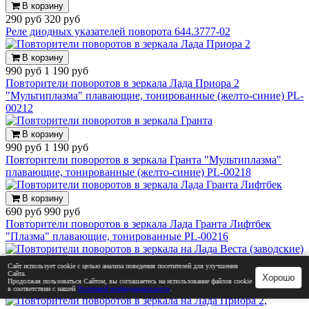
В корзину
290 руб
320 руб
Реле диодных указателей поворота 644.3777-02
В корзину
990 руб
1 190 руб
Повторители поворотов в зеркала Лада Приора 2
"Мультиплазма" плавающие, тонированные (желто-синие) PL-
00212
В корзину
990 руб
1 190 руб
Повторители поворотов в зеркала Гранта "Мультиплазма"
плавающие, тонированные (желто-синие) PL-00218
В корзину
690 руб
990 руб
Повторители поворотов в зеркала Лада Гранта Лифтбек
"Плазма" плавающие, тонированные PL-00216
В корзину
Сайт использует cookie с целью анализа поведения посетителей для улучшения
1 510 руб
1 650 руб
Сайта.
Хорошо
Продолжая пользоваться Сайтом, вы соглашаетесь на использование файлов cookie
Повторители поворотов в зеркала на Лада Веста (заводские)
в соответствии с нашей
Политикой конфиденциальности
.