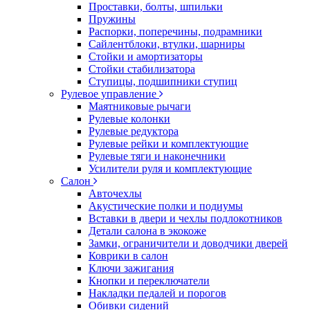
Проставки, болты, шпильки
Пружины
Распорки, поперечины, подрамники
Сайлентблоки, втулки, шарниры
Стойки и амортизаторы
Стойки стабилизатора
Ступицы, подшипники ступиц
Рулевое управление
Маятниковые рычаги
Рулевые колонки
Рулевые редуктора
Рулевые рейки и комплектующие
Рулевые тяги и наконечники
Усилители руля и комплектующие
Салон
Авточехлы
Акустические полки и подиумы
Вставки в двери и чехлы подлокотников
Детали салона в экокоже
Замки, ограничители и доводчики дверей
Коврики в салон
Ключи зажигания
Кнопки и переключатели
Накладки педалей и порогов
Обивки сидений