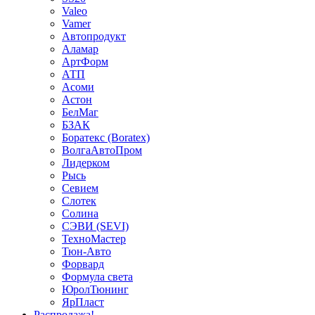
Valeo
Vamer
Автопродукт
Аламар
АртФорм
АТП
Асоми
Астон
БелМаг
БЗАК
Боратекс (Boratex)
ВолгаАвтоПром
Лидерком
Рысь
Севием
Слотек
Солина
СЭВИ (SEVI)
ТехноМастер
Тюн-Авто
Форвард
Формула света
ЮролТюнинг
ЯрПласт
Распродажа!