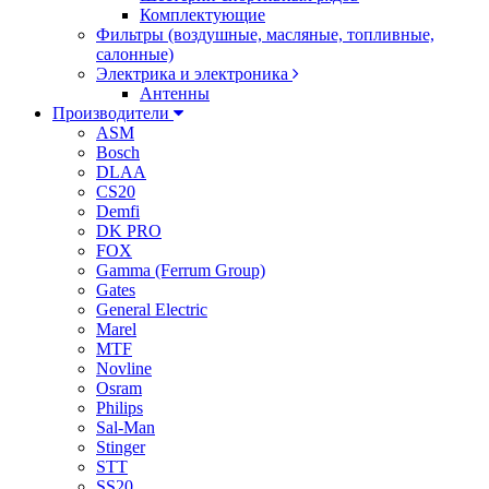
Комплектующие
Фильтры (воздушные, масляные, топливные,
салонные)
Электрика и электроника
Антенны
Производители
ASM
Bosch
DLAA
CS20
Demfi
DK PRO
FOX
Gamma (Ferrum Group)
Gates
General Electric
Marel
MTF
Novline
Osram
Philips
Sal-Man
Stinger
STT
SS20