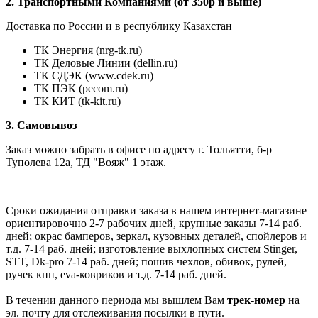
2. Транспортными Компаниями (от 350р и выше)
Доставка по России и в республику Казахстан
ТК Энергия (nrg-tk.ru)
ТК Деловые
Линии
(dellin.ru)
ТК СДЭК (www.cdek.ru)
ТК ПЭК (pecom.ru)
ТК КИТ (tk-kit.ru)
3. Самовывоз
Заказ можно забрать в офисе по адресу г. Тольятти, б-р
Туполева 12а, ТД "Вояж" 1 этаж.
Сроки ожидания отправки заказа в нашем интернет-магазине
ориентировочно 2-7 рабочих дней, крупные заказы 7-14 раб.
дней; окрас бамперов, зеркал, кузовных деталей, спойлеров и
т.д. 7-14 раб. дней; изготовление выхлопных систем Stinger,
STT, Dk-pro 7-14 раб. дней; пошив чехлов, обивок, рулей,
ручек кпп, eva-ковриков и т.д. 7-14 раб. дней.
В течении данного периода мы вышлем Вам
трек-номер
на
эл. почту для отслеживания посылки в пути.