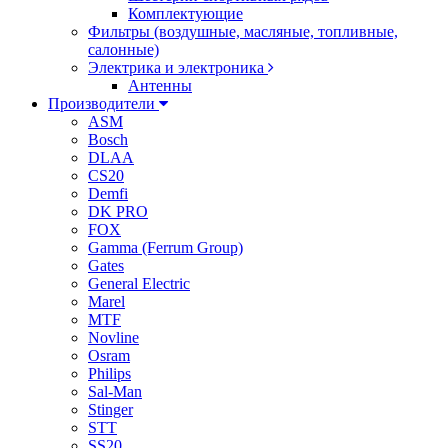
Комплектующие
Фильтры (воздушные, масляные, топливные,
салонные)
Электрика и электроника
Антенны
Производители
ASM
Bosch
DLAA
CS20
Demfi
DK PRO
FOX
Gamma (Ferrum Group)
Gates
General Electric
Marel
MTF
Novline
Osram
Philips
Sal-Man
Stinger
STT
SS20