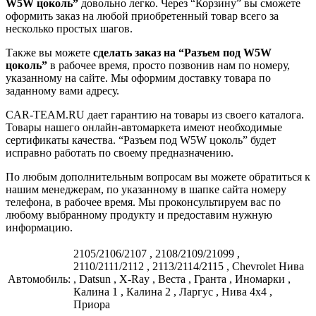
W5W цоколь”
довольно легко. Через “Корзину” вы сможете
оформить заказ на любой приобретенный товар всего за
несколько простых шагов.
Также вы можете
сделать заказ на “Разъем под W5W
цоколь”
в рабочее время, просто позвонив нам по номеру,
указанному на сайте. Мы оформим доставку товара по
заданному вами адресу.
CAR-TEAM.RU дает гарантию на товары из своего каталога.
Товары нашего онлайн-автомаркета имеют необходимые
сертификаты качества. “Разъем под W5W цоколь” будет
исправно работать по своему предназначению.
По любым дополнительным вопросам вы можете обратиться к
нашим менеджерам, по указанному в шапке сайта номеру
телефона, в рабочее время. Мы проконсультируем вас по
любому выбранному продукту и предоставим нужную
информацию.
2105/2106/2107 , 2108/2109/21099 ,
2110/2111/2112 , 2113/2114/2115 , Chevrolet Нива
Автомобиль:
, Datsun , X-Ray , Веста , Гранта , Иномарки ,
Калина 1 , Калина 2 , Ларгус , Нива 4x4 ,
Приора