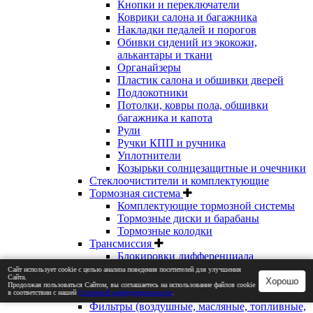
Кнопки и переключатели
Коврики салона и багажника
Накладки педалей и порогов
Обивки сидений из экокожи,
алькантары и ткани
Органайзеры
Пластик салона и обшивки дверей
Подлокотники
Потолки, ковры пола, обшивки
багажника и капота
Рули
Ручки КПП и ручника
Уплотнители
Козырьки солнцезащитные и очечники
Стеклоочистители и комплектующие
Тормозная система
Комплектующие тормозной системы
Тормозные диски и барабаны
Тормозные колодки
Трансмиссия
Блокировки дифференциала
Главные пары
Сайт использует cookie с целью анализа поведения посетителей для улучшения
Сайта.
Привода колес, шрусы
Хорошо
Продолжая пользоваться Сайтом, вы соглашаетесь на использование файлов cookie
Сцепление
в соответствии с нашей
Политикой конфиденциальности
.
Фильтры (воздушные, масляные, топливные,