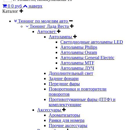
0
0 руб
наверх
Каталог
Тюнинг по моделям авто
Тюнинг Лада Веста
Автосвет
Автолампы
Светодиодные автолампы LED
Автолампы Philips
Автолампы Osram
Автолампы General Electric
Автолампы MTF
Автолампы ЛУЧ
Дополнительный свет
Задние фонари
Передние фары
Поворотники и повторители
поворотов
Противотуманные фары (ПТФ) и
комплектующие
Аксессуары
Ароматизаторы
Рамки для номера
Прочие аксессуары