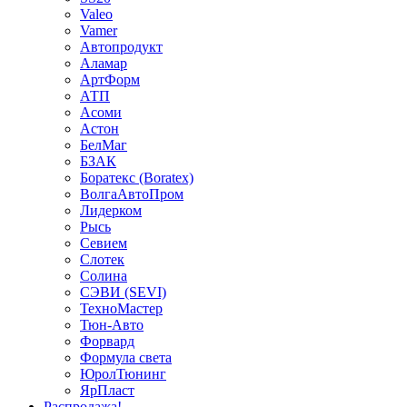
Valeo
Vamer
Автопродукт
Аламар
АртФорм
АТП
Асоми
Астон
БелМаг
БЗАК
Боратекс (Boratex)
ВолгаАвтоПром
Лидерком
Рысь
Севием
Слотек
Солина
СЭВИ (SEVI)
ТехноМастер
Тюн-Авто
Форвард
Формула света
ЮролТюнинг
ЯрПласт
Распродажа!