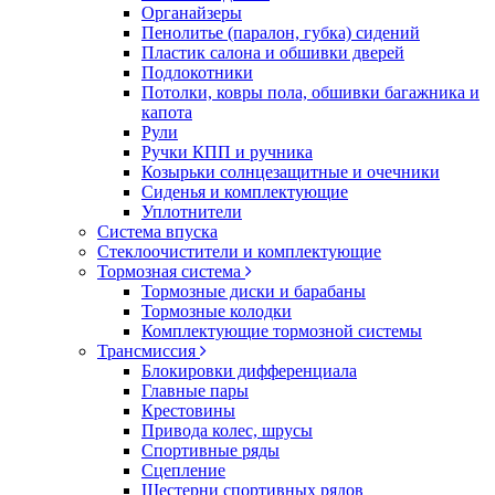
Органайзеры
Пенолитье (паралон, губка) сидений
Пластик салона и обшивки дверей
Подлокотники
Потолки, ковры пола, обшивки багажника и
капота
Рули
Ручки КПП и ручника
Козырьки солнцезащитные и очечники
Сиденья и комплектующие
Уплотнители
Система впуска
Стеклоочистители и комплектующие
Тормозная система
Тормозные диски и барабаны
Тормозные колодки
Комплектующие тормозной системы
Трансмиссия
Блокировки дифференциала
Главные пары
Крестовины
Привода колес, шрусы
Спортивные ряды
Сцепление
Шестерни спортивных рядов