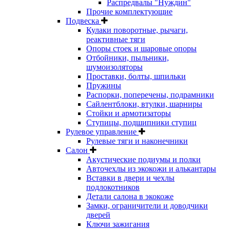
Распредвалы "Нуждин"
Прочие комплектующие
Подвеска
Кулаки поворотные, рычаги,
реактивные тяги
Опоры стоек и шаровые опоры
Отбойники, пыльники,
шумоизоляторы
Проставки, болты, шпильки
Пружины
Распорки, поперечены, подрамники
Сайлентблоки, втулки, шарниры
Стойки и армотизаторы
Ступицы, подшипники ступиц
Рулевое управление
Рулевые тяги и наконечники
Салон
Акустические подиумы и полки
Авточехлы из экокожи и алькантары
Вставки в двери и чехлы
подлокотников
Детали салона в экокоже
Замки, ограничители и доводчики
дверей
Ключи зажигания