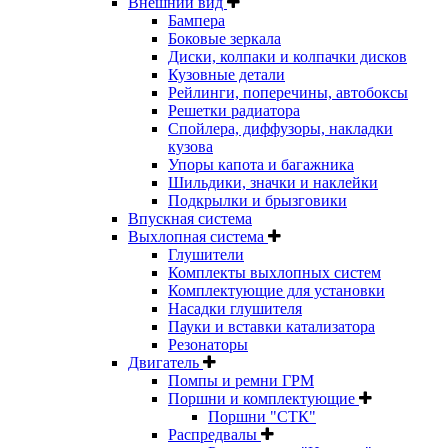
Внешний вид
Бампера
Боковые зеркала
Диски, колпаки и колпачки дисков
Кузовные детали
Рейлинги, поперечины, автобоксы
Решетки радиатора
Спойлера, диффузоры, накладки
кузова
Упоры капота и багажника
Шильдики, значки и наклейки
Подкрылки и брызговики
Впускная система
Выхлопная система
Глушители
Комплекты выхлопных систем
Комплектующие для установки
Насадки глушителя
Пауки и вставки катализатора
Резонаторы
Двигатель
Помпы и ремни ГРМ
Поршни и комплектующие
Поршни "СТК"
Распредвалы