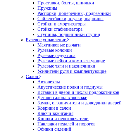
Проставки, болты, шпильки
Пружины
Распорки, поперечины, подрамники
Сайлентблоки, втулки, шарниры
Стойки и амортизаторы
Стойки стабилизатора
Ступицы, подшипники ступиц
Рулевое управление
Маятниковые рычаги
Рулевые колонки
Рулевые редуктора
Рулевые рейки и комплектующие
Рулевые тяги и наконечники
Усилители руля и комплектующие
Салон
Авточехлы
Акустические полки и подиумы
Вставки в двери и чехлы подлокотников
Детали салона в экокоже
Замки, ограничители и доводчики дверей
Коврики в салон
Ключи зажигания
Кнопки и переключатели
Накладки педалей и порогов
Обивки сидений