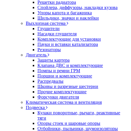
Решетки радиатора
Спойлера, диффузоры, накладки кузова
Упоры капота и багажника
Шильдики, значки и наклейки
Выхлопная система
Глушители
Насадки глушителя
Комплектующие для установки
Пауки и вставки катализатора
Резонаторы
Двигатель
Защиты картера
Клапана ДВС и комплектующие
Помпы и ремни ГРМ
Поршни и комплектующие
Распредвалы
Шкивы и разрезные шестерни
Прочие комплектующие
Форсунки двигателя
Климатическая система и вентиляция
Подвеска
Кулаки поворотные, рычаги, реактивные
тяги
Опоры стоек и шаровые опоры
Отбойники, пыльники, шумоизоляторы