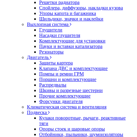
Решетки радиатора
Спойлера, диффузоры, накладки кузова
Упоры капота и багажника
Шильдики, значки и наклейки
Выхлопная система
Глушители
Насадки глушителя
Комплектующие для установки
Пауки и вставки катализатора
Резонаторы
Двигатель
Защиты картера
Клапана ДВС и комплектующие
Помпы и ремни ГРМ
Поршни и комплектующие
Распредвалы
Шкивы и разрезные шестерни
Прочие комплектующие
Форсунки двигателя
Климатическая система и вентиляция
Подвеска
Кулаки поворотные, рычаги, реактивные
тяги
Опоры стоек и шаровые опоры
Отбойники, пыльники, шумоизоляторы