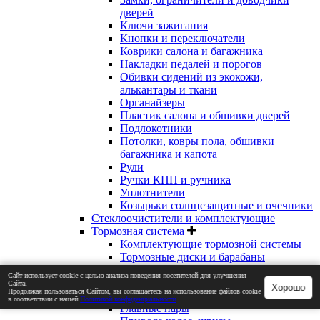
дверей
Ключи зажигания
Кнопки и переключатели
Коврики салона и багажника
Накладки педалей и порогов
Обивки сидений из экокожи,
алькантары и ткани
Органайзеры
Пластик салона и обшивки дверей
Подлокотники
Потолки, ковры пола, обшивки
багажника и капота
Рули
Ручки КПП и ручника
Уплотнители
Козырьки солнцезащитные и очечники
Стеклоочистители и комплектующие
Тормозная система
Комплектующие тормозной системы
Тормозные диски и барабаны
Тормозные колодки
Сайт использует cookie с целью анализа поведения посетителей для улучшения
Трансмиссия
Сайта.
Хорошо
Продолжая пользоваться Сайтом, вы соглашаетесь на использование файлов cookie
Блокировки дифференциала
в соответствии с нашей
Политикой конфиденциальности
.
Главные пары