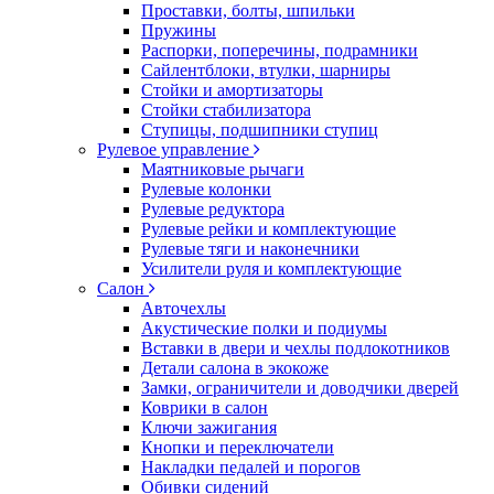
Проставки, болты, шпильки
Пружины
Распорки, поперечины, подрамники
Сайлентблоки, втулки, шарниры
Стойки и амортизаторы
Стойки стабилизатора
Ступицы, подшипники ступиц
Рулевое управление
Маятниковые рычаги
Рулевые колонки
Рулевые редуктора
Рулевые рейки и комплектующие
Рулевые тяги и наконечники
Усилители руля и комплектующие
Салон
Авточехлы
Акустические полки и подиумы
Вставки в двери и чехлы подлокотников
Детали салона в экокоже
Замки, ограничители и доводчики дверей
Коврики в салон
Ключи зажигания
Кнопки и переключатели
Накладки педалей и порогов
Обивки сидений