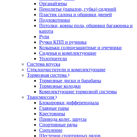
Органайзеры
Пенолитье (паралон, губка) сидений
Пластик салона и обшивки дверей
Подлокотники
Потолки, ковры пола, обшивки багажника и
капота
Рули
Ручки КПП и ручника
Козырьки солнцезащитные и очечники
Сиденья и комплектующие
Уплотнители
Система впуска
Стеклоочистители и комплектующие
Тормозная система
Тормозные диски и барабаны
Тормозные колодки
Комплектующие тормозной системы
Трансмиссия
Блокировки дифференциала
Главные пары
Крестовины
Привода колес, шрусы
Спортивные ряды
Сцепление
Шестерни спортивных рядов