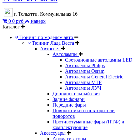
г. Тольятти, Коммунальная 16
0
0 руб
наверх
Каталог
Тюнинг по моделям авто
Тюнинг Лада Веста
Автосвет
Автолампы
Светодиодные автолампы LED
Автолампы Philips
Автолампы Osram
Автолампы General Electric
Автолампы MTF
Автолампы ЛУЧ
Дополнительный свет
Задние фонари
Передние фары
Поворотники и повторители
поворотов
Противотуманные фары (ПТФ) и
комплектующие
Аксессуары
Ароматизаторы