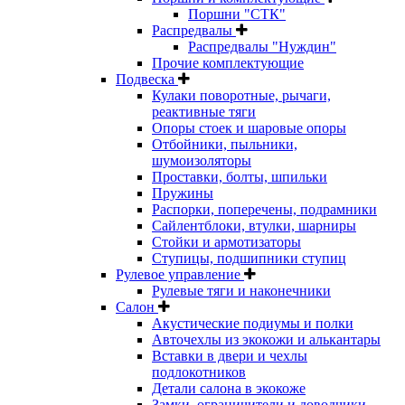
Поршни "СТК"
Распредвалы
Распредвалы "Нуждин"
Прочие комплектующие
Подвеска
Кулаки поворотные, рычаги,
реактивные тяги
Опоры стоек и шаровые опоры
Отбойники, пыльники,
шумоизоляторы
Проставки, болты, шпильки
Пружины
Распорки, поперечены, подрамники
Сайлентблоки, втулки, шарниры
Стойки и армотизаторы
Ступицы, подшипники ступиц
Рулевое управление
Рулевые тяги и наконечники
Салон
Акустические подиумы и полки
Авточехлы из экокожи и алькантары
Вставки в двери и чехлы
подлокотников
Детали салона в экокоже
Замки, ограничители и доводчики