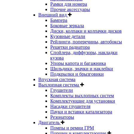
Рамки для номера
Прочие аксессуары
Внешний вид
Бампера
Боковые зеркала
Диски, колпаки и колпачки дисков
Кузовные детали
Рейлинги, поперечины, автобоксы
Решетки радиатора
Спойлера, диффузоры, накладки
кузова
Упоры капота и багажника
Шильдики, значки и наклейки
Подкрылки и брызговики
Впускная система
Выхлопная система
Глушители
Комплекты выхлопных систем
Комплектующие для установки
Насадки глушителя
Пауки и вставки катализатора
Резонаторы
Двигатель
Помпы и ремни ГРМ
Поршни и комплектующие