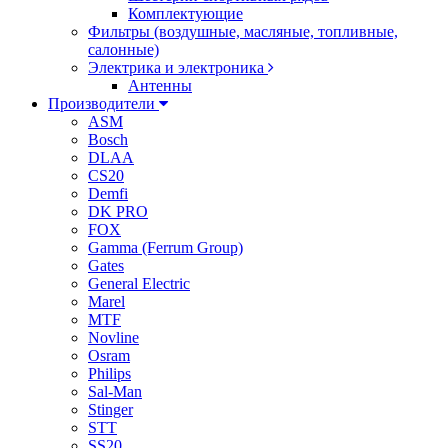
Комплектующие
Фильтры (воздушные, масляные, топливные,
салонные)
Электрика и электроника
Антенны
Производители
ASM
Bosch
DLAA
CS20
Demfi
DK PRO
FOX
Gamma (Ferrum Group)
Gates
General Electric
Marel
MTF
Novline
Osram
Philips
Sal-Man
Stinger
STT
SS20