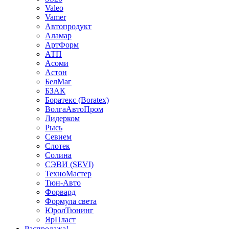
Valeo
Vamer
Автопродукт
Аламар
АртФорм
АТП
Асоми
Астон
БелМаг
БЗАК
Боратекс (Boratex)
ВолгаАвтоПром
Лидерком
Рысь
Севием
Слотек
Солина
СЭВИ (SEVI)
ТехноМастер
Тюн-Авто
Форвард
Формула света
ЮролТюнинг
ЯрПласт
Распродажа!