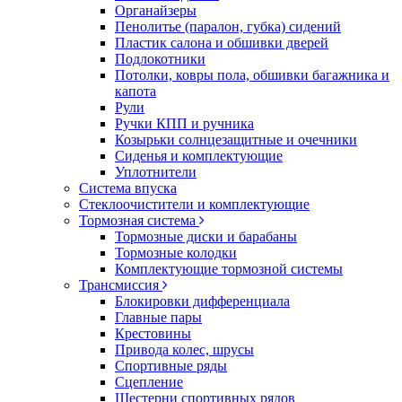
Органайзеры
Пенолитье (паралон, губка) сидений
Пластик салона и обшивки дверей
Подлокотники
Потолки, ковры пола, обшивки багажника и
капота
Рули
Ручки КПП и ручника
Козырьки солнцезащитные и очечники
Сиденья и комплектующие
Уплотнители
Система впуска
Стеклоочистители и комплектующие
Тормозная система
Тормозные диски и барабаны
Тормозные колодки
Комплектующие тормозной системы
Трансмиссия
Блокировки дифференциала
Главные пары
Крестовины
Привода колес, шрусы
Спортивные ряды
Сцепление
Шестерни спортивных рядов