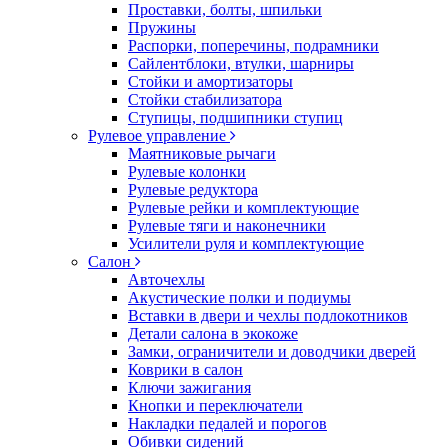
Проставки, болты, шпильки
Пружины
Распорки, поперечины, подрамники
Сайлентблоки, втулки, шарниры
Стойки и амортизаторы
Стойки стабилизатора
Ступицы, подшипники ступиц
Рулевое управление
Маятниковые рычаги
Рулевые колонки
Рулевые редуктора
Рулевые рейки и комплектующие
Рулевые тяги и наконечники
Усилители руля и комплектующие
Салон
Авточехлы
Акустические полки и подиумы
Вставки в двери и чехлы подлокотников
Детали салона в экокоже
Замки, ограничители и доводчики дверей
Коврики в салон
Ключи зажигания
Кнопки и переключатели
Накладки педалей и порогов
Обивки сидений