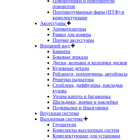
Поворотники и повторители
поворотов
Противотуманные фары (ПТФ) и
комплектующие
Аксессуары
Ароматизаторы
Рамки для номера
Прочие аксессуары
Внешний вид
Бампера
Боковые зеркала
Диски, колпаки и колпачки дисков
Кузовные детали
Рейлинги, поперечины, автобоксы
Решетки радиатора
Спойлера, диффузоры, накладки
кузова
Упоры капота и багажника
Шильдики, значки и наклейки
Подкрылки и брызговики
Впускная система
Выхлопная система
Глушители
Комплекты выхлопных систем
Комплектующие для установки