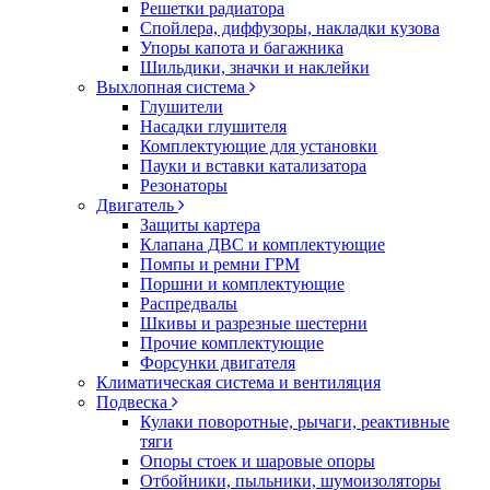
Решетки радиатора
Спойлера, диффузоры, накладки кузова
Упоры капота и багажника
Шильдики, значки и наклейки
Выхлопная система
Глушители
Насадки глушителя
Комплектующие для установки
Пауки и вставки катализатора
Резонаторы
Двигатель
Защиты картера
Клапана ДВС и комплектующие
Помпы и ремни ГРМ
Поршни и комплектующие
Распредвалы
Шкивы и разрезные шестерни
Прочие комплектующие
Форсунки двигателя
Климатическая система и вентиляция
Подвеска
Кулаки поворотные, рычаги, реактивные
тяги
Опоры стоек и шаровые опоры
Отбойники, пыльники, шумоизоляторы