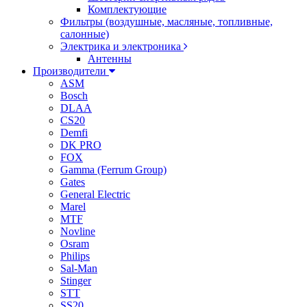
Комплектующие
Фильтры (воздушные, масляные, топливные,
салонные)
Электрика и электроника
Антенны
Производители
ASM
Bosch
DLAA
CS20
Demfi
DK PRO
FOX
Gamma (Ferrum Group)
Gates
General Electric
Marel
MTF
Novline
Osram
Philips
Sal-Man
Stinger
STT
SS20