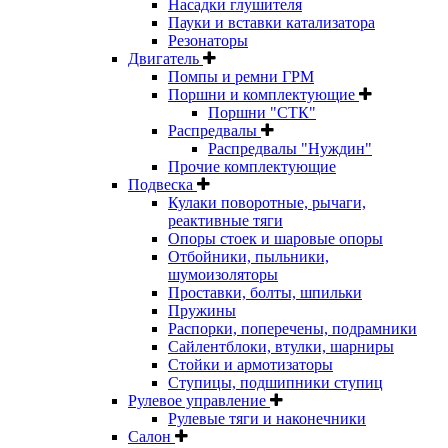
Насадки глушителя
Пауки и вставки катализатора
Резонаторы
Двигатель
Помпы и ремни ГРМ
Поршни и комплектующие
Поршни "СТК"
Распредвалы
Распредвалы "Нуждин"
Прочие комплектующие
Подвеска
Кулаки поворотные, рычаги,
реактивные тяги
Опоры стоек и шаровые опоры
Отбойники, пыльники,
шумоизоляторы
Проставки, болты, шпильки
Пружины
Распорки, поперечены, подрамники
Сайлентблоки, втулки, шарниры
Стойки и армотизаторы
Ступицы, подшипники ступиц
Рулевое управление
Рулевые тяги и наконечники
Салон