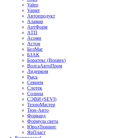
Valeo
Vamer
Автопродукт
Аламар
АртФорм
АТП
Асоми
Астон
БелМаг
БЗАК
Боратекс (Boratex)
ВолгаАвтоПром
Лидерком
Рысь
Севием
Слотек
Солина
СЭВИ (SEVI)
ТехноМастер
Тюн-Авто
Форвард
Формула света
ЮролТюнинг
ЯрПласт
Распродажа!