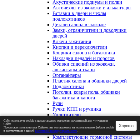
Акустические подиумы и полки
Авточехлы из экокожи и алькантары
Вставки в двери и чехлы
подлокотников
Детали салона в экокоже
Замки, ограничители и доводчики
дверей
Ключи зажигания
Кнопки и переключатели
Коврики салона и багажника
Накладки педалей и порогов
Обивки сидений из экокожи,
алькантары и ткани
Органайзеры
Пластик салона и обшивки дверей
Подлокотники
Потолки, ковры пола, обшивки
багажника и капота
Рули
Ручки КПП и ручника
Уплотнители
Козырьки солнцезащитные и очечники
Сайт использует cookie с целью анализа поведения посетителей для улучшения
Сайта.
Стеклоочистители и комплектующие
Хорошо
Продолжая пользоваться Сайтом, вы соглашаетесь на использование файлов cookie
Тормозная система
в соответствии с нашей
Политикой конфиденциальности
.
Комплектующие тормозной системы